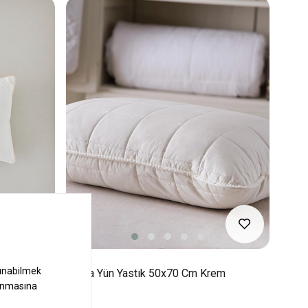
m Beyaz
Layna Yün Yastık 50x70 Cm Krem