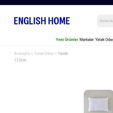
Yeni Ürünler
Markalar
Yatak Odas
Anasayfa
Yatak Odası
Yastık
17 Ürün