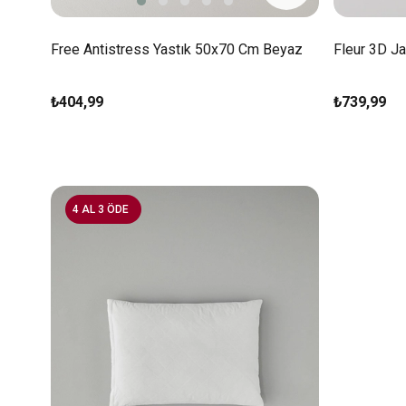
Free Antistress Yastık 50x70 Cm Beyaz
Fleur 3D J
₺404,99
₺739,99
4 AL 3 ÖDE