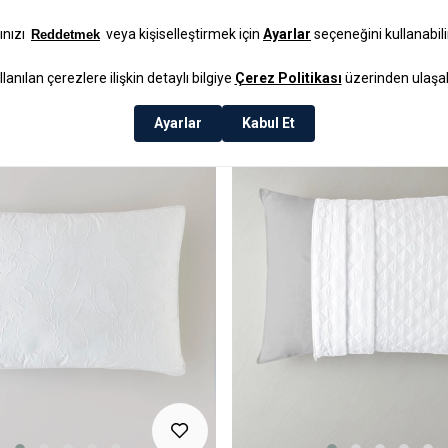
₺619,99
4 AL 3 ÖDE