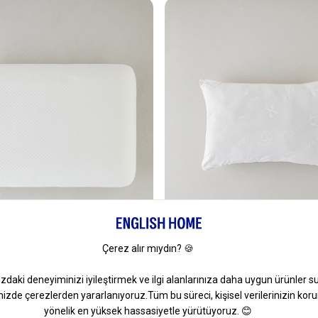
o Yastık 37x54 Cm Beyaz
Comfy Pamuk Yastık 50x70 C