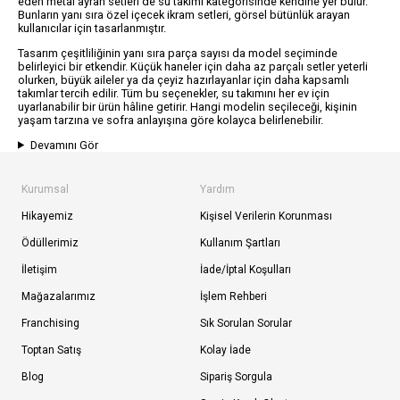
eden metal ayran setleri de su takımı kategorisinde kendine yer bulur.
Bunların yanı sıra özel içecek ikram setleri, görsel bütünlük arayan
kullanıcılar için tasarlanmıştır.
Tasarım çeşitliliğinin yanı sıra parça sayısı da model seçiminde
belirleyici bir etkendir. Küçük haneler için daha az parçalı setler yeterli
olurken, büyük aileler ya da çeyiz hazırlayanlar için daha kapsamlı
takımlar tercih edilir. Tüm bu seçenekler, su takımını her ev için
uyarlanabilir bir ürün hâline getirir. Hangi modelin seçileceği, kişinin
yaşam tarzına ve sofra anlayışına göre kolayca belirlenebilir.
Devamını Gör
Kurumsal
Yardım
Hikayemiz
Kişisel Verilerin Korunması
Ödüllerimiz
Kullanım Şartları
İletişim
İade/İptal Koşulları
Mağazalarımız
İşlem Rehberi
Franchising
Sık Sorulan Sorular
Toptan Satış
Kolay İade
Blog
Sipariş Sorgula