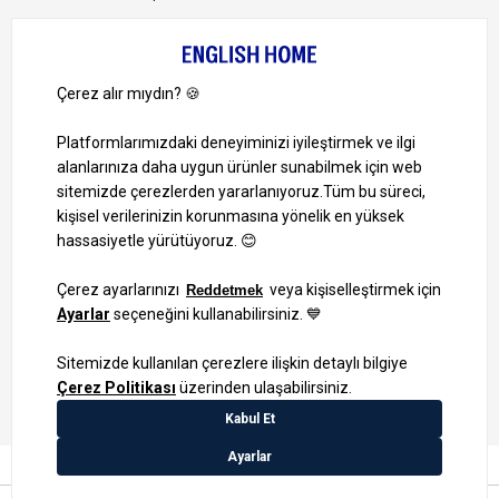
Bize Ulaşın
Bizi Takip Edin
Ayrıcalıklardan yararlanmak için uygulamamızı indirin.
1000 TL ve Üzeri Alışverişlerinizde Kargo Bedava!
Bilgi Toplum Hizmetleri
KVKK Veri İşleme Politikamız
Site Haritası