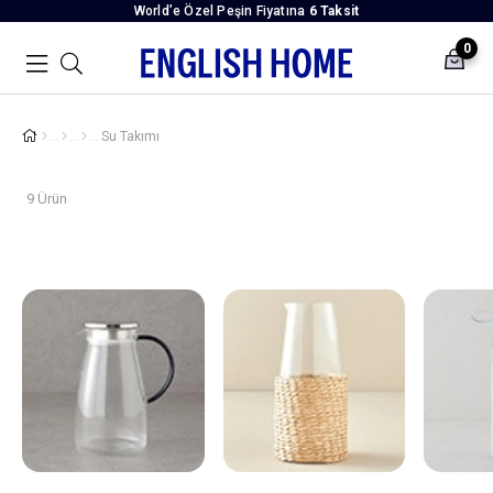
World’e Özel Peşin Fiyatına
6 Taksit
0
Su Takımı
9 Ürün