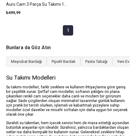
Auro Cam 3 Parça Su Takımı 1000 Ml + 315 Ml Renkli
₺499,99
1
Bunlara da Göz Atın
Meşrubat Bardağı
Pipetli Bardak
Pasta Tabağı
Yeni Ev He
Su Takımı Modelleri
Su takımı modelleri, farklı zevklere ve kullanım ihtiyaçlarına göre geniş
bir çeşitlilik sunar. Şeffaf cam modeller, sofranın şıklığını ön plana
çıkarırken renkli cam seçenekler daha canlı ve modern bir görünüm
sağlar. Sade çizgilerden oluşan minimalist tasarımlar günlük kullanım
için pratik bir tercih olurken, işlemeli ve kabartmalı yüzeylere sahip
modeller özel davetler ve misafir sofraları için daha uygun bir seçenek
olarak öne çıkar.
Sürahili su takımları, hem içecek servisi hem de masa estetiği açısından
bütünlük arayanlar için idealdir. Sürahisiz, yalnızca bardaklardan oluşan
setler ise daha kompakt bir kullanım sunar. Geleneksel zevklere hitap