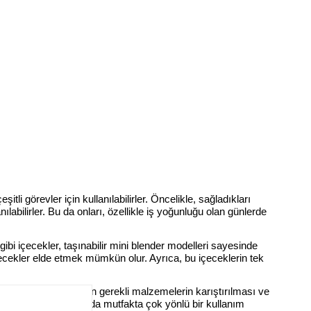
li görevler için kullanılabilirler. Öncelikle, sağladıkları
nılabilirler. Bu da onları, özellikle iş yoğunluğu olan günlerde
ibi içecekler, taşınabilir mini blender modelleri sayesinde
 içecekler elde etmek mümkün olur. Ayrıca, bu içeceklerin tek
soslar ve çorbalar için gerekli malzemelerin karıştırılması ve
 bir seçenektirler. Bu da mutfakta çok yönlü bir kullanım