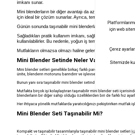
imkanı sunar.
Mini blenderların bir diğer avantajı da az yer kaplamalarıdır
için ideal bir çözüm sunarlar. Ayrıca, temizlikleri de oldukça pr
Günün sonunda taşınabilir mini blenderlar, mutfakta çok yönl
Sağladıkları pratik kullanım imkanı, sağlıklı içeceklerin ve
kullanılabilirler. Bu nedenle, yoğun iş temposuna sahip veya
Mutfakların olmazsa olmazı haline gelen modern tasarımlı y
Mini Blender Setinde Neler Vardır?
Mini blender setleri genellikle birkaç farklı parçadan oluşur ve farklı 
ünite, blenderın motorunu barındırır ve işlevselliğini sağlar.
Bunun yanı sıra taşınabilir mini blender setinde çeşitli boyutlarda karı
Mutfakta birçok işi kolaylaştıran taşınabilir mini blender seti içerisinde
blenderların bir diğer sahip olduğu özelliklerden biri de farklı hız aya
Her ihtiyaca yönelik mutfaklarda yaratıcılığınızı pekiştirirken mutfak i
Mini Blender Seti Taşınabilir Mi?
Kompakt ve taşınabilir tasarımlarıyla taşınabilir mini blender setleri
kü