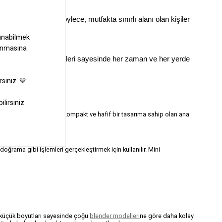
ldukça kolaydır. Böylece, mutfakta sınırlı alanı olan kişiler
ları ve taşınabilirlikleri sayesinde her zaman ve her yerde
tir.
ni blenderlarda genellikle kompakt ve hafif bir tasarıma sahip olan ana
, doğrama gibi işlemleri gerçekleştirmek için kullanılır. Mini
i küçük boyutları sayesinde çoğu
blender modelleri
ne göre daha kolay