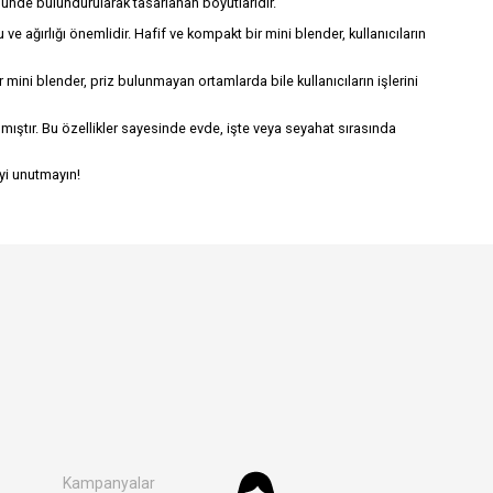
 önünde bulundurularak tasarlanan boyutlarıdır.
e ağırlığı önemlidir. Hafif ve kompakt bir mini blender, kullanıcıların
mini blender, priz bulunmayan ortamlarda bile kullanıcıların işlerini
anmıştır. Bu özellikler sayesinde evde, işte veya seyahat sırasında
eyi unutmayın!
Kampanyalar