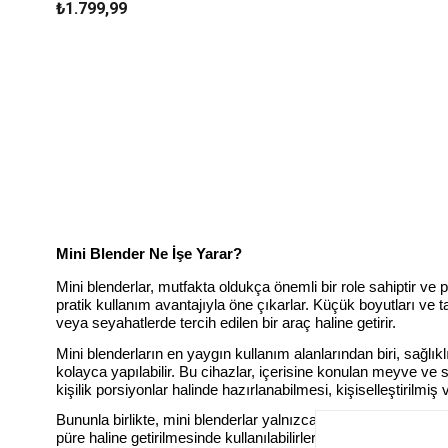
₺1.799,99
Mini Blender Ne İşe Yarar?
Mini blenderlar, mutfakta oldukça önemli bir role sahiptir ve p
pratik kullanım avantajıyla öne çıkarlar. Küçük boyutları ve taş
veya seyahatlerde tercih edilen bir araç haline getirir.
Mini blenderların en yaygın kullanım alanlarından biri, sağlı
kolayca yapılabilir. Bu cihazlar, içerisine konulan meyve ve s
kişilik porsiyonlar halinde hazırlanabilmesi, kişiselleştirilmiş
Bununla birlikte, mini blenderlar yalnızca içeceklerin değil, 
püre haline getirilmesinde kullanılabilirler. Ayrıca, kuruyemiş