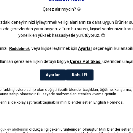
. Küçük boyutları sayesinde dolapta veya tezgah üstünde saklanmaları o
atiktir, bu da kullanıcılar için ek bir avantaj sağlar.
ü bir yardımcı olarak öne çıkar.
 yemeklerin kolayca hazırlanmasını sağlarken aynı zamanda küçük boyut
 küçük mutfaklarda yaşayanlar için vazgeçilmez bir araç haline gelmiş
er kaplamayan taşınabilir mini blender modelleri English Home’da!
fonksiyonlara sahip olabilir. İstenildiğinde her yere götürülebilen taşınabilir mi
ştırma hazneleri, farklı miktarlarda malzemeyi karıştırabilir veya doğrayabilir.
 farklı işlevlere sahip olan değiştirilebilir blender başlıkları, öğütme, karıştırma
rlarına sahip olmasıdır. Bu sayede malzemeler istenilen kıvama getirilir.
şlerinizi de kolaylaştıracak taşınabilir mini blender setleri English Home’da!
çük ev aletlerinin
oldukça ilgi çeken ürünlerinden olmuştur. Mini blender setler