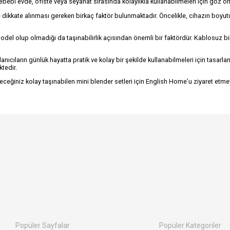
ıl sebebi evde, ofiste veya seyahat sırasında kolaylıkla kullanabilmeleri için göz
e dikkate alınması gereken birkaç faktör bulunmaktadır. Öncelikle, cihazın boyutu v
del olup olmadığı da taşınabilirlik açısından önemli bir faktördür. Kablosuz bir 
llanıcıların günlük hayatta pratik ve kolay bir şekilde kullanabilmeleri için tasarl
ktedir.
ileceğiniz kolay taşınabilen mini blender setleri için English Home’u ziyaret etm
Popüler Sayfalar
Popüler Kategoriler