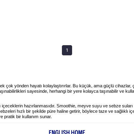
1
ek çok yönden hayatı kolaylaştırırlar. Bu küçük, ama güçlü cihazlar, çeşit
ınabilirlikleri sayesinde, herhangi bir yere kolayca taşınabilir ve kulla
klı içeceklerin hazırlanmasıdır. Smoothie, meyve suyu ve sebze suları g
ebzeleri hızlı bir şekilde püre haline getirir, böylece taze ve sağlıklı
 ve pratik bir kullanım sunar.
aynı zamanda çeşitli yemeklerin hazırlanmasında da etkilidir. Örneğin, 
lerin öğütülmesi veya baharatların çekilmesi gibi işlemler için de ideal