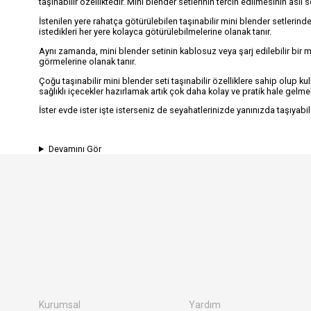
taşınabilir özelliktedir. Mini blender setlerinin tercih edilmesinin as
İstenilen yere rahatça götürülebilen taşınabilir mini blender setlerind
istedikleri her yere kolayca götürülebilmelerine olanak tanır.
Aynı zamanda, mini blender setinin kablosuz veya şarj edilebilir bir mo
görmelerine olanak tanır.
Çoğu taşınabilir mini blender seti taşınabilir özelliklere sahip olup ku
sağlıklı içecekler hazırlamak artık çok daha kolay ve pratik hale gelme
İster evde ister işte isterseniz de seyahatlerinizde yanınızda taşıyab
Devamını Gör
Kurumsal
Yardım