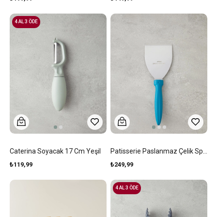
4 AL 3 ÖDE
Caterina Soyacak 17 Cm Yeşil
Patisserie Paslanmaz Çelik Spatula Mavi
₺119,99
₺249,99
4 AL 3 ÖDE