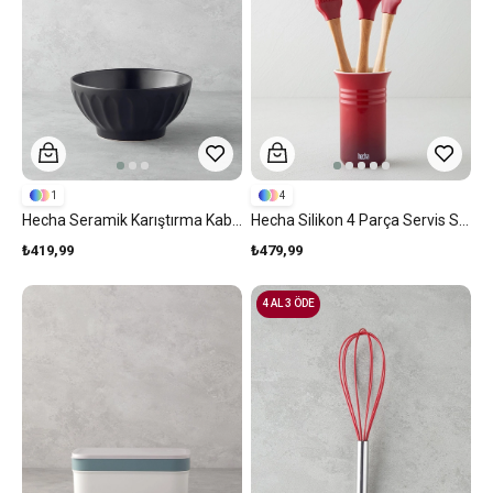
1
4
Hecha Seramik Karıştırma Kabı 23x12 Cm Siyah
Hecha Silikon 4 Parça Servis Seti 28x32,5x31 Cm X 14,5 Cm Kırmızı
₺419,99
₺479,99
4 AL 3 ÖDE