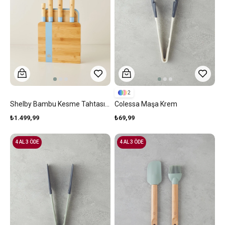
2
Shelby Bambu Kesme Tahtası Bıçak Seti Mavi
Colessa Maşa Krem
₺1.499,99
₺69,99
4 AL 3 ÖDE
4 AL 3 ÖDE