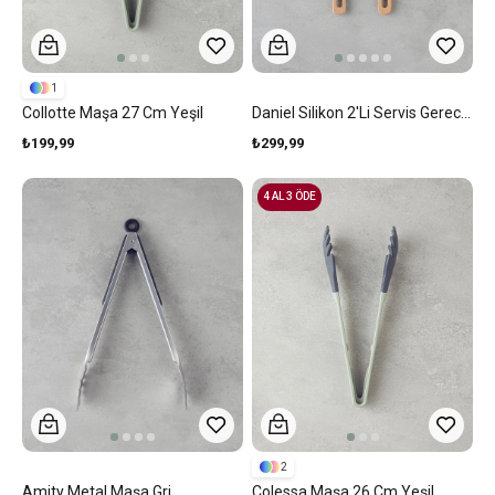
1
Collotte Maşa 27 Cm Yeşil
Daniel Silikon 2'li Servis Gereci 23.5 X 25 Cm Yeşil
₺199,99
₺299,99
4 AL 3 ÖDE
2
Amity Metal Maşa Gri
Colessa Maşa 26 Cm Yeşil