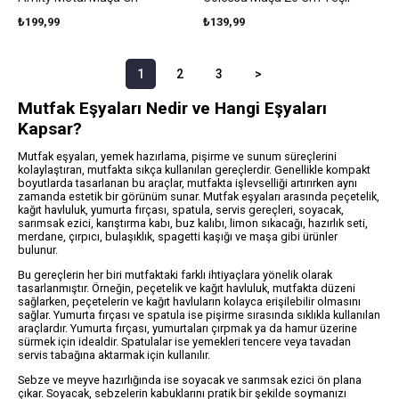
₺199,99
₺139,99
1
2
3
>
Mutfak Eşyaları Nedir ve Hangi Eşyaları
Kapsar?
Mutfak eşyaları, yemek hazırlama, pişirme ve sunum süreçlerini
kolaylaştıran, mutfakta sıkça kullanılan gereçlerdir. Genellikle kompakt
boyutlarda tasarlanan bu araçlar, mutfakta işlevselliği artırırken aynı
zamanda estetik bir görünüm sunar. Mutfak eşyaları arasında peçetelik,
kağıt havluluk, yumurta fırçası, spatula, servis gereçleri, soyacak,
sarımsak ezici, karıştırma kabı, buz kalıbı, limon sıkacağı, hazırlık seti,
merdane, çırpıcı, bulaşıklık, spagetti kaşığı ve maşa gibi ürünler
bulunur.
Bu gereçlerin her biri mutfaktaki farklı ihtiyaçlara yönelik olarak
tasarlanmıştır. Örneğin, peçetelik ve kağıt havluluk, mutfakta düzeni
sağlarken, peçetelerin ve kağıt havluların kolayca erişilebilir olmasını
sağlar. Yumurta fırçası ve spatula ise pişirme sırasında sıklıkla kullanılan
araçlardır. Yumurta fırçası, yumurtaları çırpmak ya da hamur üzerine
sürmek için idealdir. Spatulalar ise yemekleri tencere veya tavadan
servis tabağına aktarmak için kullanılır.
Sebze ve meyve hazırlığında ise soyacak ve sarımsak ezici ön plana
çıkar. Soyacak, sebzelerin kabuklarını pratik bir şekilde soymanızı