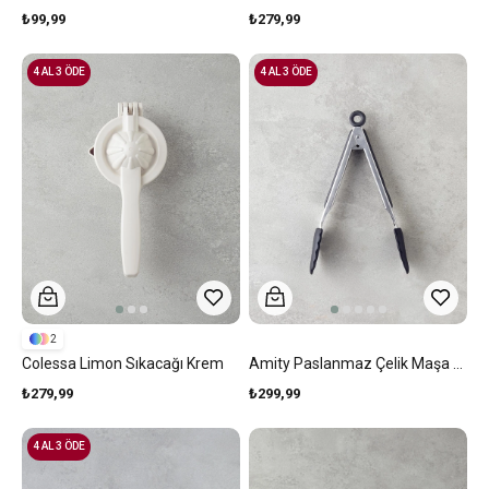
₺99,99
₺279,99
4 AL 3 ÖDE
4 AL 3 ÖDE
2
Colessa Limon Sıkacağı Krem
Amity Paslanmaz Çelik Maşa 26 Cm Siyah
₺279,99
₺299,99
4 AL 3 ÖDE