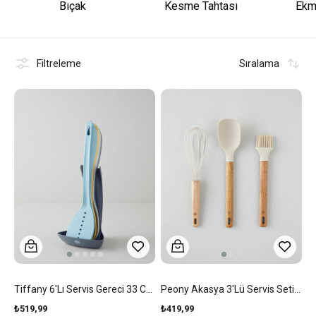
Bıçak
Kesme Tahtası
Ekm
Filtreleme
Sıralama
Tiffany 6'lı Servis Gereci 33 Cm Renkli
Peony Akasya 3'lü Servis Seti Krem
₺519,99
₺419,99