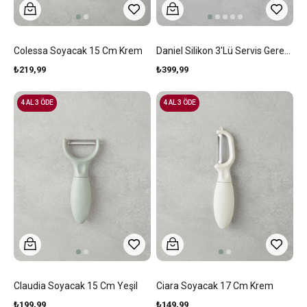
Colessa Soyacak 15 Cm Krem
Daniel Silikon 3'lü Servis Gereci 23.5x25x26.5 Cm Açık Pembe
₺219,99
₺399,99
4 AL 3 ÖDE
4 AL 3 ÖDE
Claudia Soyacak 15 Cm Yeşil
Ciara Soyacak 17 Cm Krem
₺199,99
₺149,99