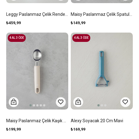
Leggy Paslanmaz Çelik Rende 20 Cm Siyah
Maisy Paslanmaz Çelik Spatula Krem
₺459,99
₺149,99
4 AL 3 ÖDE
4 AL 3 ÖDE
Maisy Paslanmaz Çelik Kaşık Servis Gereci Krem
Alexy Soyacak 20 Cm Mavi
₺199,99
₺169,99