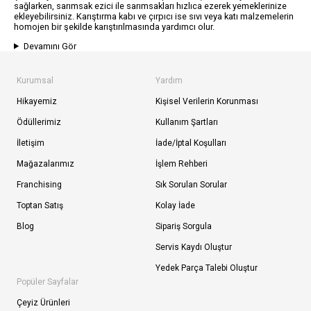
sağlarken, sarımsak ezici ile sarımsakları hızlıca ezerek yemeklerinize
ekleyebilirsiniz. Karıştırma kabı ve çırpıcı ise sıvı veya katı malzemelerin
homojen bir şekilde karıştırılmasında yardımcı olur.
Devamını Gör
Kurumsal
Yardım
Hikayemiz
Kişisel Verilerin Korunması
Ödüllerimiz
Kullanım Şartları
İletişim
İade/İptal Koşulları
Mağazalarımız
İşlem Rehberi
Franchising
Sık Sorulan Sorular
Toptan Satış
Kolay İade
Blog
Sipariş Sorgula
Servis Kaydı Oluştur
Yedek Parça Talebi Oluştur
Popüler Sayfalar
Çeyiz Ürünleri