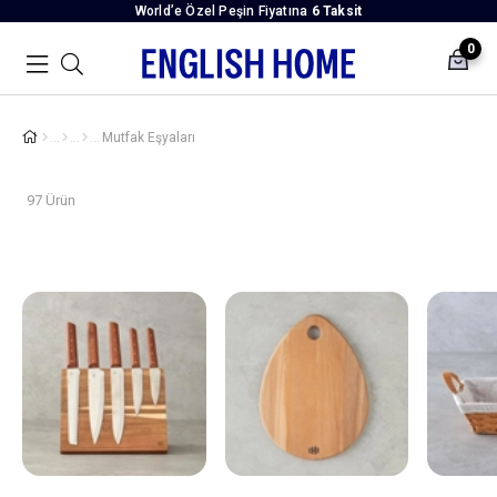
World’e Özel Peşin Fiyatına
6 Taksit
0
Mutfak Eşyaları
97 Ürün