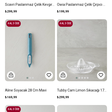
Scavri Paslanmaz Çelik Kevgır 14 Cm Gri
Owia Paslanmaz Çelik Çırpıcı 26 Cm Gri
₺299,99
₺199,99
4 AL 3 ÖDE
4 AL 3 ÖDE
Aline Soyacak 28 Cm Mavi
Tubby Cam Limon Sıkacağı 17,5x15,5x7,2 Cm Şeffaf
₺169,99
₺299,99
4 AL 3 ÖDE