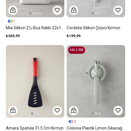
1
Mia Silikon 2'li Buz Kalıbı 22x12 Cm Yeşil
Cordelia Silikon Çırpıcı Kırmızı
₺349,99
₺199,99
4 AL 3 ÖDE
2
Amara Spatula 31,5 Cm Kırmızı
Colessa Plastik Limon Sıkacağı Yeşil