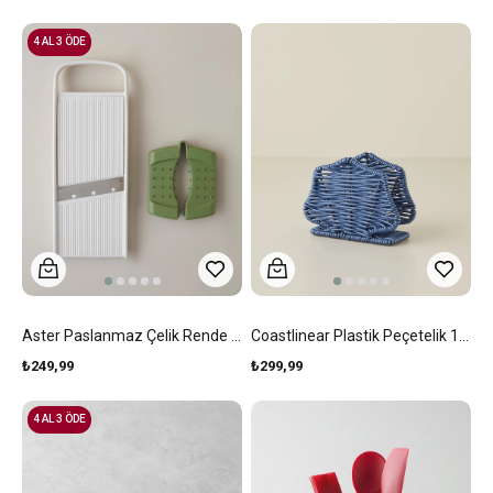
4 AL 3 ÖDE
Aster Paslanmaz Çelik Rende 10,5x27,9x3,6 Cm Yeşil
Coastlinear Plastik Peçetelik 15x6x11 Cm Mavi
₺249,99
₺299,99
4 AL 3 ÖDE