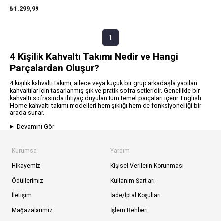
₺1.299,99
1
4 Kişilik Kahvaltı Takımı Nedir ve Hangi
Parçalardan Oluşur?
4 kişilik kahvaltı takımı, ailece veya küçük bir grup arkadaşla yapılan
kahvaltılar için tasarlanmış şık ve pratik sofra setleridir. Genellikle bir
kahvaltı sofrasında ihtiyaç duyulan tüm temel parçaları içerir. English
Home kahvaltı takımı modelleri hem şıklığı hem de fonksiyonelliği bir
arada sunar.
Devamını Gör
Kurumsal
Yardım
Hikayemiz
Kişisel Verilerin Korunması
Ödüllerimiz
Kullanım Şartları
İletişim
İade/İptal Koşulları
Mağazalarımız
İşlem Rehberi