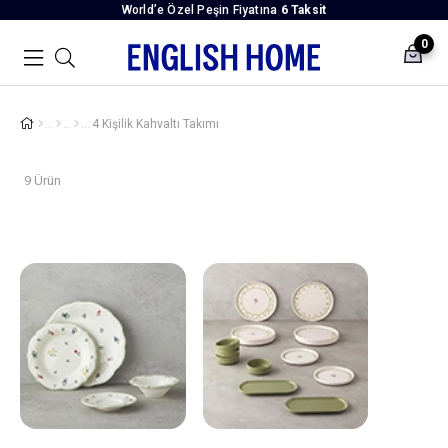
World’e Özel Peşin Fiyatına
6 Taksit
0
4 Kişilik Kahvaltı Takımı
9 Ürün