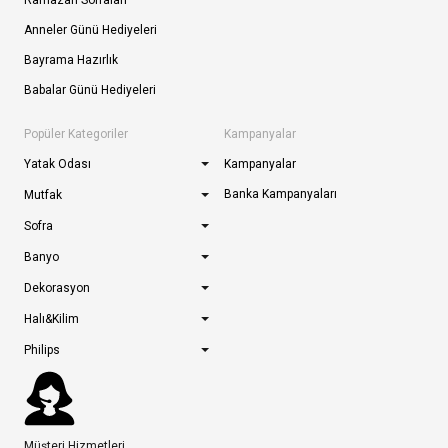
Ramazan Sofraları
Anneler Günü Hediyeleri
Bayrama Hazırlık
Babalar Günü Hediyeleri
Popüler Kategoriler
Kampanyalar
Yatak Odası
Kampanyalar
Banka Kampanyaları
Mutfak
Sofra
Banyo
Dekorasyon
Halı&Kilim
Philips
Müşteri Hizmetleri