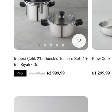
Impera Çelik 2'li Düdüklü Tencere Seti 4 +
Glow Çelik
6 L Siyah - Gri
₺2.999,99
₺1.299,99
%6
₺3.199,99