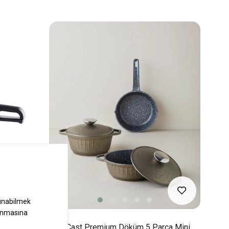
3
lü Tencere
Tiny Cast Premium Döküm 5 Parça Mini