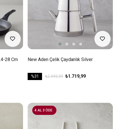
 24-28 Cm
New Aden Çelik Çaydanlık Silver
₺1.719,99
%31
₺2.499,99
4 AL 3 ÖDE