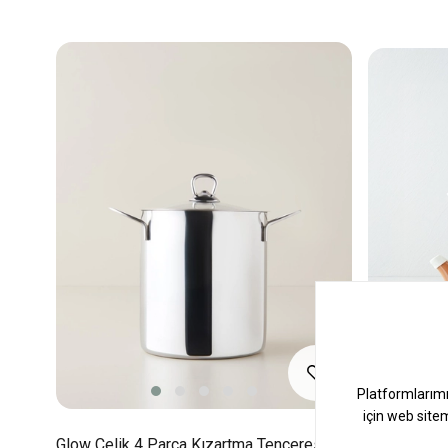
Glow Çelik 4 Parça Kızartma Tenceresi 14
Brisa Emay