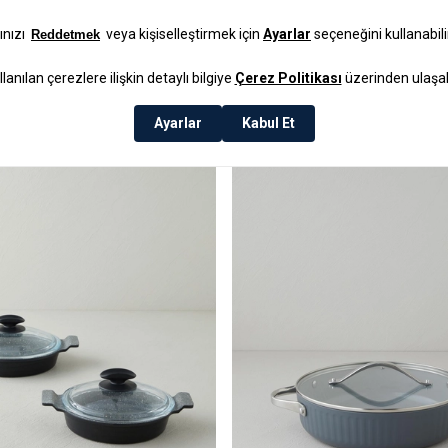
Mat
₺17.999,99