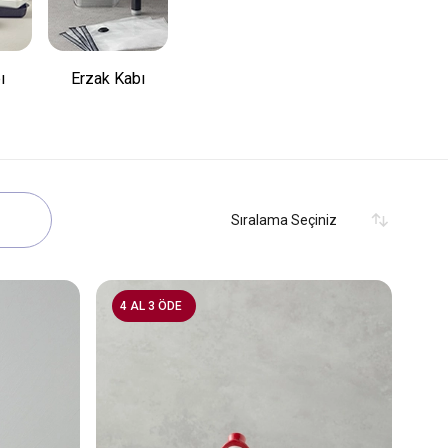
ı
Erzak Kabı
4 AL 3 ÖDE