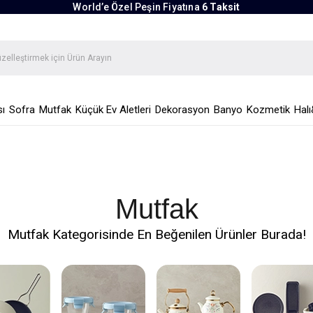
World’e Özel Peşin Fiyatına
6 Taksit
ı
Sofra
Mutfak
Küçük Ev Aletleri
Dekorasyon
Banyo
Kozmetik
Halı
Mutfak
Mutfak Kategorisinde En Beğenilen Ürünler Burada!