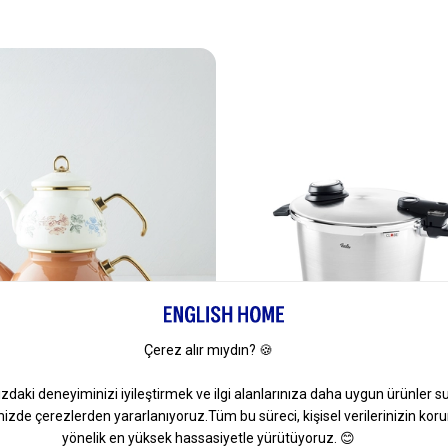
e Çaydanlık Kahverengi
Fissler Vitavit Premium Düdük