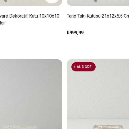
ware Dekoratif Kutu 10x10x10
Tano Takı Kutusu 21x12x5,5 Cm
lor
₺999,99
4 AL 3 ÖDE