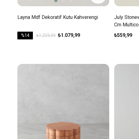
Layna Mdf Dekoratif Kutu Kahverengi
July Stone
Cm Multico
₺1.079,99
₺559,99
%14
₺1.259,99