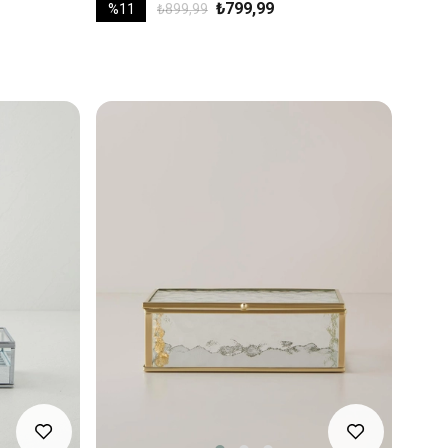
₺799,99
%11
₺899,99