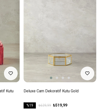
atif Kutu
Deluxe Cam Dekoratif Kutu Gold
₺519,99
%19
₺639,99