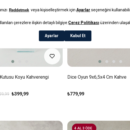
ı Kutusu Koyu Kahverengi
Dice Oyun 9x6,5x4 Cm Kahve
₺399,99
₺779,99
39,99
4 AL 3 ÖDE