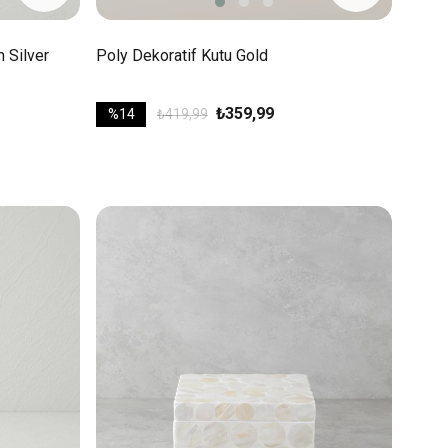
 Silver
Poly Dekoratif Kutu Gold
₺359,99
%14
₺419,99