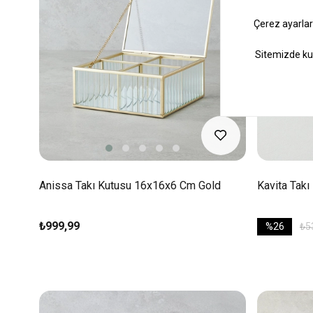
Anissa Takı Kutusu 16x16x6 Cm Gold
Kavita Tak
₺999,99
%26
₺5