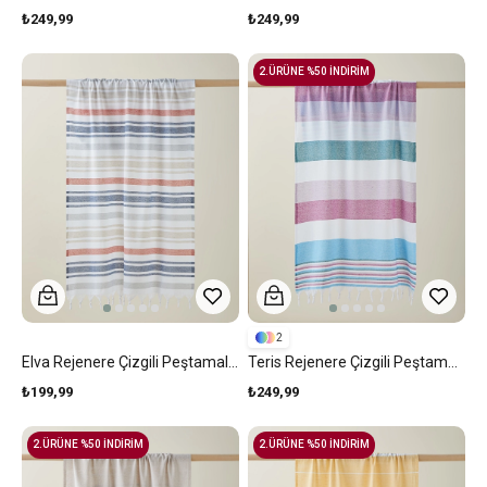
₺249,99
₺249,99
2.ÜRÜNE %50 İNDİRİM
2
Elva Rejenere Çizgili Peştamal 80x150 Cm Bej-Lacivert
Teris Rejenere Çizgili Peştamal 80x150 Cm Mavi-Mor
₺199,99
₺249,99
2.ÜRÜNE %50 İNDİRİM
2.ÜRÜNE %50 İNDİRİM