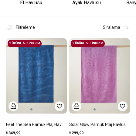
El Havlusu
Ayak Havlusu
Bany
Filtreleme
Sıralama
2.ÜRÜNE %50 İNDİRİM
2.ÜRÜNE %50 İNDİRİM
Feel The Sea Pamuk Plaj Havlusu 70x140 Cm İndigo
Solar Glow Pamuk Plaj Havlusu 70x140 Cm Mor
₺349,99
₺299,99