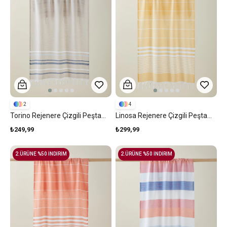
2
4
Torino Rejenere Çizgili Peştamal 80x150 Cm Bej-Lacivert
Linosa Rejenere Çizgili Peştamal 80x150 Cm Sarı
₺249,99
₺299,99
2.ÜRÜNE %50 İNDİRİM
2.ÜRÜNE %50 İNDİRİM