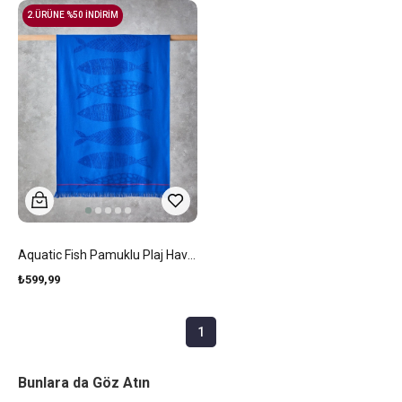
2.ÜRÜNE %50 İNDİRİM
Aquatic Fish Pamuklu Plaj Havlusu 70x140 Cm Çivit Mavi
₺599,99
1
Bunlara da Göz Atın