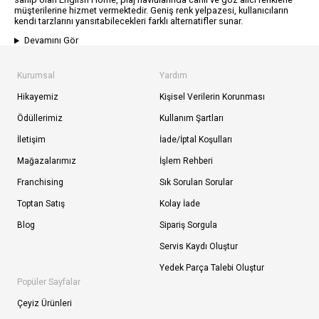
müşterilerine hizmet vermektedir. Geniş renk yelpazesi, kullanıcıların
kendi tarzlarını yansıtabilecekleri farklı alternatifler sunar.
Devamını Gör
Kurumsal
Yardım
Hikayemiz
Kişisel Verilerin Korunması
Ödüllerimiz
Kullanım Şartları
İletişim
İade/İptal Koşulları
Mağazalarımız
İşlem Rehberi
Franchising
Sık Sorulan Sorular
Toptan Satış
Kolay İade
Blog
Sipariş Sorgula
Servis Kaydı Oluştur
Yedek Parça Talebi Oluştur
Popüler Sayfalar
Çeyiz Ürünleri