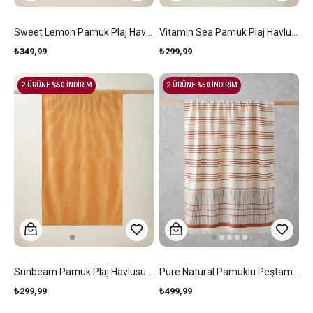
Sweet Lemon Pamuk Plaj Havlusu 70x140 Cm Sarı
Vitamin Sea Pamuk Plaj Havlusu 70x140 Cm Açık Yeşil
₺349,99
₺299,99
2.ÜRÜNE %50 İNDİRİM
2.ÜRÜNE %50 İNDİRİM
Sunbeam Pamuk Plaj Havlusu 70x140 Cm Turuncu
Pure Natural Pamuklu Peştamal 90x150 Cm Açık Bej-Kiremit
₺299,99
₺499,99