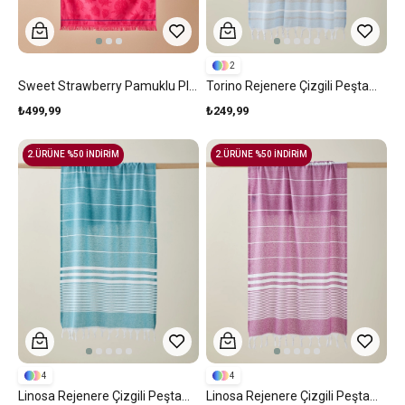
2
Sweet Strawberry Pamuklu Plaj Havlusu 70x140 Cm Fuşya
Torino Rejenere Çizgili Peştamal 80x150 Cm Mavi - Gri
₺499,99
₺249,99
2.ÜRÜNE %50 İNDİRİM
2.ÜRÜNE %50 İNDİRİM
4
4
Linosa Rejenere Çizgili Peştamal 80x150 Cm Yeşil
Linosa Rejenere Çizgili Peştamal 80x150 Cm Mor