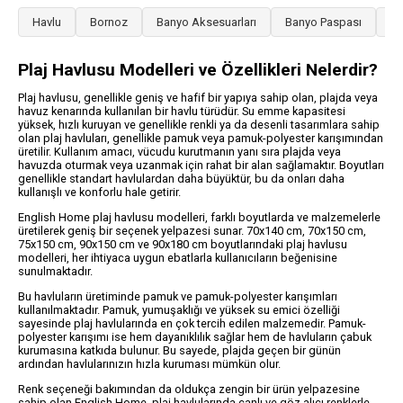
Havlu
Bornoz
Banyo Aksesuarları
Banyo Paspası
Ye
Plaj Havlusu Modelleri ve Özellikleri Nelerdir?
Plaj havlusu, genellikle geniş ve hafif bir yapıya sahip olan, plajda veya
havuz kenarında kullanılan bir havlu türüdür. Su emme kapasitesi
yüksek, hızlı kuruyan ve genellikle renkli ya da desenli tasarımlara sahip
olan plaj havluları, genellikle pamuk veya pamuk-polyester karışımından
üretilir. Kullanım amacı, vücudu kurutmanın yanı sıra plajda veya
havuzda oturmak veya uzanmak için rahat bir alan sağlamaktır. Boyutları
genellikle standart havlulardan daha büyüktür, bu da onları daha
kullanışlı ve konforlu hale getirir.
English Home plaj havlusu modelleri, farklı boyutlarda ve malzemelerle
üretilerek geniş bir seçenek yelpazesi sunar. 70x140 cm, 70x150 cm,
75x150 cm, 90x150 cm ve 90x180 cm boyutlarındaki plaj havlusu
modelleri, her ihtiyaca uygun ebatlarla kullanıcıların beğenisine
sunulmaktadır.
Bu havluların üretiminde pamuk ve pamuk-polyester karışımları
kullanılmaktadır. Pamuk, yumuşaklığı ve yüksek su emici özelliği
sayesinde plaj havlularında en çok tercih edilen malzemedir. Pamuk-
polyester karışımı ise hem dayanıklılık sağlar hem de havluların çabuk
kurumasına katkıda bulunur. Bu sayede, plajda geçen bir günün
ardından havlularınızın hızla kuruması mümkün olur.
Renk seçeneği bakımından da oldukça zengin bir ürün yelpazesine
sahip olan English Home, plaj havlularında canlı ve göz alıcı renklerle