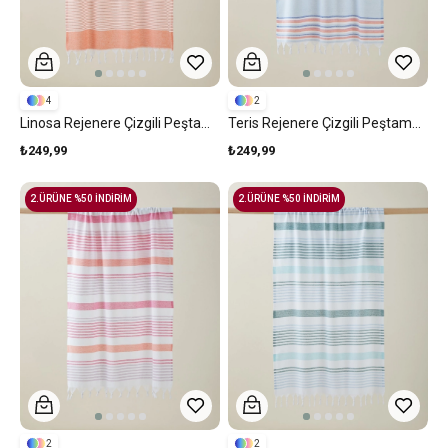
4
2
Linosa Rejenere Çizgili Peştamal 80x150 Cm Yavruağzı
Teris Rejenere Çizgili Peştamal 80x150 Cm Mavi-Turuncu
₺249,99
₺249,99
2.ÜRÜNE %50 İNDİRİM
2.ÜRÜNE %50 İNDİRİM
2
2