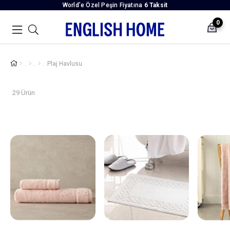
World’e Özel Peşin Fiyatına
6 Taksit
0
Plaj Havlusu
29 Ürün