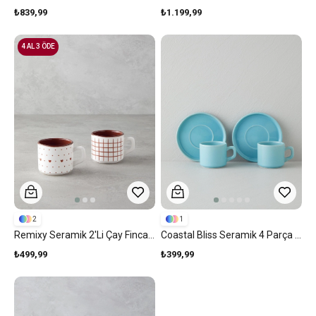
₺839,99
₺1.199,99
4 AL 3 ÖDE
2
1
Remixy Seramik 2'li Çay Fincanı Takımı 184 Ml Bordo
Coastal Bliss Seramik 4 Parça 2 Kişilik Çay Fincanı Takımı 184 Ml Açık Mavi
₺499,99
₺399,99