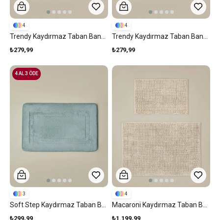
4
4
Trendy Kaydırmaz Taban Banyo Paspası 50x80 Cm Kiremit
Trendy Kaydırmaz Taban Banyo Paspası 50x80 Cm Mavi
₺279,99
₺279,99
4 AL 3 ÖDE
3
4
Soft Step Kaydırmaz Taban Banyo Paspası 50x80 Cm Yeşil
Macaroni Kaydırmaz Taban Banyo Paspası Seti 60x90 + 40x60 Cm Bej
₺299,99
₺1.199,99