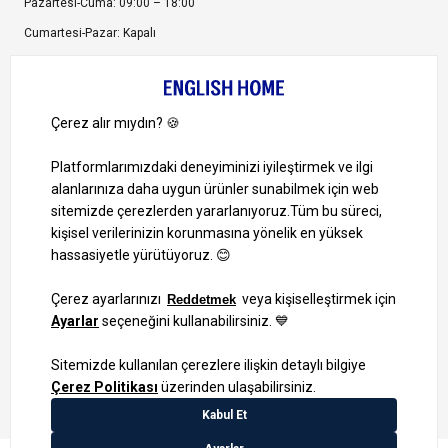
Pazartesi-Cuma: 09:00 – 18:00
Cumartesi-Pazar: Kapalı
Bize Ulaşın
Bizi Takip Edin
Ayrıcalıklardan yararlanmak için uygulamamızı indirin.
1000 TL ve Üzeri Alışverişlerinizde Kargo Bedava!
Bilgi Toplum Hizmetleri
KVKK Veri İşleme Politikamız
Site Haritası