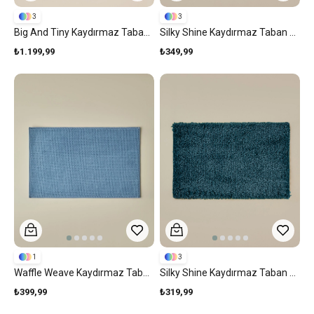
3
3
Big And Tiny Kaydırmaz Taban Banyo Paspası Seti 60x90 + 40x60 Cm Bej
Silky Shine Kaydırmaz Taban Banyo Paspası 50x80 Cm Gri
₺1.199,99
₺349,99
1
3
Waffle Weave Kaydırmaz Taban Banyo Paspası 50x80 Cm Mavi
Silky Shine Kaydırmaz Taban Banyo Paspası 50x80 Cm Petrol
₺399,99
₺319,99