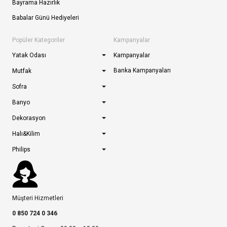
Bayrama Hazırlık
Babalar Günü Hediyeleri
Popüler Kategoriler
Kampanyalar
Yatak Odası
Kampanyalar
Banka Kampanyaları
Mutfak
Sofra
Banyo
Dekorasyon
Halı&Kilim
Philips
Müşteri Hizmetleri
0 850 724 0 346