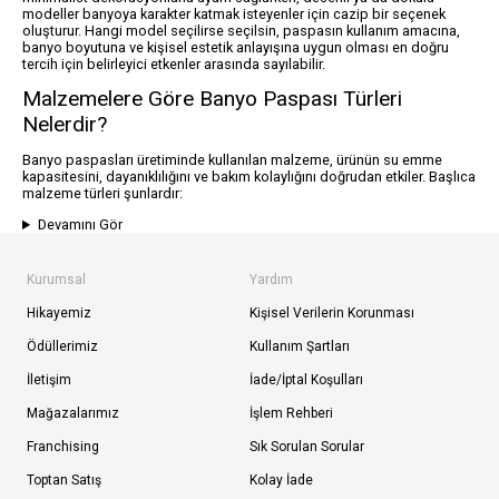
modeller banyoya karakter katmak isteyenler için cazip bir seçenek
oluşturur. Hangi model seçilirse seçilsin, paspasın kullanım amacına,
banyo boyutuna ve kişisel estetik anlayışına uygun olması en doğru
tercih için belirleyici etkenler arasında sayılabilir.
Malzemelere Göre Banyo Paspası Türleri
Nelerdir?
Banyo paspasları üretiminde kullanılan malzeme, ürünün su emme
kapasitesini, dayanıklılığını ve bakım kolaylığını doğrudan etkiler. Başlıca
malzeme türleri şunlardır:
Devamını Gör
Kurumsal
Yardım
Hikayemiz
Kişisel Verilerin Korunması
Ödüllerimiz
Kullanım Şartları
İletişim
İade/İptal Koşulları
Mağazalarımız
İşlem Rehberi
Franchising
Sık Sorulan Sorular
Toptan Satış
Kolay İade