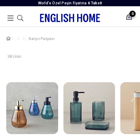
World’e Özel Peşin Fiyatına
6 Taksit
0
Banyo Paspası
38 Ürün