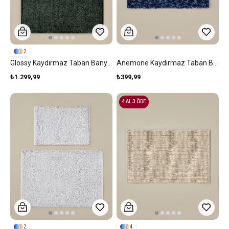
2
Glossy Kaydırmaz Taban Banyo Paspası Seti 60x90 + 40x60 Cm Yeşil
Anemone Kaydırmaz Taban Banyo Paspası 50x80 Cm Lacivert
₺1.299,99
₺399,99
4 AL 3 ÖDE
2
4