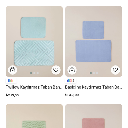
1
2
Twillow Kaydırmaz Taban Banyo Paspası Seti Su Yeşili
Basicline Kaydırmaz Taban Banyo Paspası Seti Ortanca Lila
₺279,99
₺349,99