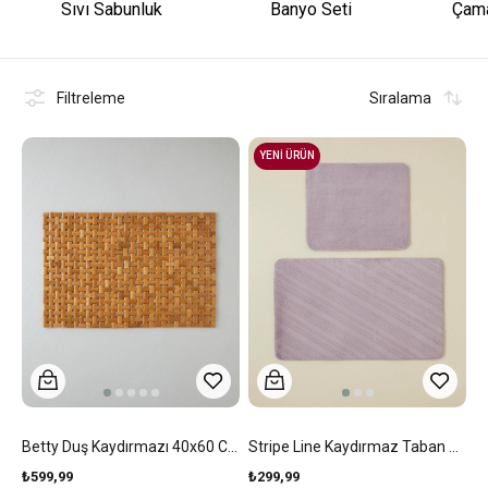
Sıvı Sabunluk
Banyo Seti
Çama
Filtreleme
Sıralama
YENİ ÜRÜN
Betty Duş Kaydırmazı 40x60 Cm Açık Kahverengi
Stripe Line Kaydırmaz Taban Banyo Paspası Seti Lila
₺599,99
₺299,99