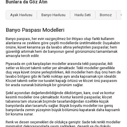
Bunlara da Göz Atın
Ayak Havlusu
Banyo Havlusu
Havlu Seti
Bornoz
Çub
Banyo Paspası Modelleri
Banyo paspası, her evin vazgeçilmez bir ihtiyacı olup farklı kullanım
alanlarına ve zevklere göre çeşitli modellerde üretilmektedir. Duşakabin
önüne, küvet kenarına ya da lavabo altına yerleştirilen paspaslar; hem
güvenliği artırmak hem de banyonun genel görünümünü tamamlamak
amacıyla tercih edilir.
Piyasada en çok karşılaşılan modeller arasında tekli paspaslar, ikili
setler ve klozet takımlı setler yer almaktadır. Tekli modeller genellikle
duş veya küvet önüne yerleştirilirken, ikili modeller hem duş önü hem de
lavabo bölgesi gibi iki farklı noktayı aynı anda kapsamak için idealdir.
Klozet takımlı setler ise tuvalet kapağı örtüsü ve klozet önü paspasını
bir arada sunarak bütünleşik bir görünüm sağlar.
Şekil açısından değerlendirildiğinde dikdörtgen, kare, oval ve kontur
kesimli modeller öne çıkmaktadır. Kontur kesimli paspaslar, klozet
tabanına tam oturacak biçimde tasarlandığından özellikle küçük
banyolarda alan tasarrufu sağlar. Büyük boyutlu modeller ise geniş
banyolarda zemin yüzeyinin büyük bölümünü kapatarak daha kapsamlı
bir koruma sunar.
Renk ve desen seçenekleri de oldukça geniştir. Sade tek renkli modeller
minimalist dekorasyonlarla uyum sağlarken, desenli ya da dokulu