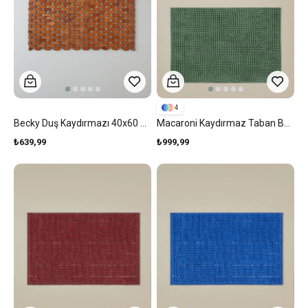
4
Becky Duş Kaydırmazı 40x60 Cm Açık Kahverengi
Macaroni Kaydırmaz Taban Banyo Paspası Seti 60x90 + 40x60 Cm Yeşil
₺639,99
₺999,99