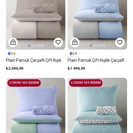
8
8
Plain Pamuk Çarşaflı Çift Kişilik Nevresim Takımı 200x220 Cm Taş Rengi-Ekru
Plain Pamuk Çift Kişilik Çarşaflı Nevresim Takımı 200x220 Cm Mavi - Gri
₺2.499,99
₺1.999,99
2.ÜRÜNE %50 İNDİRİM
2.ÜRÜNE %50 İNDİRİM