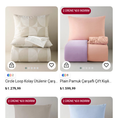
2.ÜRÜNE %50 İNDİRİM
2
8
Circle Loop Kolay Ütülenir Çarşaflı Çift Kişilik Nevresim Takımı 200x220 Cm Taş Rengi
Plain Pamuk Çarşaflı Çift Kişilik Nevresim Takımı 200x220 Cm Toz Pembe-Leylak
₺1.279,99
₺1.599,99
2.ÜRÜNE %50 İNDİRİM
2.ÜRÜNE %50 İNDİRİM