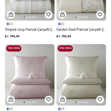
2
2
Striped Jouy Pamuk Çarşaflı Çift Kişilik Nevresim Takımı 200x220 Cm Krem - Kahve
Garden Swirl Pamuk Çarşaflı Çift Kişilik Nevresim Takımı 200x220 Cm Bej
₺1.799,99
₺1.799,99
YENİ ÜRÜN
YENİ ÜRÜN
9
9