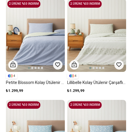
2.ÜRÜNE %50 İNDİRİM
2.ÜRÜNE %50 İNDİRİM
4
4
Petite Blossom Kolay Ütülenir Çarşaflı Çift Kişilik Nevresim Takımı 200x220 Cm Mavi - Yeşil
Lillibelle Kolay Ütülenir Çarşaflı Çift Kişilik Nevresim Takımı 200x220 Cm Yeşil
₺1.299,99
₺1.299,99
2.ÜRÜNE %50 İNDİRİM
2.ÜRÜNE %50 İNDİRİM