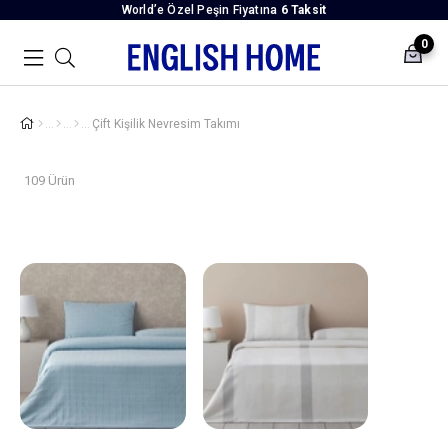
World’e Özel Peşin Fiyatına
6 Taksit
0
Çift Kişilik Nevresim Takımı
109 Ürün