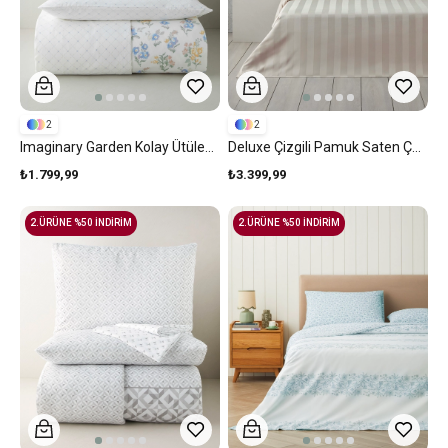
2
2
Imaginary Garden Kolay Ütülenir Çarşaflı Çift Kişilik Nevresim Takımı 200x220 Cm Pembe - Mavi
Deluxe Çizgili Pamuk Saten Çarşaflı Çift Kişilik Nevresim Takımı 200x220 Cm Fildişi
₺1.799,99
₺3.399,99
2.ÜRÜNE %50 İNDİRİM
2.ÜRÜNE %50 İNDİRİM