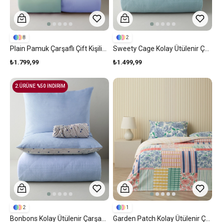
8
2
Plain Pamuk Çarşaflı Çift Kişilik Nevresim Takımı 200x220 Cm Ortanca Mavi-Su Yeşili
Sweety Cage Kolay Ütülenir Çarşaflı Çift Kişilik Nevresim Takımı 200x220 Cm Kırmızı - Yeşil
₺1.799,99
₺1.499,99
2.ÜRÜNE %50 İNDİRİM
2
1
Bonbons Kolay Ütülenir Çarşaflı Çift Kişilik Nevresim Takımı 200x220 Cm Mavi - Yeşil
Garden Patch Kolay Ütülenir Çarşaflı Çift Kişilik Nevresim Takımı 200x220 Cm Mavi - Yeşil