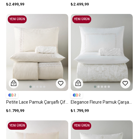
₺2.499,99
₺2.499,99
YENİ ÜRÜN
YENİ ÜRÜN
2
2
Petite Lace Pamuk Çarşaflı Çift Kişilik Nevresim Takımı 200x220 Cm Bej
Elegance Fleure Pamuk Çarşaflı Çift Kişilik Nevresim Takımı 200x220 Cm Bej
₺1.799,99
₺1.799,99
YENİ ÜRÜN
YENİ ÜRÜN