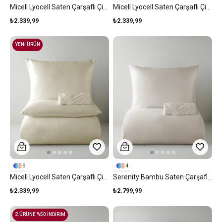
Micell Lyocell Saten Çarşaflı Çift Kişilik Nevresim Takımı 200x220 Cm Lila
Micell Lyocell Saten Çarşaflı Çift Kişilik Nevresim Takımı 200x220 Cm Taş Rengi
₺2.339,99
₺2.339,99
YENİ ÜRÜN
9
4
Micell Lyocell Saten Çarşaflı Çift Kişilik Nevresim Takımı 200x220 Cm Fildişi
Serenity Bambu Saten Çarşaflı Çift Kişilik Nevresim Takımı 200x220 Cm Bej
₺2.339,99
₺2.799,99
2.ÜRÜNE %50 İNDİRİM