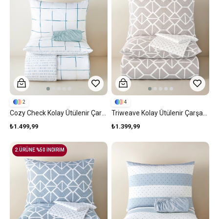
2
4
Cozy Check Kolay Ütülenir Çarşaflı Çift Kişilik Nevresim Takımı 200x220 Cm Mavi-Sarı
Triweave Kolay Ütülenir Çarşaflı Çift Kişilik Nevresim Takımı 200x220 Cm Bej
₺1.499,99
₺1.399,99
2.ÜRÜNE %50 İNDİRİM