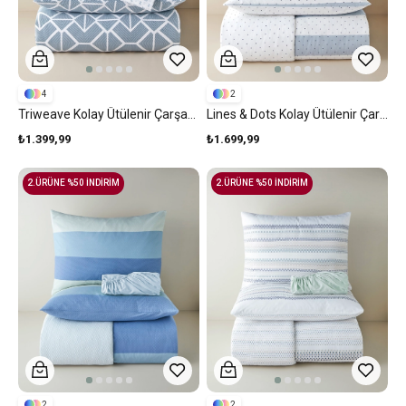
4
2
Triweave Kolay Ütülenir Çarşaflı Çift Kişilik Nevresim Takımı 200x220 Cm Yeşil
Lines & Dots Kolay Ütülenir Çarşaflı Çift Kişilik Nevresim Takımı 200x220 Cm Mavi
₺1.399,99
₺1.699,99
2.ÜRÜNE %50 İNDİRİM
2.ÜRÜNE %50 İNDİRİM
2
2