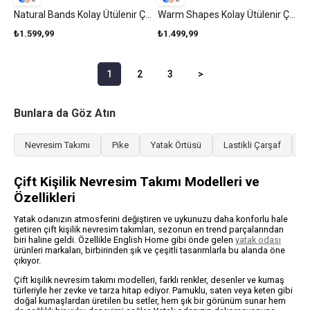
Natural Bands Kolay Ütülenir Çarşaflı Çift Kişilik Nevresim Takımı 200x220 Cm Mavi - Yeşil
Warm Shapes Kolay Ütülenir Çarşaflı Çift Kişilik Nevresim Takımı 200x220 Cm Yeşil-Bej
₺1.599,99
₺1.499,99
1
2
3
>
Bunlara da Göz Atın
Nevresim Takımı
Pike
Yatak Örtüsü
Lastikli Çarşaf
Y
Çift Kişilik Nevresim Takımı Modelleri ve
Özellikleri
Yatak odanızın atmosferini değiştiren ve uykunuzu daha konforlu hale
getiren çift kişilik nevresim takımları, sezonun en trend parçalarından
biri haline geldi. Özellikle English Home gibi önde gelen
yatak odası
ürünleri markaları, birbirinden şık ve çeşitli tasarımlarla bu alanda öne
çıkıyor.
Çift kişilik nevresim takımı modelleri, farklı renkler, desenler ve kumaş
türleriyle her zevke ve tarza hitap ediyor. Pamuklu, saten veya keten gibi
doğal kumaşlardan üretilen bu setler, hem şık bir görünüm sunar hem