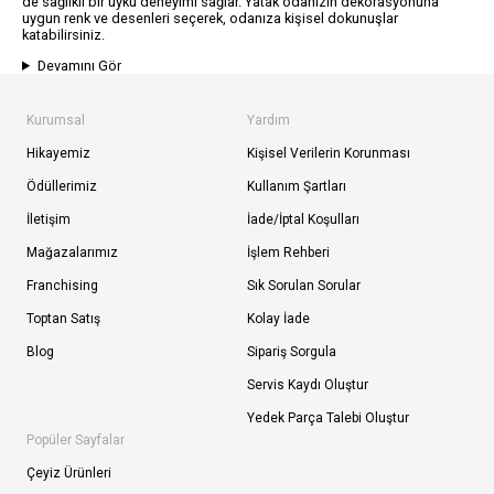
de sağlıklı bir uyku deneyimi sağlar. Yatak odanızın dekorasyonuna
uygun renk ve desenleri seçerek, odanıza kişisel dokunuşlar
katabilirsiniz.
Devamını Gör
Kurumsal
Yardım
Hikayemiz
Kişisel Verilerin Korunması
Ödüllerimiz
Kullanım Şartları
İletişim
İade/İptal Koşulları
Mağazalarımız
İşlem Rehberi
Franchising
Sık Sorulan Sorular
Toptan Satış
Kolay İade
Blog
Sipariş Sorgula
Servis Kaydı Oluştur
Yedek Parça Talebi Oluştur
Popüler Sayfalar
Çeyiz Ürünleri