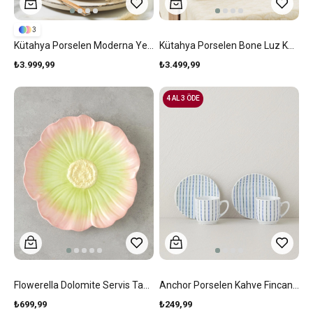
3
Kütahya Porselen Moderna Yemek Takımı 24 Parça 6 Kişilik Tarçın
Kütahya Porselen Bone Luz Kahvaltı Takımı 18 Parça 6 Kişilik Beyaz
₺3.999,99
₺3.499,99
4 AL 3 ÖDE
Flowerella Dolomite Servis Tabağı 26 Cm Pembe - Yeşil
Anchor Porselen Kahve Fincan Takımı 4 Parça 2 Kişilik Mavi-Yeşil
₺699,99
₺249,99