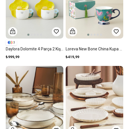
3
Daylora Dolomite 4 Parça 2 Kişilik Kahve Fincan Takımı 100 Ml Sarı - Mavi
Loreva New Bone China Kupa 460 Ml Yeşil-Pembe
₺999,99
₺419,99