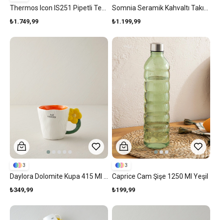
Thermos Icon IS251 Pipetli Termos 0,53 L Pembe
Somnia Seramik Kahvaltı Takımı 14 Parça 6 Kişilik Yeşil-Pembe
₺1.749,99
₺1.199,99
3
3
Daylora Dolomite Kupa 415 Ml Turuncu-Sarı
Caprice Cam Şişe 1250 Ml Yeşil
₺349,99
₺199,99