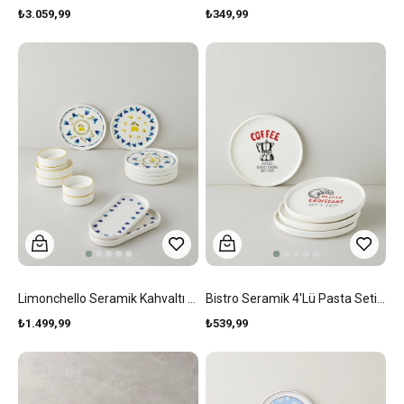
₺3.059,99
₺349,99
Limonchello Seramik Kahvaltı Takımı 14 Parça 6 Kişilik Sarı - Mavi
Bistro Seramik 4'lü Pasta Seti 20 Cm Kırmızı-Siyah
₺1.499,99
₺539,99