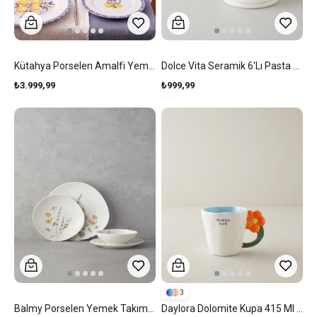
Kütahya Porselen Amalfi Yemek Takımı 26 Parça 6 Kişilik Mavi-Sarı
Dolce Vita Seramik 6'lı Pasta Seti 20 Cm Sarı
₺3.999,99
₺999,99
3
Balmy Porselen Yemek Takımı 24 Parça 6 Kişilik Mavi-Sarı
Daylora Dolomite Kupa 415 Ml Mavi-Turuncu