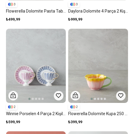
3
3
Flowerella Dolomite Pasta Tabağı 21 Cm Kırmızı-Pembe
Daylora Dolomite 4 Parça 2 Kişilik Kahve Fincan Takımı 100 Ml Mavi-Turuncu
₺499,99
₺999,99
2
2
Winnie Porselen 4 Parça 2 Kişilik Kahve Fincan Takımı 90 Ml Pembe - Mavi
Flowerella Dolomite Kupa 250 Ml Sarı-Pembe
₺599,99
₺399,99