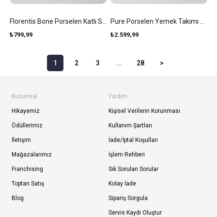
Florentis Bone Porselen Katlı Servis 19+26 Cm Renkli
Pure Porselen Yemek Takımı 21 Parça 6 Kişilik Beyaz
₺799,99
₺2.599,99
1
2
3
...
28
>
Kurumsal
Yardım
Hikayemiz
Kişisel Verilerin Korunması
Ödüllerimiz
Kullanım Şartları
İletişim
İade/İptal Koşulları
Mağazalarımız
İşlem Rehberi
Franchising
Sık Sorulan Sorular
Toptan Satış
Kolay İade
Blog
Sipariş Sorgula
Servis Kaydı Oluştur