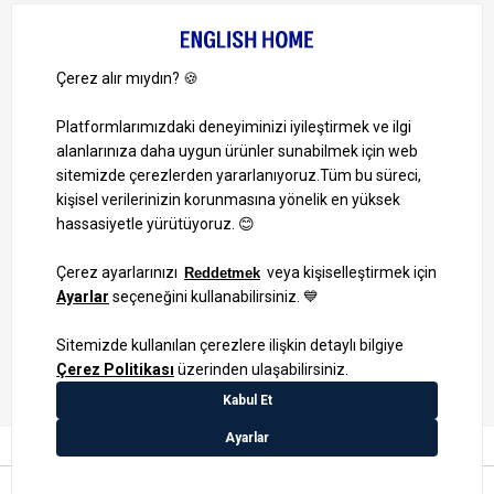
Bize Ulaşın
Bizi Takip Edin
Ayrıcalıklardan yararlanmak için uygulamamızı indirin.
1000 TL ve Üzeri Alışverişlerinizde Kargo Bedava!
Bilgi Toplum Hizmetleri
KVKK Veri İşleme Politikamız
Site Haritası