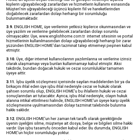
kişilerin uğrayabileceği zararlardan ve hizmetlerin kullanımı esnasında
Müşteri’nin uğrayabileceği üçüncü kişilerin fiil ve hareketlerinden
doğabilecek zararlardan dolayı herhangi bir sorumluluğu
bulunmamaktadır.
3.9.
ENGLISH HOME, üye verilerinin yetkisiz kişilerce okunmasından ve
üye yazılım ve verilerine gelebilecek zararlardan dolayı sorumlu
olmayacaktır. Üye, www.englishhome.com.tr internet sitesinin ve portal
hizmetlerinin kullanılmasından dolayı uğrayabileceği herhangi bir zarar
yüzünden ENGLISH HOME'dan tazminat talep etmemeyi peşinen kabul
etmiştir.
3.10.
Üye, diğer internet kullanıcılarının yazılımlarına ve verilerine izinsiz
olarak ulaşmamayı veya bunları kullanmamayı kabul etmiştir. Aksi
takdirde, bundan doğacak hukuki ve cezai sorumluluklar tamamen
üyeye aittir.
3.11.
İşbu üyelik sözleşmesi içerisinde sayılan maddelerden bir ya da
birkaçını ihlal eden üye işbu ihlal nedeniyle cezai ve hukuki olarak
şahsen sorumlu olup, ENGLISH HOME'u bu ihlallerin hukuki ve cezai
sonuçlarından ari tutacaktır. Ayrıca; işbu ihlal nedeniyle, olayın hukuk
alanına intikal ettirilmesi halinde, ENGLISH HOME'un üyeye karşı üyelik
sözleşmesine uyulmamasından dolayı tazminat talebinde bulunma
hakkı saklıdır.
3.12.
ENGLISH HOME'un her zaman tek taraflı olarak gerektiğinde
üyenin üyeliğini silme, müşteriye ait dosya, belge ve bilgileri silme hakkı
vardır. Üye işbu tasarrufu önceden kabul eder. Bu durumda, ENGLISH
HOME'un hiçbir sorumluluğu yoktur.