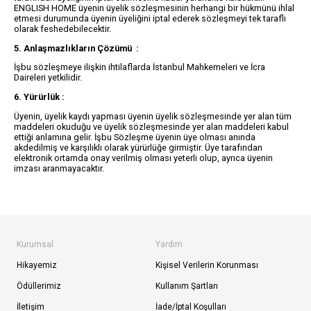
ENGLISH HOME üyenin üyelik sözleşmesinin herhangi bir hükmünü ihlal
etmesi durumunda üyenin üyeliğini iptal ederek sözleşmeyi tek taraflı
olarak feshedebilecektir.
5. Anlaşmazlıkların Çözümü :
İşbu sözleşmeye ilişkin ihtilaflarda İstanbul Mahkemeleri ve İcra
Daireleri yetkilidir.
6. Yürürlük :
Üyenin, üyelik kaydı yapması üyenin üyelik sözleşmesinde yer alan tüm
maddeleri okuduğu ve üyelik sözleşmesinde yer alan maddeleri kabul
ettiği anlamına gelir. İşbu Sözleşme üyenin üye olması anında
akdedilmiş ve karşılıklı olarak yürürlüğe girmiştir. Üye tarafından
elektronik ortamda onay verilmiş olması yeterli olup, ayrıca üyenin
imzası aranmayacaktır.
Kurumsal
Yardım
Hikayemiz
Kişisel Verilerin Korunması
Ödüllerimiz
Kullanım Şartları
İletişim
İade/İptal Koşulları