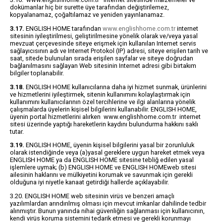
dokümanlar hiç bir surette üye tarafından değiştirilemez,
kopyalanamaz, çoğaltılamaz ve yeniden yayınlanamaz.
3.17.
ENGLISH HOME tarafından
www.englishhome.com.tr
internet
sitesinin iyileştirilmesi, geliştirilmesine yönelik olarak ve/veya yasal
mevzuat çerçevesinde siteye erişmek için kullanılan Internet servis
sağlayıcısının adı ve Internet Protokol (IP) adresi, siteye erişilen tarih ve
saat, sitede bulunulan sırada erişilen sayfalar ve siteye doğrudan
bağlanılmasını sağlayan Web sitesinin Internet adresi gibi birtakım
bilgiler toplanabilir.
3.18.
ENGLISH HOME kullanıcılarına daha iyi hizmet sunmak, ürünlerini
ve hizmetlerini iyileştirmek, sitenin kullanımını kolaylaştırmak için
kullanımını kullanıcılarının özel tercihlerine ve ilgi alanlarına yönelik
çalışmalarda üyelerin kişisel bilgilerini kullanabilir. ENGLISH HOME,
üyenin portal hizmetlerini alırken www.englishhome.com.tr internet
sitesi üzerinde yaptığı hareketlerin kaydını bulundurma hakkını saklı
tutar.
3.19.
ENGLISH HOME, üyenin kişisel bilgilerini yasal bir zorunluluk
olarak istendiğinde veya (a)yasal gereklere uygun hareket etmek veya
ENGLISH HOME ya da ENGLISH HOME sitesine tebliğ edilen yasal
işlemlere uymak; (b) ENGLISH HOME ve ENGLISH HOMEweb sitesi
ailesinin haklarını ve mülkiyetini korumak ve savunmak için gerekli
olduğuna iyi niyetle kanaat getirdiği hallerde açıklayabilir.
3.20. ENGLISH HOME web sitesinin virüs ve benzeri amaçlı
yazılımlardan arındırılmış olması için mevcut imkanlar dahilinde tedbir
alınmıştır. Bunun yanında nihai güvenliğin sağlanması için kullanıcının,
kendi virüs koruma sistemini tedarik etmesi ve gerekli korunmayı