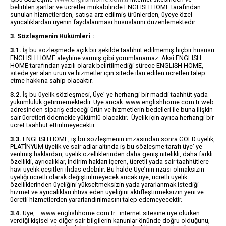
belirtilen şartlar ve ücretler mukabilinde ENGLISH HOME tarafından
sunulan hizmetlerden, satışa arz edilmiş ürünlerden, üyeye özel
ayrıcalıklardan üyenin faydalanması hususlarını düzenlemektedir.
3. Sözleşmenin Hükümleri :
3.1.
İş bu sözleşmede açık bir şekilde taahhüt edilmemiş hiçbir hususu
ENGLISH HOME aleyhine varmış gibi yorumlanamaz. Aksi ENGLISH
HOME tarafından yazılı olarak belirtilmediği sürece ENGLISH HOME,
sitede yer alan ürün ve hizmetler için sitede ilan edilen ücretleri talep
etme hakkına sahip olacaktır.
3.2.
İş bu üyelik sözleşmesi, Üye’ ye herhangi bir maddi taahhüt yada
yükümlülük getirmemektedir. Üye ancak www.englishhome.com.tr web
adresinden sipariş edeceği ürün ve hizmetlerin bedelleri ile buna ilişkin
sair ücretleri ödemekle yükümlü olacaktır. Üyelik için ayrıca herhangi bir
ücret taahhüt ettirilmeyecektir.
3.3.
ENGLISH HOME, iş bu sözleşmenin imzasından sonra GOLD üyelik,
PLATİNYUM üyelik ve sair adlar altında iş bu sözleşme tarafı üye’ ye
verilmiş haklardan, üyelik özelliklerinden daha geniş nitelikli, daha farklı
özellikli, ayrıcalıklar, indirim hakları içeren, ücretli yada sair taahhütlere
havi üyelik çeşitleri ihdas edebilir. Bu halde Üye’nin rızası olmaksızın
üyeliği ücretli olarak değiştirilmeyecek ancak üye, ücretli üyelik
özelliklerinden üyeliğini yükseltmeksizin yada yararlanmak istediği
hizmet ve ayrıcalıkları ihtiva eden üyeliğini aktifleştirmeksizin yeni ve
ücretli hizmetlerden yararlandırılmasını talep edemeyecektir.
3.4.
Üye, www.englishhome.com.tr internet sitesine üye olurken
verdiği kişisel ve diğer sair bilgilerin kanunlar önünde doğru olduğunu,