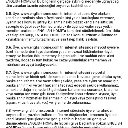
ENGLISH HOME'un bu bilgilerin gerçeğe aykırılığı nedeniyle uğrayacağı
tüm zararları tazmin edeceğini beyan ve taahhüt eder.
3.5.
Üye, www.englishhome.com.tr internet sitesine üye olurken
kendisine verilmiş olan şifreyi başka kişi ya da kuruluşlara veremez,
üyenin söz konusu şifreyi kullanma hakkı bizzat kendisine aittir. Bu
sebeple doğabilecek tüm sorumluluk ile üçüncü kişiler veya yetkili
merciler tarafından ENGLISH HOME'a karşı ileri sürülebilecek tüm iddia
ve taleplere karşı, ENGLISH HOME'un söz konusu izinsiz kullanımdan
kaynaklanan her türlü tazminat ve sair talep hakkı saklıdır.
3.6.
Üye, www.englishhome.com.tr internet sitesinde mevcut üyelere
özel hizmetlerden faydalanırken yasal mevzuat hükümlerine riayet
etmeyi ve bunları ihlal etmemeyi baştan kabul ve taahhüt eder. Aksi
takdirde, doğacak tüm hukuki ve cezai yükümlülükler tamamen ve
münhasıran üyeyi bağlayacaktır.
3.7.
Üye, www.englishhome.com.tr internet sitesini ve portal
hizmetlerini ve hiçbir şekilde kamu düzenini bozucu, genel ahlaka aykırı,
başkalarını rahatsız ve taciz edici şekilde, yasalara aykırı bir amaç için,
başkalarının fikri ve telif haklarına tecavüz edecek şekilde kullanamaz,
almakta olduğu hizmetleri 3.şahısların kullanımına sunamaz, kiralama
veya satışa arz etme gibi ticari faaliyetlere konu edemez. Ayrıca, üye
başkalarının hizmetleri kullanmasını önleyici veya zorlaştırıcı faaliyet
(spam, virus, truva atı, vb.) ve işlemlerde bulunamaz.
3.8. www.englishhome.com.tr internet sitesinde üyeler tarafından
beyan edilen, yazılan, kullanılan fikir ve düşünceler, tamamen üyelerin
kendi kişisel görüşleridir ve görüş sahibini bağlar. Bu görüş ve
düşüncelerin ENGLISH HOME ile hiçbir ilgi ve bağlantısı yoktur. ENGLISH
HOME'un üyenin beyan edeceği fikir ve görüşler nedeniyle üçüncü