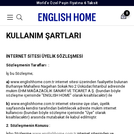
World’e Özel Peşin Fiyatına
6 Taksit
0
KULLANIM ŞARTLARI
İNTERNET SİTESİ ÜYELİK SÖZLEŞMESİ
Sözleşmenin Tarafları :
İş bu Sözleşme;
a)
www.englishhome.com.tr internet sitesi üzerinden faaliyette bulunan
Burhaniye Mahallesi Nagehan Sokak No:2 Üsküdar/İstanbul adresinde
mukim EHM MAĞAZACILIK SANAYİ VE TİCARET A.Ş. (bundan böyle
sözleşme içerisinde "ENGLISH HOME" olarak kısaltılacaktır) ile
b)
www.englishhome.com.tr internet sitesine üye olan, üyelik
sayfasında kendisi tarafından belirtilecek adreste mukim internet
kullanıcısı (bundan böyle sözleşme içerisinde "Üye" olarak
kısaltılacaktır) arasında mutabakat ile kabul edilmiştir.
2. Sözleşmenin Konusu :
İşbu Sözleşme
www.englishhome.com.tr
internet sitesinden ve