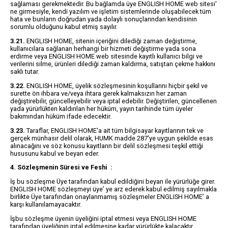
sağlaması gerekmektedir. Bu bağlamda üye ENGLISH HOME web sitesi'
ne girmesiyle, kendi yazılım ve işletim sistemlerinde oluşabilecek tüm
hata ve bunların doğrudan yada dolaylı sonuçlarından kendisinin
sorumlu olduğunu kabul etmiş sayılır.
3.21.
ENGLISH HOME, sitenin içeriğini dilediği zaman değiştirme,
kullanıcılara sağlanan herhangi bir hizmeti değiştirme yada sona
erdirme veya ENGLISH HOME web sitesinde kayıtlı kullanıcı bilgi ve
verilerini silme, ürünleri dilediği zaman kaldırma, satıştan çekme hakkını
saklı tutar.
3.22.
ENGLISH HOME, üyelik sözleşmesinin koşullarını hiçbir şekil ve
surette ön ihbara ve/veya ihtara gerek kalmaksızın her zaman
değiştirebilir, güncelleyebilir veya iptal edebilir. Değiştirilen, güncellenen
yada yürürlükten kaldırılan her hüküm, yayın tarihinde tüm üyeler
bakımından hüküm ifade edecektir.
3.23.
Taraflar, ENGLISH HOME'a ait tüm bilgisayar kayıtlarının tek ve
gerçek münhasır delil olarak, HUMK madde 287'ye uygun şekilde esas
alınacağını ve söz konusu kayıtların bir delil sözleşmesi teşkil ettiği
hususunu kabul ve beyan eder.
4. Sözleşmenin Süresi ve Feshi :
İş bu sözleşme Üye tarafından kabul edildiğini beyan ile yürürlüğe girer.
ENGLISH HOME sözleşmeyi üye’ ye arz ederek kabul edilmiş sayılmakla
birlikte Üye tarafından onaylanmamış sözleşmeler ENGLISH HOME’ a
karşı kullanılamayacaktır.
İşbu sözleşme üyenin üyeliğini iptal etmesi veya ENGLISH HOME
tarafından üyeliğinin iptal edilmesine kadar yürürlükte kalacaktır.