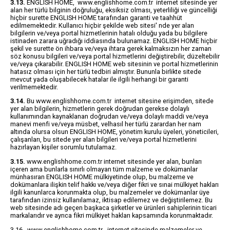
3.13.
ENGLISH HOME, www.englishhome.com.tr internet sitesinde yer
alan her türlü bilginin doğruluğu, eksiksiz olması, yeterliliği ve güncelliği
hiçbir surette ENGLISH HOME tarafından garanti ve taahhüt
edilmemektedir. Kullanıcı hiçbir şekilde web sitesi' nde yer alan
bilgilerin ve/veya portal hizmetlerinin hatalı olduğu yada bu bilgilere
istinaden zarara uğradığı iddiasında bulunamaz. ENGLISH HOME hiçbir
şekil ve surette ön ihbara ve/veya ihtara gerek kalmaksızın her zaman
söz konusu bilgileri ve/veya portal hizmetlerini değiştirebilir, düzeltebilir
ve/veya çıkarabilir. ENGLISH HOME web sitesinin ve portal hizmetlerinin
hatasız olması için her türlü tedbiri almıştır. Bununla birlikte sitede
mevcut yada oluşabilecek hatalar ile ilgili herhangi bir garanti
verilmemektedir.
3.14.
Bu www.englishhome.com.tr internet sitesine erişimden, sitede
yer alan bilgilerin, hizmetlerin gerek doğrudan gerekse dolaylı
kullanımından kaynaklanan doğrudan ve/veya dolaylı maddi ve/veya
manevi menfi ve/veya müsbet, velhasıl her türlü zarardan her nam
altında olursa olsun ENGLISH HOME, yönetim kurulu üyeleri, yöneticileri,
çalışanları, bu sitede yer alan bilgileri ve/veya portal hizmetlerini
hazırlayan kişiler sorumlu tutulamaz.
3.15.
www.englishhome.com.tr internet sitesinde yer alan, bunları
içeren ama bunlarla sınırlı olmayan tüm malzeme ve dokümanlar
münhasıran ENGLISH HOME mülkiyetinde olup, bu malzeme ve
dokümanlara ilişkin telif hakkı ve/veya diğer fikri ve sınai mülkiyet hakları
ilgili kanunlarca korunmakta olup, bu malzemeler ve dokümanlar üye
tarafından izinsiz kullanılamaz, iktisap edilemez ve değiştirilemez. Bu
web sitesinde adı geçen başkaca şirketler ve ürünleri sahiplerinin ticari
markalarıdır ve ayrıca fikri mülkiyet hakları kapsamında korunmaktadır.
3.16. www.englishhome.com.tr internet sitesinde malzemeler ve