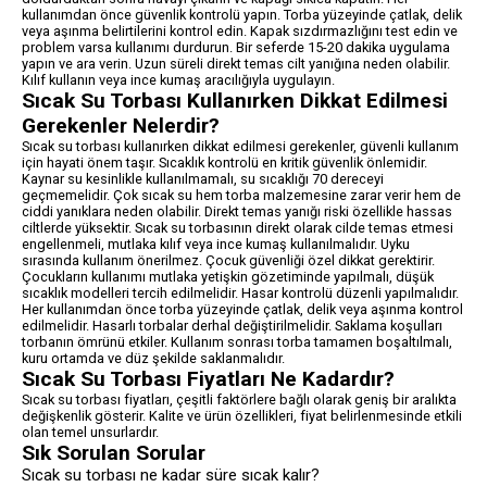
kullanımdan önce güvenlik kontrolü yapın. Torba yüzeyinde çatlak, delik
veya aşınma belirtilerini kontrol edin. Kapak sızdırmazlığını test edin ve
problem varsa kullanımı durdurun. Bir seferde 15-20 dakika uygulama
yapın ve ara verin. Uzun süreli direkt temas cilt yanığına neden olabilir.
Kılıf kullanın veya ince kumaş aracılığıyla uygulayın.
Sıcak Su Torbası Kullanırken Dikkat Edilmesi
Gerekenler Nelerdir?
Sıcak su torbası kullanırken dikkat edilmesi gerekenler, güvenli kullanım
için hayati önem taşır. Sıcaklık kontrolü en kritik güvenlik önlemidir.
Kaynar su kesinlikle kullanılmamalı, su sıcaklığı 70 dereceyi
geçmemelidir. Çok sıcak su hem torba malzemesine zarar verir hem de
ciddi yanıklara neden olabilir. Direkt temas yanığı riski özellikle hassas
ciltlerde yüksektir. Sıcak su torbasının direkt olarak cilde temas etmesi
engellenmeli, mutlaka kılıf veya ince kumaş kullanılmalıdır. Uyku
sırasında kullanım önerilmez. Çocuk güvenliği özel dikkat gerektirir.
Çocukların kullanımı mutlaka yetişkin gözetiminde yapılmalı, düşük
sıcaklık modelleri tercih edilmelidir. Hasar kontrolü düzenli yapılmalıdır.
Her kullanımdan önce torba yüzeyinde çatlak, delik veya aşınma kontrol
edilmelidir. Hasarlı torbalar derhal değiştirilmelidir. Saklama koşulları
torbanın ömrünü etkiler. Kullanım sonrası torba tamamen boşaltılmalı,
kuru ortamda ve düz şekilde saklanmalıdır.
Sıcak Su Torbası Fiyatları Ne Kadardır?
Sıcak su torbası fiyatları, çeşitli faktörlere bağlı olarak geniş bir aralıkta
değişkenlik gösterir. Kalite ve ürün özellikleri, fiyat belirlenmesinde etkili
olan temel unsurlardır.
Sık Sorulan Sorular
Sıcak su torbası ne kadar süre sıcak kalır?