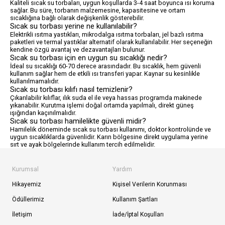
Kaliteli sıcak su torbaları, uygun koşullarda 3-4 saat boyunca ısı koruma
sağlar. Bu süre, torbanın malzemesine, kapasitesine ve ortam
sıcaklığına bağlı olarak değişkenlik gösterebilir.
Sıcak su torbası yerine ne kullanılabilir?
Elektrikli ısıtma yastıkları, mikrodalga ısıtma torbaları, jel bazlı ısıtma
paketleri ve termal yastıklar alternatif olarak kullanılabilir. Her seçeneğin
kendine özgü avantaj ve dezavantajları bulunur.
Sıcak su torbası için en uygun su sıcaklığı nedir?
İdeal su sıcaklığı 60-70 derece arasındadır. Bu sıcaklık, hem güvenli
kullanım sağlar hem de etkili ısı transferi yapar. Kaynar su kesinlikle
kullanılmamalıdır.
Sıcak su torbası kılıfı nasıl temizlenir?
Çıkarılabilir kılıflar, ılık suda el ile veya hassas programda makinede
yıkanabilir. Kurutma işlemi doğal ortamda yapılmalı, direkt güneş
ışığından kaçınılmalıdır.
Sıcak su torbası hamilelikte güvenli midir?
Hamilelik döneminde sıcak su torbası kullanımı, doktor kontrolünde ve
uygun sıcaklıklarda güvenlidir. Karın bölgesine direkt uygulama yerine
sırt ve ayak bölgelerinde kullanım tercih edilmelidir.
Kurumsal
Yardım
Hikayemiz
Kişisel Verilerin Korunması
Ödüllerimiz
Kullanım Şartları
İletişim
İade/İptal Koşulları