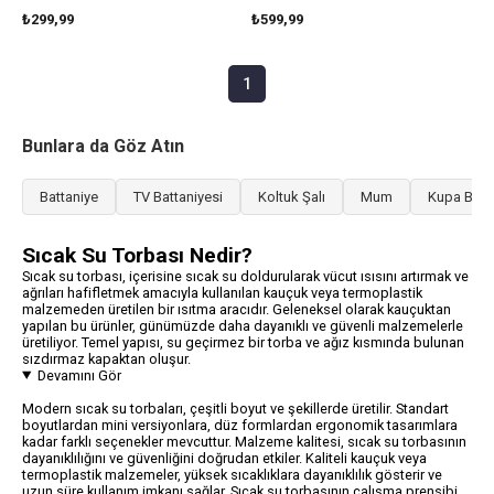
₺299,99
₺599,99
1
Bunlara da Göz Atın
Battaniye
TV Battaniyesi
Koltuk Şalı
Mum
Kupa Bar
Sıcak Su Torbası Nedir?
Sıcak su torbası, içerisine sıcak su doldurularak vücut ısısını artırmak ve
ağrıları hafifletmek amacıyla kullanılan kauçuk veya termoplastik
malzemeden üretilen bir ısıtma aracıdır. Geleneksel olarak kauçuktan
yapılan bu ürünler, günümüzde daha dayanıklı ve güvenli malzemelerle
üretiliyor. Temel yapısı, su geçirmez bir torba ve ağız kısmında bulunan
sızdırmaz kapaktan oluşur.
Devamını Gör
Modern sıcak su torbaları, çeşitli boyut ve şekillerde üretilir. Standart
boyutlardan mini versiyonlara, düz formlardan ergonomik tasarımlara
kadar farklı seçenekler mevcuttur. Malzeme kalitesi, sıcak su torbasının
dayanıklılığını ve güvenliğini doğrudan etkiler. Kaliteli kauçuk veya
termoplastik malzemeler, yüksek sıcaklıklara dayanıklılık gösterir ve
uzun süre kullanım imkanı sağlar. Sıcak su torbasının çalışma prensibi