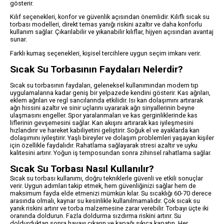
gösterir.
Kılıf seçenekleri, konfor ve güvenlik açısından önemlidir. Kılıflı sıcak su
torbası modelleri, direkt temas yanığı riskini azaltır ve daha konforlu
kullanım sağlar. Çıkarılabilir ve yıkanabilir kılıflar, hijyen açısından avantaj
sunar.
Farklı kumaş seçenekleri, kişisel tercihlere uygun seçim imkanı verir.
Sıcak Su Torbasının Faydaları Nelerdir?
Sıcak su torbasının faydaları, geleneksel kullanımından modern tıp
uygulamalarına kadar geniş bir yelpazede kendini gösterir. Kas ağrıları,
eklem ağrıları ve regl sancılarında etkilidir. Isı kan dolaşımını artırarak
ağrı hissini azaltır ve sinir uçlarını uyararak ağrı sinyallerinin beyne
ulaşmasını engeller. Spor yaralanmaları ve kas gerginliklerinde kas
liflerinin gevşemesini sağlar. Kan akışını artırarak kas iyileşmesini
hızlandırır ve hareket kabiliyetini geliştirir. Soğuk el ve ayaklarda kan
dolaşımını iyileştirir. Yaşlı bireyler ve dolaşım problemleri yaşayan kişiler
için özellikle faydalıdır. Rahatlama sağlayarak stresi azaltır ve uyku
kalitesini artırır. Yoğun iş temposundan sonra zihinsel rahatlama sağlar.
Sıcak Su Torbası Nasıl Kullanılır?
Sıcak su torbası kullanımı, doğru tekniklerle güvenli ve etkili sonuçlar
verir. Uygun adımları takip etmek, hem güvenliğinizi sağlar hem de
maksimum fayda elde etmenizi mümkün kılar. Su sıcaklığı 60-70 derece
arasında olmalı, kaynar su kesinlikle kullanılmamalıdır. Çok sıcak su
yanık riskini artırır ve torba malzemesine zarar verebilir. Torbayı üçte iki
oranında doldurun. Fazla doldurma sızdırma riskini artırır. Su
doldurduktan sonra havayı çıkarın ve kapağı sıkıca kapatın. Her