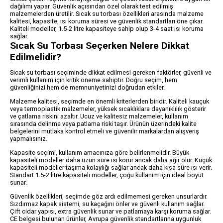
dağılımı yapar. Güvenlik açısından özel olarak test edilmiş
malzemelerden üretilir. Sıcak su torbası özellikleri arasında malzeme
kalitesi, kapasite, ısı koruma süresi ve güvenlik standartları öne çıkar.
Kaliteli modeller, 1.5-2 litre kapasiteye sahip olup 3-4 saat ısı koruma
sağlar.
Sıcak Su Torbası Seçerken Nelere Dikkat
Edilmelidir?
Sıcak su torbası seçiminde dikkat edilmesi gereken faktörler, güvenli ve
verimli kullanım için kritik öneme sahiptir. Doğru seçim, hem
güvenliğinizi hem de memnuniyetinizi doğrudan etkiler.
Malzeme kalitesi, seçimde en önemli kriterlerden biridir. Kaliteli kauçuk
veya termoplastik malzemeler, yüksek sıcaklıklara dayanıklılık gösterir
ve çatlama riskini azaltır. Ucuz ve kalitesiz malzemeler, kullanım
sırasında delinme veya patlama riski taşır. Ürünün üzerindeki kalite
belgelerini mutlaka kontrol etmeli ve güvenilir markalardan alışveriş
yapmalısınız.
Kapasite seçimi, kullanım amacınıza göre belirlenmelidir. Büyük
kapasiteli modeller daha uzun süre ısı korur ancak daha ağır olur. Küçük
kapasiteli modeller taşıma kolaylığı sağlar ancak daha kısa süre ısı verir.
Standart 1.5-2 litre kapasiteli modeller, çoğu kullanım için ideal boyut
sunar.
Güvenlik özellikleri, seçimde göz ardı edilmemesi gereken unsurlardır.
Sızdırmaz kapak sistemi, su kaçağını önler ve güvenli kullanım sağlar.
Çift cidar yapısı, extra güvenlik sunar ve patlamaya karşı koruma sağlar.
CE belgesi bulunan ürünler, Avrupa güvenlik standartlarına uygunluk