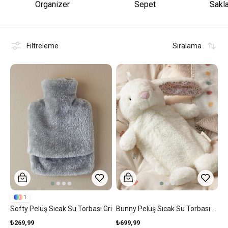
Organizer
Sepet
Sakl
Filtreleme
Sıralama
1
Softy Pelüş Sıcak Su Torbası Gri
Bunny Pelüş Sıcak Su Torbası Ekru
₺269,99
₺699,99