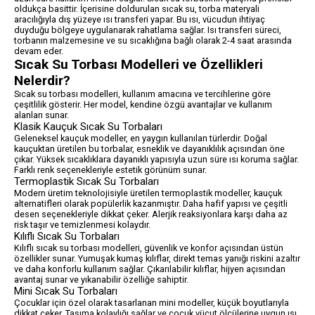
oldukça basittir. İçerisine doldurulan sıcak su, torba materyali
aracılığıyla dış yüzeye ısı transferi yapar. Bu ısı, vücudun ihtiyaç
duyduğu bölgeye uygulanarak rahatlama sağlar. Isı transferi süreci,
torbanın malzemesine ve su sıcaklığına bağlı olarak 2-4 saat arasında
devam eder.
Sıcak Su Torbası Modelleri ve Özellikleri
Nelerdir?
Sıcak su torbası modelleri, kullanım amacına ve tercihlerine göre
çeşitlilik gösterir. Her model, kendine özgü avantajlar ve kullanım
alanları sunar.
Klasik Kauçuk Sıcak Su Torbaları
Geleneksel kauçuk modeller, en yaygın kullanılan türlerdir. Doğal
kauçuktan üretilen bu torbalar, esneklik ve dayanıklılık açısından öne
çıkar. Yüksek sıcaklıklara dayanıklı yapısıyla uzun süre ısı koruma sağlar.
Farklı renk seçenekleriyle estetik görünüm sunar.
Termoplastik Sıcak Su Torbaları
Modern üretim teknolojisiyle üretilen termoplastik modeller, kauçuk
alternatifleri olarak popülerlik kazanmıştır. Daha hafif yapısı ve çeşitli
desen seçenekleriyle dikkat çeker. Alerjik reaksiyonlara karşı daha az
risk taşır ve temizlenmesi kolaydır.
Kılıflı Sıcak Su Torbaları
Kılıflı sıcak su torbası modelleri, güvenlik ve konfor açısından üstün
özellikler sunar. Yumuşak kumaş kılıflar, direkt temas yanığı riskini azaltır
ve daha konforlu kullanım sağlar. Çıkarılabilir kılıflar, hijyen açısından
avantaj sunar ve yıkanabilir özelliğe sahiptir.
Mini Sıcak Su Torbaları
Çocuklar için özel olarak tasarlanan mini modeller, küçük boyutlarıyla
dikkat çeker. Taşıma kolaylığı sağlar ve çocuk vücut ölçülerine uygun ısı