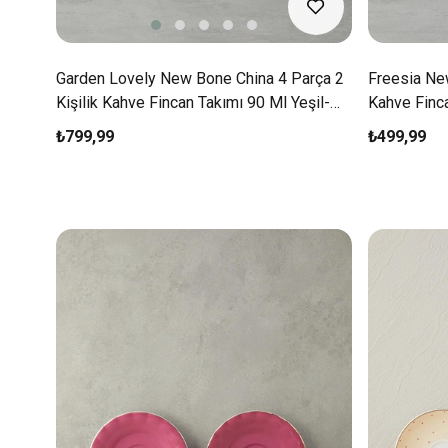
Garden Lovely New Bone China 4 Parça 2
Freesia New
Kişilik Kahve Fincan Takımı 90 Ml Yeşil-
Kahve Finc
Beyaz
₺799,99
₺499,99