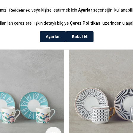
Lacivert
₺499,99