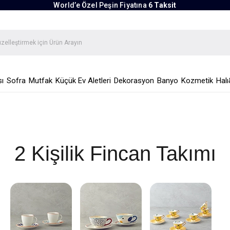
World’e Özel Peşin Fiyatına
6 Taksit
ı
Sofra
Mutfak
Küçük Ev Aletleri
Dekorasyon
Banyo
Kozmetik
Halı
2 Kişilik Fincan Takımı