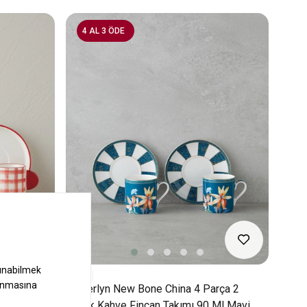
4 AL 3 ÖDE
2
 Kişilik
Emberlyn New Bone China 4 Parça 2
ızı -
Kişilik Kahve Fincan Takımı 90 Ml Mavi