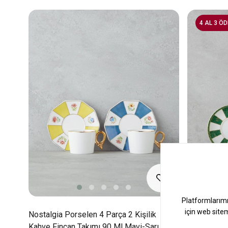
4 AL 3 ÖD
2
Nostalgia Porselen 4 Parça 2 Kişilik
Emberlyn N
Kahve Fincan Takımı 90 Ml Mavi-Sarı
Kişilik Kah