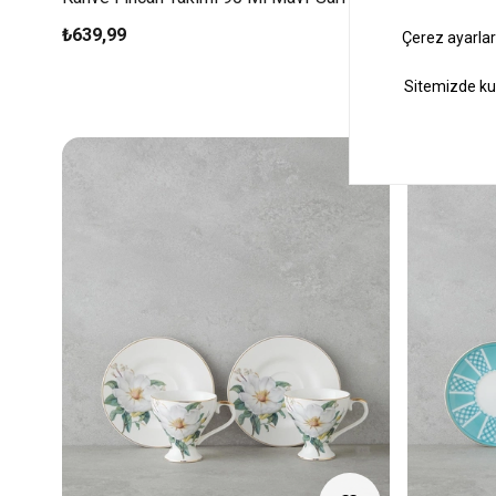
₺639,99
₺449,99