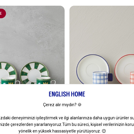
E
ew Bone China 4 Parça 2
Check & Sip Porselen 4 Parça 2
ve Fincan Takımı 90 Ml Yeşil
Kahve Fincan Takımı 90 Ml Kırm