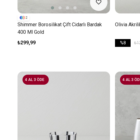
2
Shimmer Borosilikat Çift Cidarlı Bardak
Olivia Akri
400 Ml Gold
₺299,99
%8
₺1
4 AL 3 ÖDE
4 AL 3 ÖD