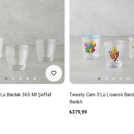
'lü Bardak 365 Ml Şeffaf
Tweety Cam 3'lü Lisanslı Bar
Renkli
₺379,99