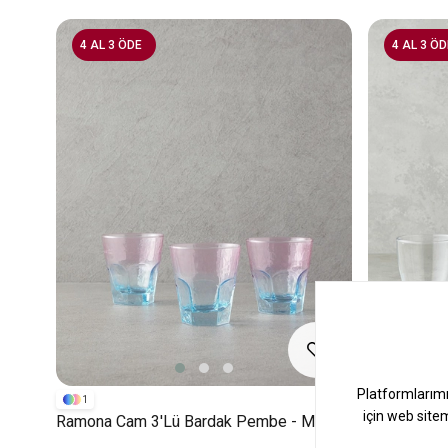
4 AL 3 ÖDE
4 AL 3 ÖD
1
Ramona Cam 3'lü Bardak Pembe - Mavi
Flux Cam 3