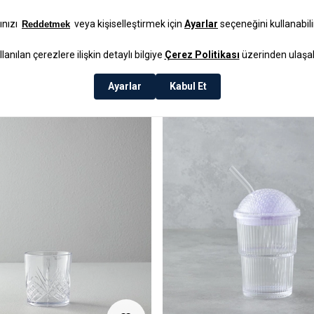
₺299,99
E
4 AL 3 ÖDE