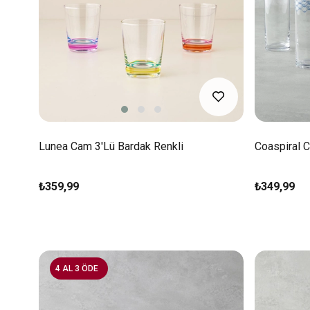
Lunea Cam 3'lü Bardak Renkli
Coaspiral C
₺359,99
₺349,99
4 AL 3 ÖDE