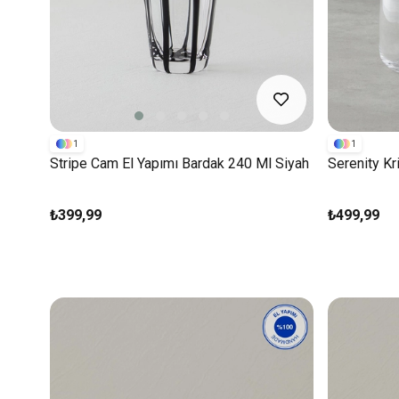
1
1
Stripe Cam El Yapımı Bardak 240 Ml Siyah
Serenity Kri
₺399,99
₺499,99