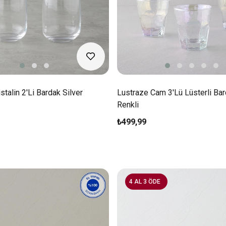
stalin 2'li Bardak Silver
Lustraze Cam 3'lü Lüsterli Ba
Renkli
₺499,99
4 AL 3 ÖDE