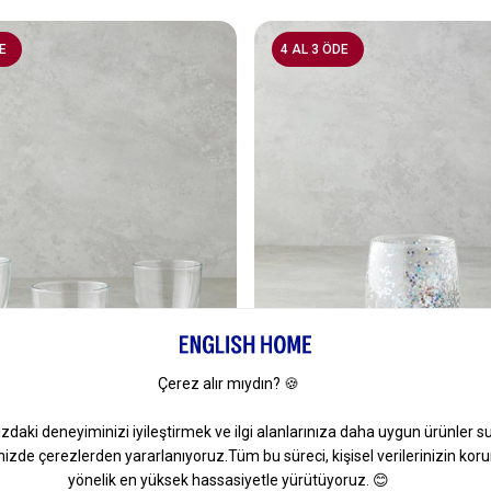
E
4 AL 3 ÖDE
2
'lü Bardak 285 Ml Şeffaf
Shimmer Borosilikat Çift Cidarl
400 Ml Silver