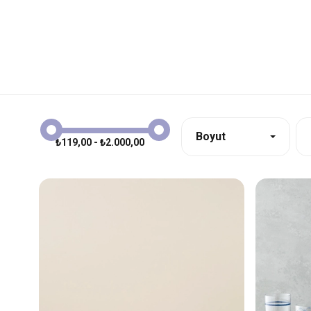
Boyut
₺119,00 - ₺2.000,00