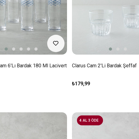
am 6'lı Bardak 180 Ml Lacivert
Clarus Cam 2'li Bardak Şeffaf
₺179,99
4 AL 3 ÖDE