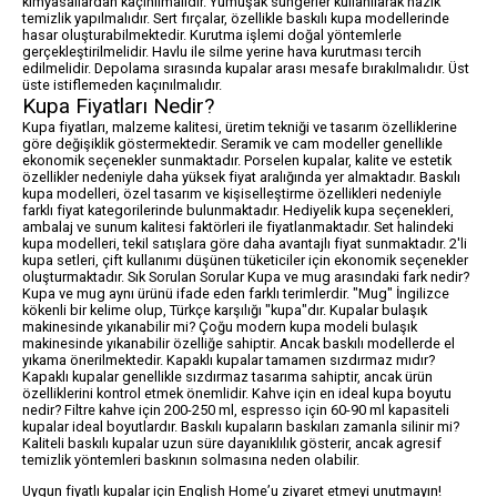
kimyasallardan kaçınılmalıdır. Yumuşak süngerler kullanılarak nazik
temizlik yapılmalıdır. Sert fırçalar, özellikle baskılı kupa modellerinde
hasar oluşturabilmektedir. Kurutma işlemi doğal yöntemlerle
gerçekleştirilmelidir. Havlu ile silme yerine hava kurutması tercih
edilmelidir. Depolama sırasında kupalar arası mesafe bırakılmalıdır. Üst
üste istiflemeden kaçınılmalıdır.
Kupa Fiyatları Nedir?
Kupa fiyatları, malzeme kalitesi, üretim tekniği ve tasarım özelliklerine
göre değişiklik göstermektedir. Seramik ve cam modeller genellikle
ekonomik seçenekler sunmaktadır. Porselen kupalar, kalite ve estetik
özellikler nedeniyle daha yüksek fiyat aralığında yer almaktadır. Baskılı
kupa modelleri, özel tasarım ve kişiselleştirme özellikleri nedeniyle
farklı fiyat kategorilerinde bulunmaktadır. Hediyelik kupa seçenekleri,
ambalaj ve sunum kalitesi faktörleri ile fiyatlanmaktadır. Set halindeki
kupa modelleri, tekil satışlara göre daha avantajlı fiyat sunmaktadır. 2'li
kupa setleri, çift kullanımı düşünen tüketiciler için ekonomik seçenekler
oluşturmaktadır. Sık Sorulan Sorular Kupa ve mug arasındaki fark nedir?
Kupa ve mug aynı ürünü ifade eden farklı terimlerdir. "Mug" İngilizce
kökenli bir kelime olup, Türkçe karşılığı "kupa"dır. Kupalar bulaşık
makinesinde yıkanabilir mi? Çoğu modern kupa modeli bulaşık
makinesinde yıkanabilir özelliğe sahiptir. Ancak baskılı modellerde el
yıkama önerilmektedir. Kapaklı kupalar tamamen sızdırmaz mıdır?
Kapaklı kupalar genellikle sızdırmaz tasarıma sahiptir, ancak ürün
özelliklerini kontrol etmek önemlidir. Kahve için en ideal kupa boyutu
nedir? Filtre kahve için 200-250 ml, espresso için 60-90 ml kapasiteli
kupalar ideal boyutlardır. Baskılı kupaların baskıları zamanla silinir mi?
Kaliteli baskılı kupalar uzun süre dayanıklılık gösterir, ancak agresif
temizlik yöntemleri baskının solmasına neden olabilir.
Uygun fiyatlı kupalar için English Home’u ziyaret etmeyi unutmayın!