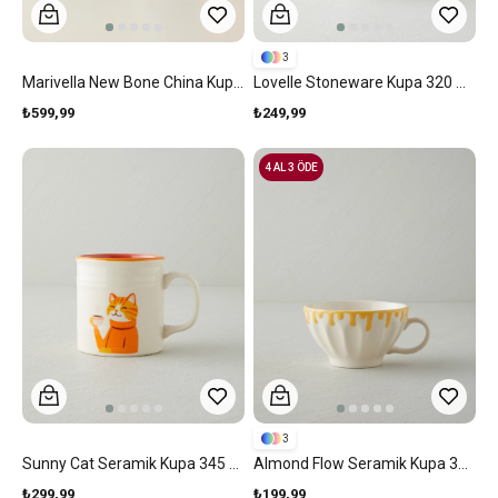
3
Marivella New Bone China Kupa 460 Ml Mavi
Lovelle Stoneware Kupa 320 Ml Pembe
₺599,99
₺249,99
4 AL 3 ÖDE
3
Sunny Cat Seramik Kupa 345 Ml Renkli
Almond Flow Seramik Kupa 390 Ml Sarı
₺299,99
₺199,99