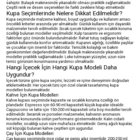
sahiptir. Bulaşık makinesinde yıkanabilir olması pratiklik sağlamaktadır.
Çeşitli renk ve desen seçenekleri ile farklı zevklere hitap etmektedir.
Kupa Seçimlerinde Nelere Dikkat Edilmelidir?
Kupa seçiminde malzeme kalitesi, boyut uygunluğu ve kullanım amacı
öncelikli kriterler arasında yer almaktadır. Günlük kullanım için dayanıklı
malzemeler tercih edilmelidir. Sıcak içecek tüketimi için sıcaklık koruma
özelliği bulunan modeller seçilmelidir. Kulp tasarımı ve ergonomi
faktörleri göz önünde bulundurulmalıdır. Rahat tutuş sağlayan kulplar,
günlük kullanımda konfor artırmaktadır. Kupanın ağırlığı, özellikle yaşlılar
ve çocuklar için önemli bir faktördür. Temizlik kolaylığı ve bakım
gereksinimleri değerlendirilmelidir. Bulaşık makinesinde yıkanabilir
modeller pratiklik sağlamaktadır. Leke tutmayan yüzeyler, uzun süre
temiz görünüm korunmasına yardımcı olmaktadır.
Hangi İçecek İçin Hangi Kupa Modeli Daha
Uygundur?
İçecek türüne göre kupa seçimi, lezzeti ve içme deneyimini doğrudan
etkilemektedir. Her içecek türü için özel olarak tasarlanmış kupa
modelleri bulunmaktadır.
Kahve İçin Kupa Modelleri
Kahve kupası seçiminde kapasite ve sıcaklık koruma özelliği ön
plandadır. Espresso için 60-90 ml kapasiteli küçük kupalar idealdir.
Cappuccino ve latte için 150-200 ml kapasiteli orta boy modeller tercih
edilmelidir. Seramik ve porselen malzemeler, kahvenin aromasını
koruma konusunda üstün performans göstermektedir. Kalın cidarlı
modeller, sıcaklığı uzun süre muhafaza etmektedir. Geniş ağızlı kupalar,
süt köpüğü bulunan kahve çeşitleri için uygundur.
Çay İçin Kupa Modelleri
Çay kupası seçiminde ince cidar ve geniş ağız önemlidir. 200-250 ml