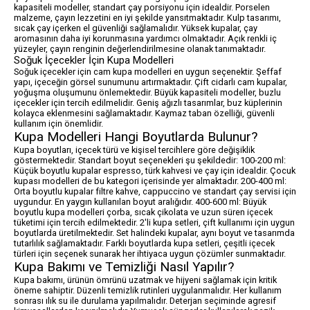
kapasiteli modeller, standart çay porsiyonu için idealdir. Porselen
malzeme, çayın lezzetini en iyi şekilde yansıtmaktadır. Kulp tasarımı,
sıcak çay içerken el güvenliği sağlamalıdır. Yüksek kupalar, çay
aromasının daha iyi korunmasına yardımcı olmaktadır. Açık renkli iç
yüzeyler, çayın renginin değerlendirilmesine olanak tanımaktadır.
Soğuk İçecekler İçin Kupa Modelleri
Soğuk içecekler için cam kupa modelleri en uygun seçenektir. Şeffaf
yapı, içeceğin görsel sunumunu artırmaktadır. Çift cidarlı cam kupalar,
yoğuşma oluşumunu önlemektedir. Büyük kapasiteli modeller, buzlu
içecekler için tercih edilmelidir. Geniş ağızlı tasarımlar, buz küplerinin
kolayca eklenmesini sağlamaktadır. Kaymaz taban özelliği, güvenli
kullanım için önemlidir.
Kupa Modelleri Hangi Boyutlarda Bulunur?
Kupa boyutları, içecek türü ve kişisel tercihlere göre değişiklik
göstermektedir. Standart boyut seçenekleri şu şekildedir: 100-200 ml:
Küçük boyutlu kupalar espresso, türk kahvesi ve çay için idealdir. Çocuk
kupası modelleri de bu kategori içerisinde yer almaktadır. 200-400 ml:
Orta boyutlu kupalar filtre kahve, cappuccino ve standart çay servisi için
uygundur. En yaygın kullanılan boyut aralığıdır. 400-600 ml: Büyük
boyutlu kupa modelleri çorba, sıcak çikolata ve uzun süren içecek
tüketimi için tercih edilmektedir. 2'li kupa setleri, çift kullanımı için uygun
boyutlarda üretilmektedir. Set halindeki kupalar, aynı boyut ve tasarımda
tutarlılık sağlamaktadır. Farklı boyutlarda kupa setleri, çeşitli içecek
türleri için seçenek sunarak her ihtiyaca uygun çözümler sunmaktadır.
Kupa Bakımı ve Temizliği Nasıl Yapılır?
Kupa bakımı, ürünün ömrünü uzatmak ve hijyeni sağlamak için kritik
öneme sahiptir. Düzenli temizlik rutinleri uygulanmalıdır. Her kullanım
sonrası ılık su ile durulama yapılmalıdır. Deterjan seçiminde agresif