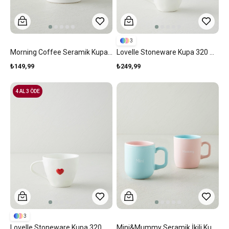
3
Morning Coffee Seramik Kupa 330 Ml Siyah - Beyaz
Lovelle Stoneware Kupa 320 Ml Turuncu
₺149,99
₺249,99
4 AL 3 ÖDE
3
Lovelle Stoneware Kupa 320 Ml Kırmızı
Mini&Mummy Seramik İkili Kupa 150-230 Ml Mavi - Pembe