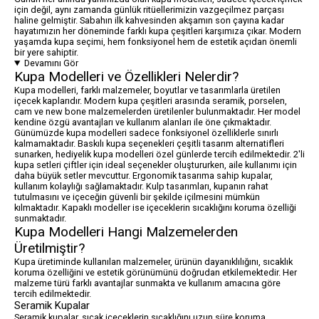
için değil, aynı zamanda günlük ritüellerimizin vazgeçilmez parçası
haline gelmiştir. Sabahın ilk kahvesinden akşamın son çayına kadar
hayatımızın her döneminde farklı kupa çeşitleri karşımıza çıkar. Modern
yaşamda kupa seçimi, hem fonksiyonel hem de estetik açıdan önemli
bir yere sahiptir.
Devamını Gör
Kupa Modelleri ve Özellikleri Nelerdir?
Kupa modelleri, farklı malzemeler, boyutlar ve tasarımlarla üretilen
içecek kaplarıdır. Modern kupa çeşitleri arasında seramik, porselen,
cam ve new bone malzemelerden üretilenler bulunmaktadır. Her model
kendine özgü avantajları ve kullanım alanları ile öne çıkmaktadır.
Günümüzde kupa modelleri sadece fonksiyonel özelliklerle sınırlı
kalmamaktadır. Baskılı kupa seçenekleri çeşitli tasarım alternatifleri
sunarken, hediyelik kupa modelleri özel günlerde tercih edilmektedir. 2'li
kupa setleri çiftler için ideal seçenekler oluştururken, aile kullanımı için
daha büyük setler mevcuttur. Ergonomik tasarıma sahip kupalar,
kullanım kolaylığı sağlamaktadır. Kulp tasarımları, kupanın rahat
tutulmasını ve içeceğin güvenli bir şekilde içilmesini mümkün
kılmaktadır. Kapaklı modeller ise içeceklerin sıcaklığını koruma özelliği
sunmaktadır.
Kupa Modelleri Hangi Malzemelerden
Üretilmiştir?
Kupa üretiminde kullanılan malzemeler, ürünün dayanıklılığını, sıcaklık
koruma özelliğini ve estetik görünümünü doğrudan etkilemektedir. Her
malzeme türü farklı avantajlar sunmakta ve kullanım amacına göre
tercih edilmektedir.
Seramik Kupalar
Seramik kupalar, sıcak içeceklerin sıcaklığını uzun süre koruma