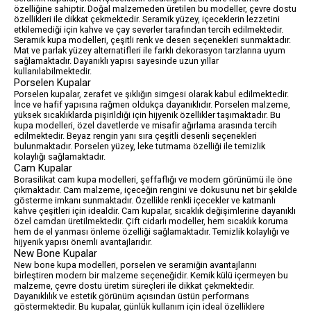
özelliğine sahiptir. Doğal malzemeden üretilen bu modeller, çevre dostu
özellikleri ile dikkat çekmektedir. Seramik yüzey, içeceklerin lezzetini
etkilemediği için kahve ve çay severler tarafından tercih edilmektedir.
Seramik kupa modelleri, çeşitli renk ve desen seçenekleri sunmaktadır.
Mat ve parlak yüzey alternatifleri ile farklı dekorasyon tarzlarına uyum
sağlamaktadır. Dayanıklı yapısı sayesinde uzun yıllar
kullanılabilmektedir.
Porselen Kupalar
Porselen kupalar, zerafet ve şıklığın simgesi olarak kabul edilmektedir.
İnce ve hafif yapısına rağmen oldukça dayanıklıdır. Porselen malzeme,
yüksek sıcaklıklarda pişirildiği için hijyenik özellikler taşımaktadır. Bu
kupa modelleri, özel davetlerde ve misafir ağırlama arasında tercih
edilmektedir. Beyaz rengin yanı sıra çeşitli desenli seçenekleri
bulunmaktadır. Porselen yüzey, leke tutmama özelliği ile temizlik
kolaylığı sağlamaktadır.
Cam Kupalar
Borasilikat cam kupa modelleri, şeffaflığı ve modern görünümü ile öne
çıkmaktadır. Cam malzeme, içeceğin rengini ve dokusunu net bir şekilde
gösterme imkanı sunmaktadır. Özellikle renkli içecekler ve katmanlı
kahve çeşitleri için idealdir. Cam kupalar, sıcaklık değişimlerine dayanıklı
özel camdan üretilmektedir. Çift cidarlı modeller, hem sıcaklık koruma
hem de el yanması önleme özelliği sağlamaktadır. Temizlik kolaylığı ve
hijyenik yapısı önemli avantajlarıdır.
New Bone Kupalar
New bone kupa modelleri, porselen ve seramiğin avantajlarını
birleştiren modern bir malzeme seçeneğidir. Kemik külü içermeyen bu
malzeme, çevre dostu üretim süreçleri ile dikkat çekmektedir.
Dayanıklılık ve estetik görünüm açısından üstün performans
göstermektedir. Bu kupalar, günlük kullanım için ideal özelliklere