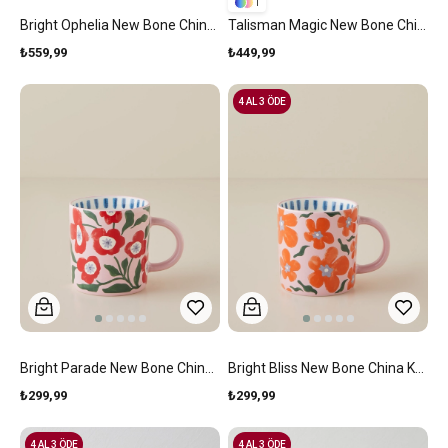
1
Bright Ophelia New Bone China Kupa 460 Ml Renkli
Talisman Magic New Bone China Kupa 460 Ml Pembe
₺559,99
₺449,99
4 AL 3 ÖDE
Bright Parade New Bone China Kupa 370 Ml Renkli
Bright Bliss New Bone China Kupa 370 Ml Renkli
₺299,99
₺299,99
4 AL 3 ÖDE
4 AL 3 ÖDE