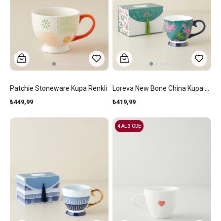
Patchie Stoneware Kupa Renkli
Loreva New Bone China Kupa 460 Ml Yeşil-Pembe
₺449,99
₺419,99
4 AL 3 ÖDE