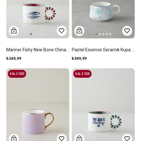
Mariner Fishy New Bone China Kupa 260 Ml Mavi - Kırmızı -Yeşil
Pastel Essence Seramik Kupa 260 Ml Mavi-Yeşil-Lila
₺249,99
₺349,99
4 AL 3 ÖDE
4 AL 3 ÖDE