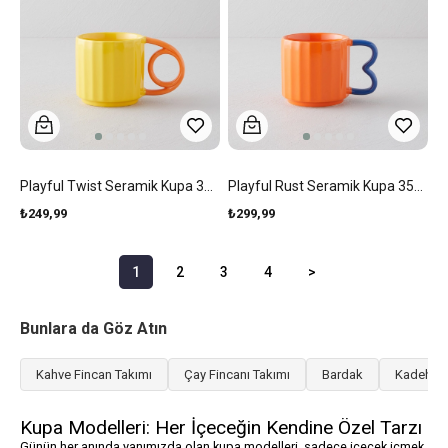
Playful Twist Seramik Kupa 350 Ml Sarı-Turuncu
Playful Rust Seramik Kupa 350 Ml Turuncu-Mavi
₺249,99
₺299,99
1
2
3
4
>
Bunlara da Göz Atın
Kahve Fincan Takımı
Çay Fincanı Takımı
Bardak
Kadeh
Kupa Modelleri: Her İçeceğin Kendine Özel Tarzı
Günün her anında yanımızda olan kupa modelleri, sadece içecek içmek