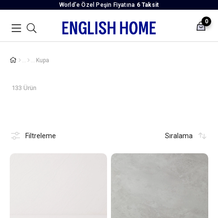
World’e Özel Peşin Fiyatına
6 Taksit
0
Kupa
133 Ürün
Filtreleme
Sıralama