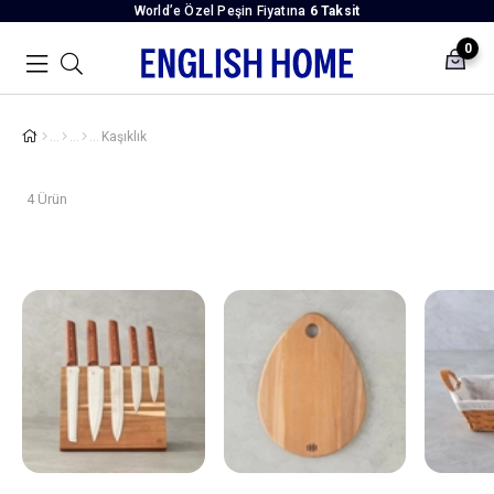
World’e Özel Peşin Fiyatına
6 Taksit
0
Kaşıklık
4 Ürün