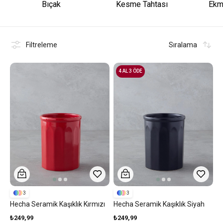
Bıçak
Kesme Tahtası
Ekm
Filtreleme
Sıralama
4 AL 3 ÖDE
3
3
Hecha Seramik Kaşıklık Kırmızı
Hecha Seramik Kaşıklık Siyah
₺249,99
₺249,99