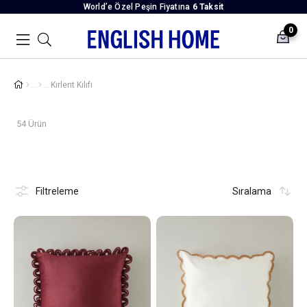
World’e Özel Peşin Fiyatına
6 Taksit
0
Kırlent Kılıfı
54 Ürün
Filtreleme
Sıralama