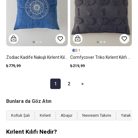
1
Zodiac Kadife Nakışlı Kırlent Kılıfı 45x45 Cm Lacivert
Comfycover Triko Kırlent Kılıfı Antrasit
₺779,99
₺219,99
1
2
>
Bunlara da Göz Atın
Koltuk Şalı
Kırlent
Abajur
Nevresim Takımı
Yatak Ört
Kırlent Kılıfı Nedir?