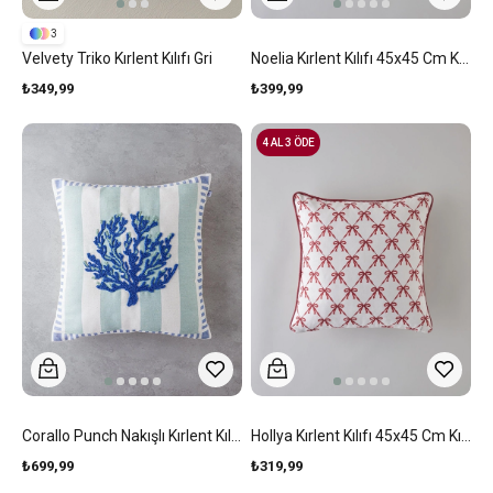
3
Velvety Triko Kırlent Kılıfı Gri
Noelia Kırlent Kılıfı 45x45 Cm Kırmızı
₺349,99
₺399,99
4 AL 3 ÖDE
Corallo Punch Nakışlı Kırlent Kılıfı 45x45 Cm Mavi - Yeşil
Hollya Kırlent Kılıfı 45x45 Cm Kırmızı
₺699,99
₺319,99