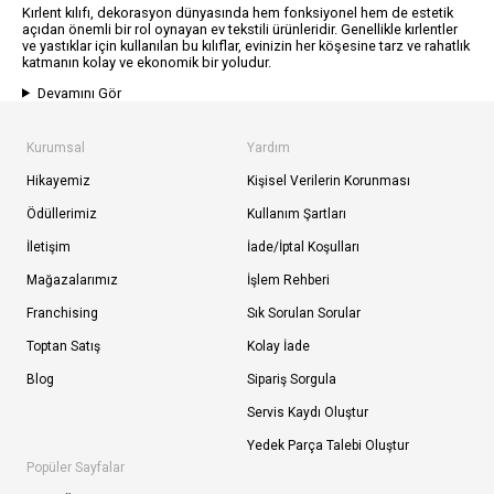
Kırlent kılıfı, dekorasyon dünyasında hem fonksiyonel hem de estetik
açıdan önemli bir rol oynayan ev tekstili ürünleridir. Genellikle kırlentler
ve yastıklar için kullanılan bu kılıflar, evinizin her köşesine tarz ve rahatlık
katmanın kolay ve ekonomik bir yoludur.
Devamını Gör
Kurumsal
Yardım
Hikayemiz
Kişisel Verilerin Korunması
Ödüllerimiz
Kullanım Şartları
İletişim
İade/İptal Koşulları
Mağazalarımız
İşlem Rehberi
Franchising
Sık Sorulan Sorular
Toptan Satış
Kolay İade
Blog
Sipariş Sorgula
Servis Kaydı Oluştur
Yedek Parça Talebi Oluştur
Popüler Sayfalar