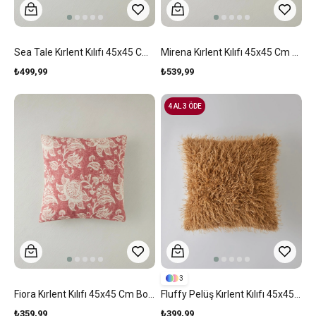
Sea Tale Kırlent Kılıfı 45x45 Cm Mavi-Bej
Mirena Kırlent Kılıfı 45x45 Cm Siyah - Beyaz
₺499,99
₺539,99
4 AL 3 ÖDE
3
Fiora Kırlent Kılıfı 45x45 Cm Bordo
Fluffy Pelüş Kırlent Kılıfı 45x45 Cm Açık Kahverengi
₺359,99
₺399,99