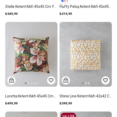
3
Stelle Kırlent Kılıfı 45x45 Cm Yeşil
Fluffy Pelüş Kırlent Kılıfı 45x45 Cm Vişne
₺349,99
₺319,99
Loretta Kırlent Kılıfı 45x45 Cm Multicolor
Shine Line Kırlent Kılıfı 42x42 Cm Hardal
₺499,99
₺399,99
4 AL 3 ÖDE