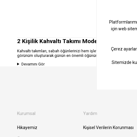
2 Kişilik Kahvaltı Takımı Modelleri Nelerdir?
Kahvaltı takımları, sabah öğünlerinizi hem işlevsel hem de estetik aç
görünüm oluşturarak günün en önemli öğününe keyif katar. 2 kişilik kahv
Devamını Gör
Kurumsal
Yardım
Hikayemiz
Kişisel Verilerin Korunması