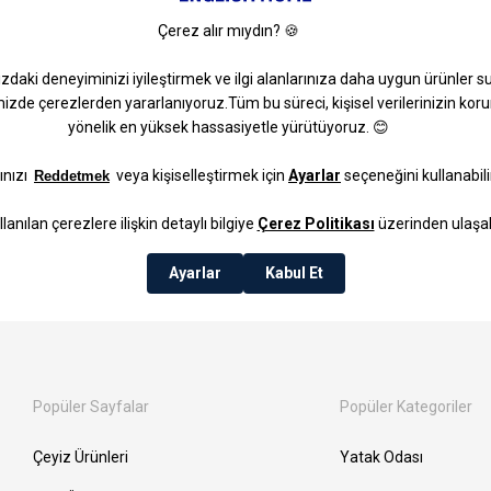
4 Kişilik Kahvaltı
6 Kişilik Kahvaltı
Takımı
Takımı
ıdan zenginleştiren
mutfak gereçleridir
. Kahvaltı masalarınızda lezzetleri düzenl
altı takımları, küçük ve samimi sofralar için ideal bir seçimdir. İçerdikleri parç
Popüler Sayfalar
Popüler Kategoriler
Çeyiz Ürünleri
Yatak Odası