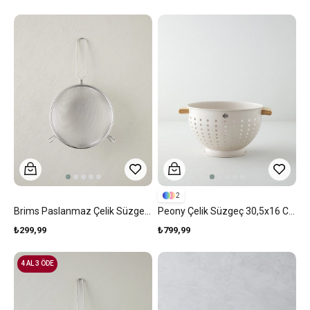
2
Brims Paslanmaz Çelik Süzgeç 18,5 Cm Gri
Peony Çelik Süzgeç 30,5x16 Cm Krem
₺299,99
₺799,99
4 AL 3 ÖDE