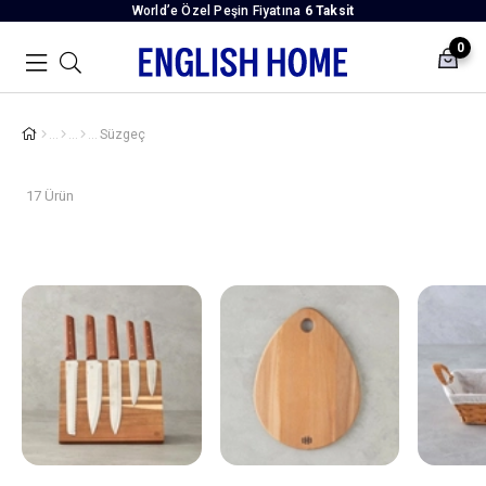
World’e Özel Peşin Fiyatına
6 Taksit
0
Süzgeç
17 Ürün