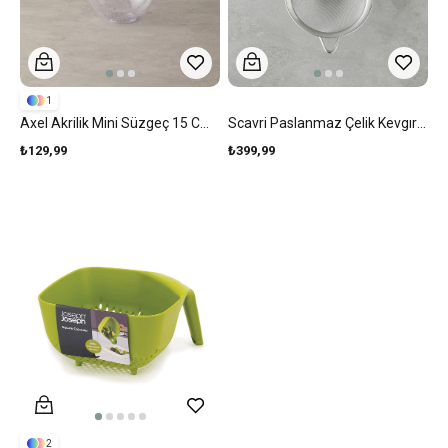
1
Axel Akrilik Mini Süzgeç 15 Cm Şeffaf
Scavri Paslanmaz Çelik Kevgır 16 Cm Gri
₺129,99
₺399,99
2