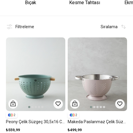
Bıçak
Kesme Tahtası
Ekm
Filtreleme
Sıralama
2
2
Peony Çelik Süzgeç 30,5x16 Cm Yeşil
Makeda Paslanmaz Çelik Süzgeç 22 Cm Açık Pembe
₺559,99
₺499,99