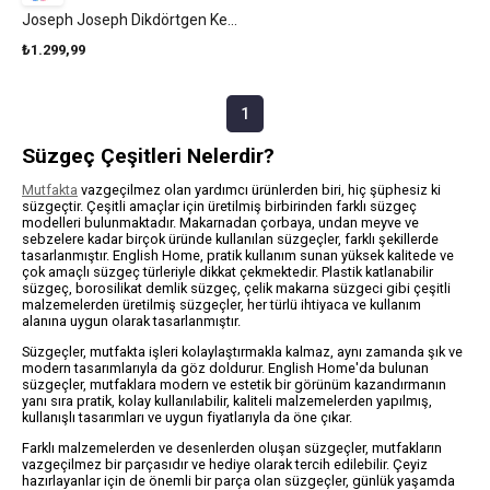
Joseph Joseph Dikdörtgen Kevgir Yeşil
₺1.299,99
1
Süzgeç Çeşitleri Nelerdir?
Mutfakta
vazgeçilmez olan yardımcı ürünlerden biri, hiç şüphesiz ki
süzgeçtir. Çeşitli amaçlar için üretilmiş birbirinden farklı süzgeç
modelleri bulunmaktadır. Makarnadan çorbaya, undan meyve ve
sebzelere kadar birçok üründe kullanılan süzgeçler, farklı şekillerde
tasarlanmıştır. English Home, pratik kullanım sunan yüksek kalitede ve
çok amaçlı süzgeç türleriyle dikkat çekmektedir. Plastik katlanabilir
süzgeç, borosilikat demlik süzgeç, çelik makarna süzgeci gibi çeşitli
malzemelerden üretilmiş süzgeçler, her türlü ihtiyaca ve kullanım
alanına uygun olarak tasarlanmıştır.
Süzgeçler, mutfakta işleri kolaylaştırmakla kalmaz, aynı zamanda şık ve
modern tasarımlarıyla da göz doldurur. English Home'da bulunan
süzgeçler, mutfaklara modern ve estetik bir görünüm kazandırmanın
yanı sıra pratik, kolay kullanılabilir, kaliteli malzemelerden yapılmış,
kullanışlı tasarımları ve uygun fiyatlarıyla da öne çıkar.
Farklı malzemelerden ve desenlerden oluşan süzgeçler, mutfakların
vazgeçilmez bir parçasıdır ve hediye olarak tercih edilebilir. Çeyiz
hazırlayanlar için de önemli bir parça olan süzgeçler, günlük yaşamda