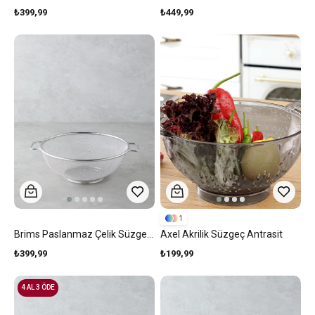
₺399,99
₺449,99
1
Brims Paslanmaz Çelik Süzgeç 26 Cm Gri
Axel Akrilik Süzgeç Antrasit
₺399,99
₺199,99
4 AL 3 ÖDE