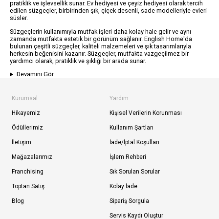
pratiklik ve işlevsellik sunar. Ev hediyesi ve çeyiz hediyesi olarak tercih
edilen süzgeçler, birbirinden şık, çiçek desenli, sade modelleriyle evleri
süsler.
Süzgeçlerin kullanımıyla mutfak işleri daha kolay hale gelir ve aynı
zamanda mutfakta estetik bir görünüm sağlanır. English Home'da
bulunan çeşitli süzgeçler, kaliteli malzemeleri ve şık tasarımlarıyla
herkesin beğenisini kazanır. Süzgeçler, mutfakta vazgeçilmez bir
yardımcı olarak, pratiklik ve şıklığı bir arada sunar.
Devamını Gör
Kurumsal
Yardım
Hikayemiz
Kişisel Verilerin Korunması
Ödüllerimiz
Kullanım Şartları
İletişim
İade/İptal Koşulları
Mağazalarımız
İşlem Rehberi
Franchising
Sık Sorulan Sorular
Toptan Satış
Kolay İade
Blog
Sipariş Sorgula
Servis Kaydı Oluştur