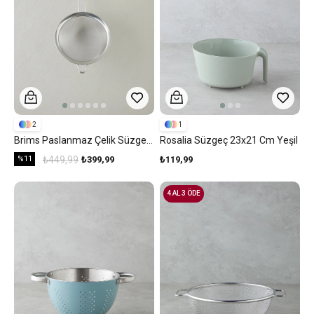
2
1
Brims Paslanmaz Çelik Süzgeç Gri
Rosalia Süzgeç 23x21 Cm Yeşil
%11
₺449,99
₺399,99
₺119,99
4 AL 3 ÖDE