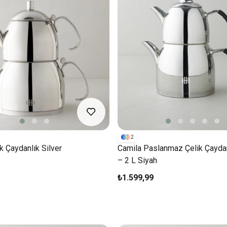
2
 Çaydanlık Silver
Camila Paslanmaz Çelik Çaydan
– 2 L Siyah
₺1.599,99