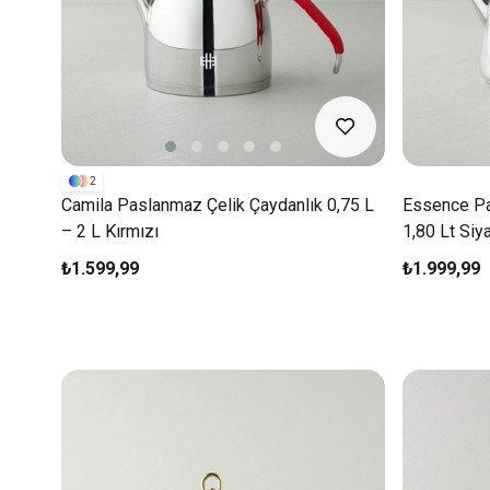
2
Camila Paslanmaz Çelik Çaydanlık 0,75 L
Essence Pa
– 2 L Kırmızı
1,80 Lt Siy
₺1.599,99
₺1.999,99