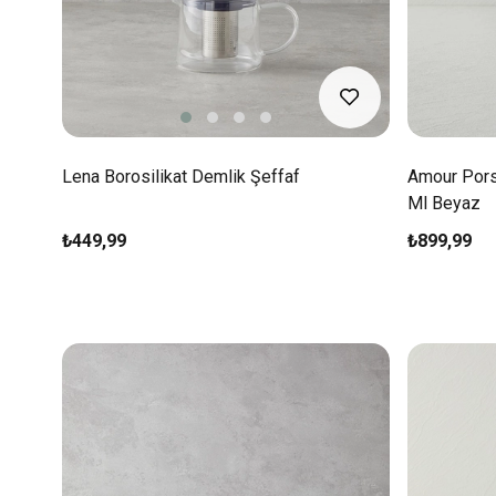
Lena Borosilikat Demlik Şeffaf
Amour Porse
Ml Beyaz
₺449,99
₺899,99