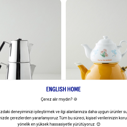
Çaydanlık 1L- 2L Siyah
Linea Porselen Emaye Çaydanlı
2,2 L Hardal