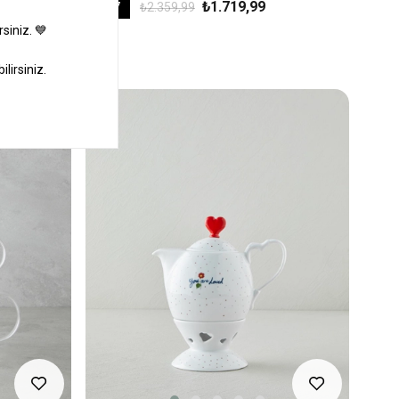
₺1.719,99
%27
₺2.359,99