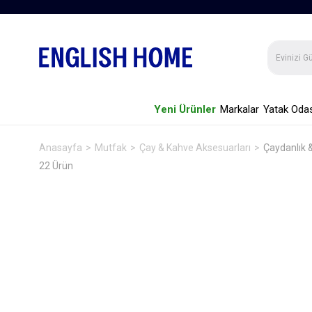
Yeni Ürünler
Markalar
Yatak Odas
Anasayfa
Mutfak
Çay & Kahve Aksesuarları
Çaydanlık 
22 Ürün