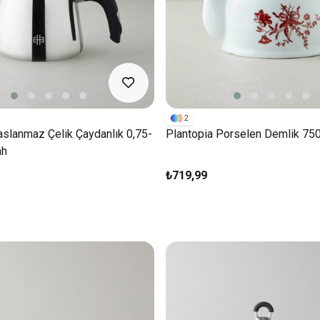
2
slanmaz Çelik Çaydanlık 0,75-
Plantopia Porselen Demlik 75
ah
₺719,99