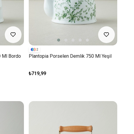
2
0 Ml Bordo
Plantopia Porselen Demlik 750 Ml Yeşil
₺719,99