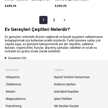
₺499,99
₺299,99
1
2
>
Ev Gereçleri Çeşitleri Nelerdir?
Ev gereçleri, evlerdeki düzeni sağlamak ve küçük eşyaların saklanmasını
kolaylaştırmak için kullanılan pratik ürünlerdir. Farklı işlevlere sahip çok
sayıda eşya, ev gereçleri kategorisinde yer alır. Sepetler, saklama
kutuları, organizerler, hurçlar, alışveriş çantaları, takılıklar ve sıcak su
torbaları bu gruba örnek olarak verilebilir.
Devamını Gör
Kurumsal
Yardım
Hikayemiz
Kişisel Verilerin Korunması
Ödüllerimiz
Kullanım Şartları
İletişim
İade/İptal Koşulları
Mağazalarımız
İşlem Rehberi
Franchising
Sık Sorulan Sorular