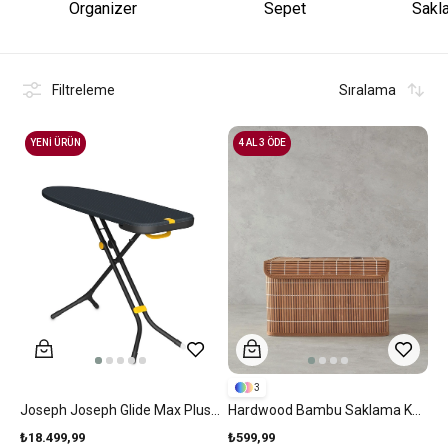
Organizer
Sepet
Sakl
Filtreleme
Sıralama
YENİ ÜRÜN
4 AL 3 ÖDE
3
Joseph Joseph Glide Max Plus Gelişmiş Yüzey Ütü Masası Mavi
Hardwood Bambu Saklama Kutusu Kahve
₺18.499,99
₺599,99