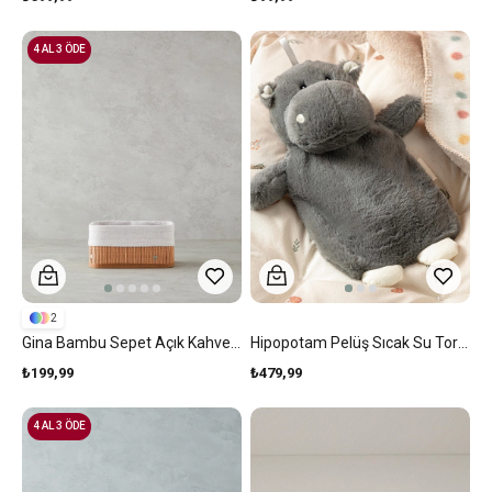
4 AL 3 ÖDE
2
Gina Bambu Sepet Açık Kahverengi
Hipopotam Pelüş Sıcak Su Torbası Gri
₺199,99
₺479,99
4 AL 3 ÖDE