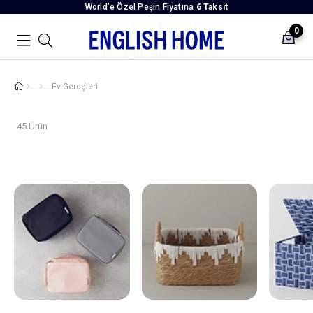
World’e Özel Peşin Fiyatına
6 Taksit
0
Ev Gereçleri
45 Ürün