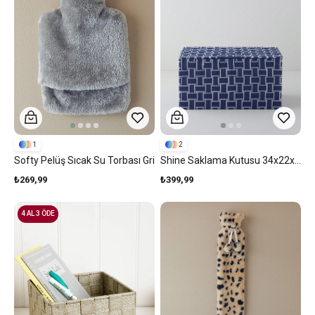
1
2
Softy Pelüş Sıcak Su Torbası Gri
Shine Saklama Kutusu 34x22x17 Lacivert
₺269,99
₺399,99
4 AL 3 ÖDE