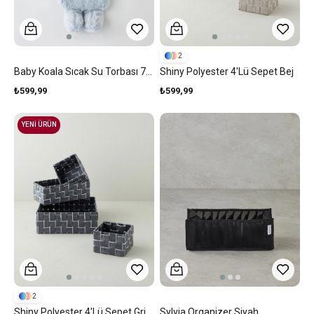
2
Baby Koala Sıcak Su Torbası 750 Ml Gri
Shiny Polyester 4'lü Sepet Bej
₺599,99
₺599,99
YENİ ÜRÜN
2
Shiny Polyester 4'lü Sepet Gri
Sylvia Organizer Siyah