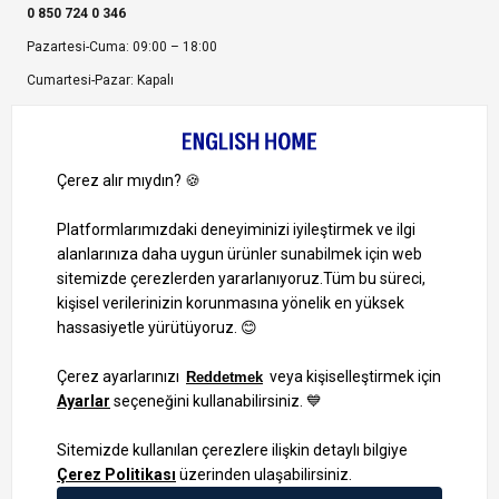
0 850 724 0 346
Pazartesi-Cuma: 09:00 – 18:00
Cumartesi-Pazar: Kapalı
Bize Ulaşın
Bizi Takip Edin
Ayrıcalıklardan yararlanmak için uygulamamızı indirin.
1000 TL ve Üzeri Alışverişlerinizde Kargo Bedava!
Bilgi Toplum Hizmetleri
KVKK Veri İşleme Politikamız