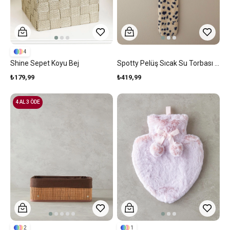
4
Shine Sepet Koyu Bej
Spotty Pelüş Sıcak Su Torbası Krem Siyah
₺179,99
₺419,99
4 AL 3 ÖDE
2
1