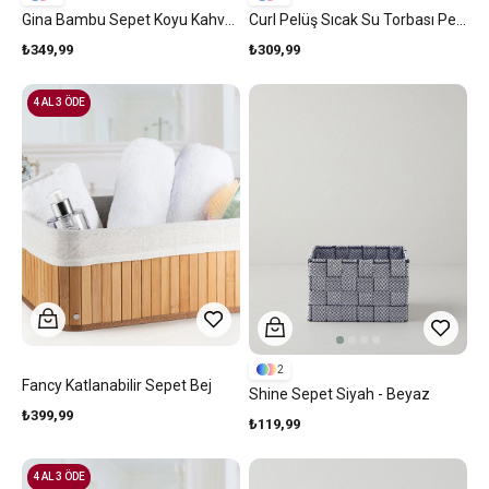
Gina Bambu Sepet Koyu Kahverengi
Curl Pelüş Sıcak Su Torbası Pembe
₺349,99
₺309,99
4 AL 3 ÖDE
2
Fancy Katlanabilir Sepet Bej
Shine Sepet Siyah - Beyaz
₺399,99
₺119,99
4 AL 3 ÖDE