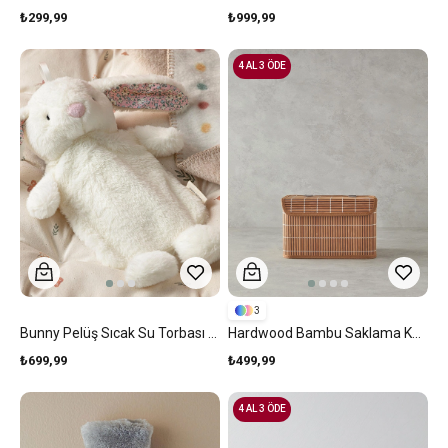
₺299,99
₺999,99
4 AL 3 ÖDE
3
Bunny Pelüş Sıcak Su Torbası Ekru
Hardwood Bambu Saklama Kutusu 28X20X18 Cm Kahve
₺699,99
₺499,99
4 AL 3 ÖDE