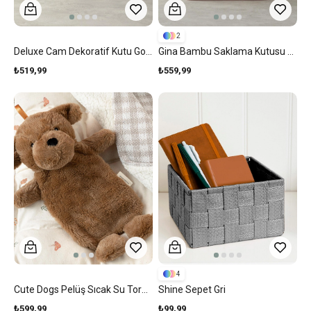
2
Deluxe Cam Dekoratif Kutu Gold
Gina Bambu Saklama Kutusu Kahve
₺519,99
₺559,99
4
Cute Dogs Pelüş Sıcak Su Torbası Kahverengi
Shine Sepet Gri
₺599,99
₺99,99