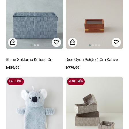
Shine Saklama Kutusu Gri
Dice Oyun 9x6,5x4 Cm Kahve
₺489,99
₺779,99
4 AL 3 ÖDE
YENİ ÜRÜN