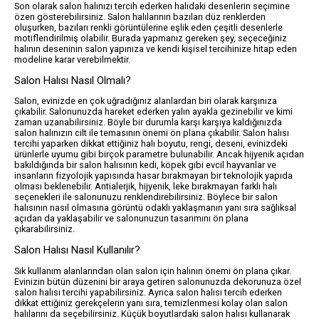
Son olarak salon halınızı tercih ederken halıdaki desenlerin seçimine
özen gösterebilirsiniz. Salon halılarının bazıları düz renklerden
oluşurken, bazıları renkli görüntülerine eşlik eden çeşitli desenlerle
motiflendirilmiş olabilir. Burada yapmanız gereken şey, seçeceğiniz
halının deseninin salon yapınıza ve kendi kişisel tercihinize hitap eden
modeline karar verebilmektir.
Salon Halısı Nasıl Olmalı?
Salon, evinizde en çok uğradığınız alanlardan biri olarak karşınıza
çıkabilir. Salonunuzda hareket ederken yalın ayakla gezinebilir ve kimi
zaman uzanabilirsiniz. Böyle bir durumla karşı karşıya kaldığınızda
salon halınızın cilt ile temasının önemi ön plana çıkabilir. Salon halısı
tercihi yaparken dikkat ettiğiniz halı boyutu, rengi, deseni, evinizdeki
ürünlerle uyumu gibi birçok parametre bulunabilir. Ancak hijyenik açıdan
bakıldığında bir salon halısının kedi, köpek gibi evcil hayvanlar ve
insanların fizyolojik yapısında hasar bırakmayan bir teknolojik yapıda
olması beklenebilir. Antialerjik, hijyenik, leke bırakmayan farklı halı
seçenekleri ile salonunuzu renklendirebilirsiniz. Böylece bir salon
halısının nasıl olmasına görüntü odaklı yaklaşmanın yanı sıra sağlıksal
açıdan da yaklaşabilir ve salonunuzun tasarımını ön plana
çıkarabilirsiniz.
Salon Halısı Nasıl Kullanılır?
Sık kullanım alanlarından olan salon için halının önemi ön plana çıkar.
Evinizin bütün düzenini bir araya getiren salonunuzda dekorunuza özel
salon halısı tercihi yapabilirsiniz. Ayrıca salon halısı tercih ederken
dikkat ettiğiniz gerekçelerin yanı sıra, temizlenmesi kolay olan salon
halılarını da seçebilirsiniz. Küçük boyutlardaki salon halısı kullanarak