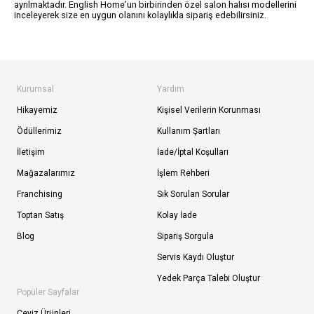
ayrılmaktadır. English Home’un birbirinden özel salon halısı modellerini
inceleyerek size en uygun olanını kolaylıkla sipariş edebilirsiniz.
Kurumsal
Yardım
Hikayemiz
Kişisel Verilerin Korunması
Ödüllerimiz
Kullanım Şartları
İletişim
İade/İptal Koşulları
Mağazalarımız
İşlem Rehberi
Franchising
Sık Sorulan Sorular
Toptan Satış
Kolay İade
Blog
Sipariş Sorgula
Servis Kaydı Oluştur
Yedek Parça Talebi Oluştur
Popüler Sayfalar
Çeyiz Ürünleri