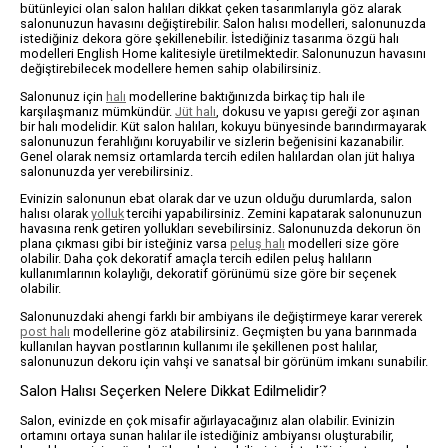
bütünleyici olan salon halıları dikkat çeken tasarımlarıyla göz alarak
salonunuzun havasını değiştirebilir. Salon halısı modelleri, salonunuzda
istediğiniz dekora göre şekillenebilir. İstediğiniz tasarıma özgü halı
modelleri English Home kalitesiyle üretilmektedir. Salonunuzun havasını
değiştirebilecek modellere hemen sahip olabilirsiniz.
Salonunuz için
halı
modellerine baktığınızda birkaç tip halı ile
karşılaşmanız mümkündür.
Jüt halı
, dokusu ve yapısı gereği zor aşınan
bir halı modelidir. Küt salon halıları, kokuyu bünyesinde barındırmayarak
salonunuzun ferahlığını koruyabilir ve sizlerin beğenisini kazanabilir.
Genel olarak nemsiz ortamlarda tercih edilen halılardan olan jüt halıya
salonunuzda yer verebilirsiniz.
Evinizin salonunun ebat olarak dar ve uzun olduğu durumlarda, salon
halısı olarak
yolluk
tercihi yapabilirsiniz. Zemini kapatarak salonunuzun
havasına renk getiren yollukları sevebilirsiniz. Salonunuzda dekorun ön
plana çıkması gibi bir isteğiniz varsa
peluş halı
modelleri size göre
olabilir. Daha çok dekoratif amaçla tercih edilen peluş halıların
kullanımlarının kolaylığı, dekoratif görünümü size göre bir seçenek
olabilir.
Salonunuzdaki ahengi farklı bir ambiyans ile değiştirmeye karar vererek
post halı
modellerine göz atabilirsiniz. Geçmişten bu yana barınmada
kullanılan hayvan postlarının kullanımı ile şekillenen post halılar,
salonunuzun dekoru için vahşi ve sanatsal bir görünüm imkanı sunabilir.
Salon Halısı Seçerken Nelere Dikkat Edilmelidir?
Salon, evinizde en çok misafir ağırlayacağınız alan olabilir. Evinizin
ortamını ortaya sunan halılar ile istediğiniz ambiyansı oluşturabilir,