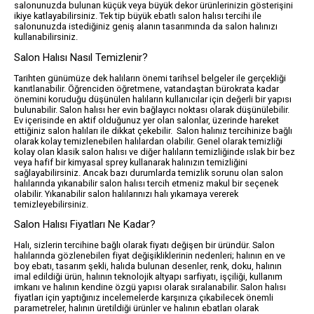
salonunuzda bulunan küçük veya büyük dekor ürünlerinizin gösterişini
ikiye katlayabilirsiniz. Tek tip büyük ebatlı salon halısı tercihi ile
salonunuzda istediğiniz geniş alanın tasarımında da salon halınızı
kullanabilirsiniz.
Salon Halısı Nasıl Temizlenir?
Tarihten günümüze dek halıların önemi tarihsel belgeler ile gerçekliği
kanıtlanabilir. Öğrenciden öğretmene, vatandaştan bürokrata kadar
önemini koruduğu düşünülen halıların kullanıcılar için değerli bir yapısı
bulunabilir. Salon halısı her evin bağlayıcı noktası olarak düşünülebilir.
Ev içerisinde en aktif olduğunuz yer olan salonlar, üzerinde hareket
ettiğiniz salon halıları ile dikkat çekebilir. Salon halınız tercihinize bağlı
olarak kolay temizlenebilen halılardan olabilir. Genel olarak temizliği
kolay olan klasik salon halısı ve diğer halıların temizliğinde ıslak bir bez
veya hafif bir kimyasal sprey kullanarak halınızın temizliğini
sağlayabilirsiniz. Ancak bazı durumlarda temizlik sorunu olan salon
halılarında yıkanabilir salon halısı tercih etmeniz makul bir seçenek
olabilir. Yıkanabilir salon halılarınızı halı yıkamaya vererek
temizleyebilirsiniz.
Salon Halısı Fiyatları Ne Kadar?
Halı, sizlerin tercihine bağlı olarak fiyatı değişen bir üründür. Salon
halılarında gözlenebilen fiyat değişikliklerinin nedenleri; halının en ve
boy ebatı, tasarım şekli, halıda bulunan desenler, renk, doku, halının
imal edildiği ürün, halının teknolojik altyapı sarfiyatı, işçiliği, kullanım
imkanı ve halının kendine özgü yapısı olarak sıralanabilir. Salon halısı
fiyatları için yaptığınız incelemelerde karşınıza çıkabilecek önemli
parametreler, halının üretildiği ürünler ve halının ebatları olarak