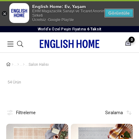
English Home: Ev, Yaşam
EHM Magazacilik Sanayi ve Ticaret Anonim
Görüntüle
Sirketi
Ücretsiz -Google Play'de
World’e Özel Peşin Fiyatına
6 Taksit
0
Salon Halısı
54 Ürün
Filtreleme
Sıralama