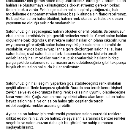
konuklarınız için görsel şölen oluşturabilirsiniz. İstediğiniz ortamı salon
halıları ile oluşturmaya kalkıştığınızda dikkat etmeniz gereken birkaç
önemli nokta vardır. Eviniz için salon halısı seçimi yaptığınızda, halı
modellerine dair parametreleri birkaç başlık altında sınıflandırabilirsiniz.
Bu başlıklar salon halısı ölçüleri, halının renk skalası ve halıdaki desen
yapısının ne olduğu şeklinde sıralanabilir.
Salonunuz için seçeceğiniz halının ölçüleri önemli olabilir. Salonunuzun
ebatları halı tercihinizin için gerekli neticeler verebilir. Genel salon halıları
ölçülerine bakıldığında 6 metrekare salon halıları ön plana çıkabilir. Kimi
ev yapısına göre büyük salon halısı veya küçük salon halısı tercihi de
yapılabilir. Ayrıca bazı ev yapılarına göre dikdörtgen salon halısı, kare
salon halısı, oval salon halısı farklı tasarımları seven kişilerin tercih
edilebileceği halı modelleri vardır. Küçük ebatlardaki halıların birkaç
parça şekilde salonunuzu sarmasını arzu edebileceğiniz gibi, tek parça
büyük ebatlı salon halısı da kullanabilirsiniz.
Salonunuz için halı seçimi yaparken göz atabileceğiniz renk skalaları
çeşitli alternatiflerle karşınıza çıkabilir. Burada ana tercih kendi kişisel
zevkinize ve ev dekorunuza hangi renk skalasının uyumlu olabileceğine
karar vermektir. Çoğu zaman modayı etkisi altına alan krem salon halısı,
beyaz salon halısı ve gri salon halısı gibi çeşitler de tercih
edebileceğiniz renkler arasına girebilir.
Ayrıca salon halınız için renk tercihi yaparken salonunuzdaki renklere
dikkat edebilirsiniz. Salon halınız ve eşyalarınız arasında benzer renkler
seçebilir ve salonunuzun daha şık bir görünüme sahip olmasını
sağlayabilirsiniz.