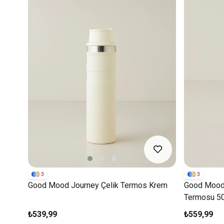
3
3
Good Mood Journey Çelik Termos Krem
Good Mood 
Termosu 5
₺539,99
₺559,99