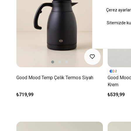
2
Good Mood Temp Çelik Termos Siyah
Good Mood 
Krem
₺719,99
₺539,99