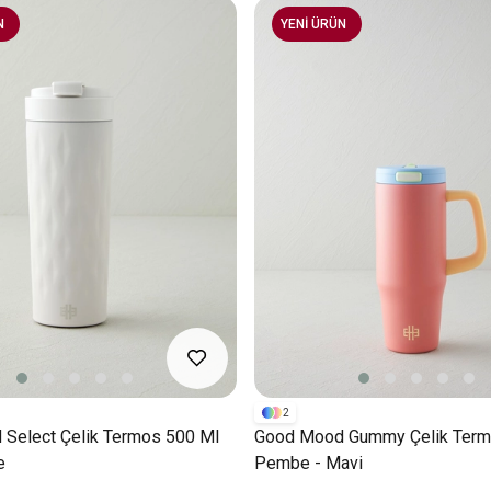
N
YENİ ÜRÜN
2
Select Çelik Termos 500 Ml
Good Mood Gummy Çelik Term
e
Pembe - Mavi