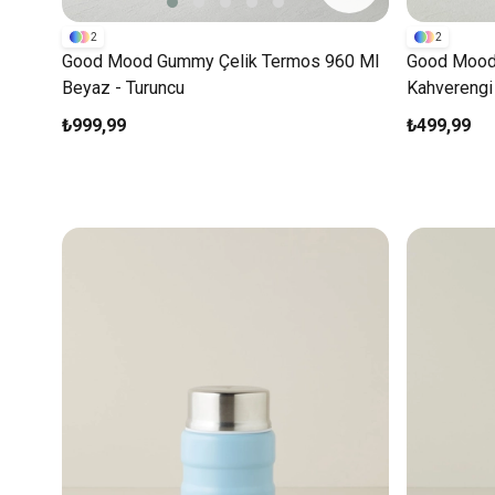
2
2
Good Mood Gummy Çelik Termos 960 Ml
Good Mood 
Beyaz - Turuncu
Kahverengi
₺999,99
₺499,99