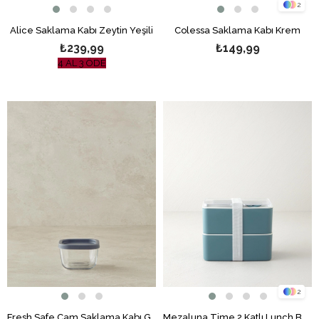
2
Alice Saklama Kabı Zeytin Yeşili
Colessa Saklama Kabı Krem
₺239,99
₺149,99
4 AL 3 ÖDE
2
Fresh Safe Cam Saklama Kabı Gri
Mezaluna Time 2 Katlı Lunch Box 1 L- 1 L Yeşil