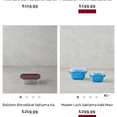
₺119,99
₺199,99
4 AL 3 ÖDE
1
Baldwin Borosilikat Saklama Kabı Kahve
Master Lock Saklama Kabı Mavi
₺219,99
₺299,99
4 AL 3 ÖDE