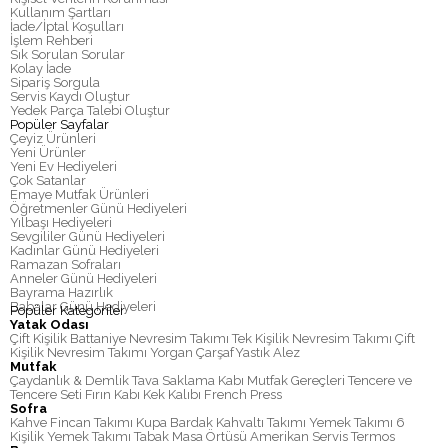
Kullanım Şartları
İade/İptal Koşulları
İşlem Rehberi
Sık Sorulan Sorular
Kolay İade
Sipariş Sorgula
Servis Kaydı Oluştur
Yedek Parça Talebi Oluştur
Popüler Sayfalar
Çeyiz Ürünleri
Yeni Ürünler
Yeni Ev Hediyeleri
Çok Satanlar
Emaye Mutfak Ürünleri
Öğretmenler Günü Hediyeleri
Yılbaşı Hediyeleri
Sevgililer Günü Hediyeleri
Kadınlar Günü Hediyeleri
Ramazan Sofraları
Anneler Günü Hediyeleri
Bayrama Hazırlık
Babalar Günü Hediyeleri
Popüler Kategoriler
Yatak Odası
Çift Kişilik Battaniye
Nevresim Takımı
Tek Kişilik Nevresim Takımı
Çift
Kişilik Nevresim Takımı
Yorgan
Çarşaf
Yastık
Alez
Mutfak
Çaydanlık & Demlik
Tava
Saklama Kabı
Mutfak Gereçleri
Tencere ve
Tencere Seti
Fırın Kabı
Kek Kalıbı
French Press
Sofra
Kahve Fincan Takımı
Kupa
Bardak
Kahvaltı Takımı
Yemek Takımı
6
Kişilik Yemek Takımı
Tabak
Masa Örtüsü
Amerikan Servis
Termos