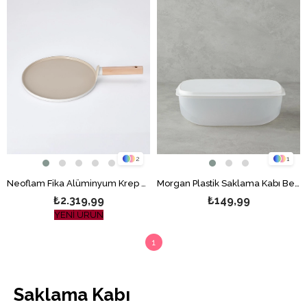
2
1
Neoflam Fika Alüminyum Krep Saklama Kabı 22x5,5 cm Bej
Morgan Plastik Saklama Kabı Beyaz
₺2.319,99
₺149,99
YENİ ÜRÜN
1
Saklama Kabı