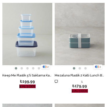
2
2
Keep Me Plastik 5'li Saklama Kabı 160-300-500-885-1500 ml Mavi
Mezaluna Plastik 2 Katlı Lunch Box 720 ml +720 ml Yeşil
₺199,99
1
₺179,99
4 AL 3 ÖDE
4 AL 3 ÖDE