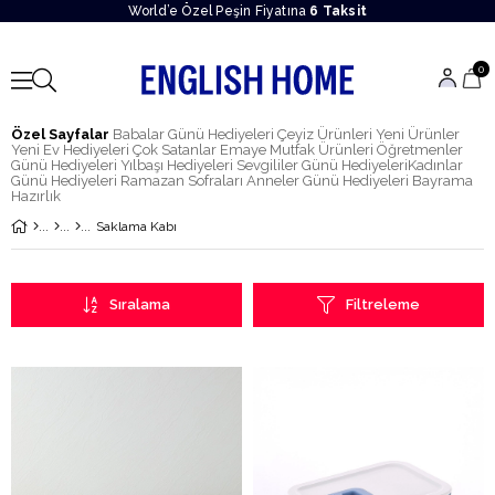
World’e Özel Peşin Fiyatına
6 Taksit
0
Özel Sayfalar
Babalar Günü Hediyeleri
Çeyiz Ürünleri
Yeni Ürünler
Yeni Ev Hediyeleri
Çok Satanlar
Emaye Mutfak Ürünleri
Öğretmenler
Günü Hediyeleri
Yılbaşı Hediyeleri
Sevgililer Günü Hediyeleri
Kadınlar
Günü Hediyeleri
Ramazan Sofraları
Anneler Günü Hediyeleri
Bayrama
Hazırlık
Saklama Kabı
Sıralama
Filtreleme