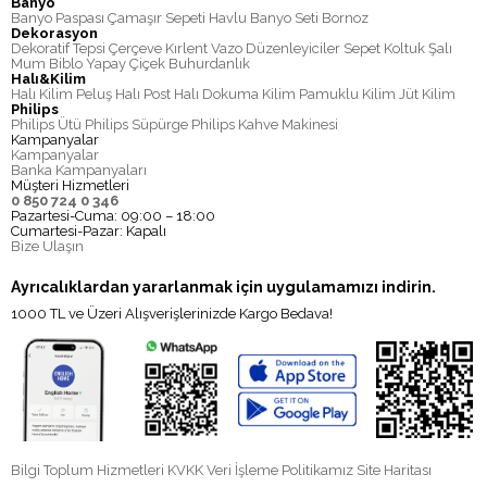
Banyo
Banyo Paspası
Çamaşır Sepeti
Havlu
Banyo Seti
Bornoz
Dekorasyon
Dekoratif Tepsi
Çerçeve
Kırlent
Vazo
Düzenleyiciler
Sepet
Koltuk Şalı
Mum
Biblo
Yapay Çiçek
Buhurdanlık
Halı&Kilim
Halı
Kilim
Peluş Halı
Post Halı
Dokuma Kilim
Pamuklu Kilim
Jüt Kilim
Philips
Philips Ütü
Philips Süpürge
Philips Kahve Makinesi
Kampanyalar
Kampanyalar
Banka Kampanyaları
Müşteri Hizmetleri
0 850 724 0 346
Pazartesi-Cuma: 09:00 – 18:00
Cumartesi-Pazar: Kapalı
Bize Ulaşın
Ayrıcalıklardan yararlanmak için uygulamamızı indirin.
1000 TL ve Üzeri Alışverişlerinizde Kargo Bedava!
Bilgi Toplum Hizmetleri
KVKK Veri İşleme Politikamız
Site Haritası