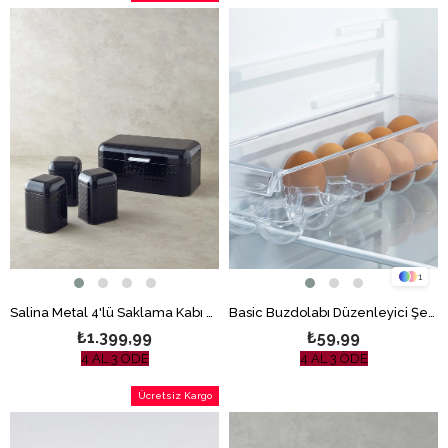
1
Salina Metal 4'lü Saklama Kabı 1.3 L x 9 L Siyah
Basic Buzdolabı Düzenleyici Şeffaf
₺1.399,99
₺59,99
4 AL 3 ÖDE
4 AL 3 ÖDE
Ücretsiz Kargo