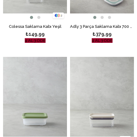
2
Colessa Saklama Kabı Yeşil
Adly 3 Parça Saklama Kabı 700 ml – 1,4 L – 2 L Yeşil-Krem
₺149,99
₺379,99
4 AL 3 ÖDE
4 AL 3 ÖDE