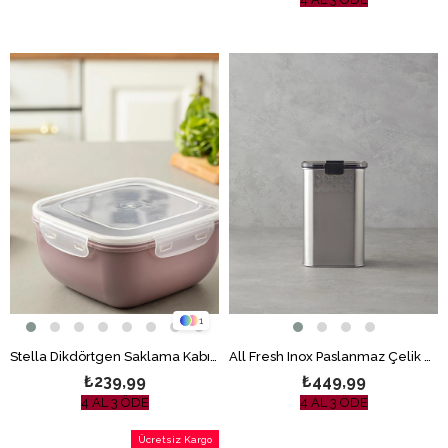
1
Stella Dikdörtgen Saklama Kabı Mürdüm
All Fresh Inox Paslanmaz Çelik Erzak Kabı Silver
₺239,99
₺449,99
4 AL 3 ÖDE
4 AL 3 ÖDE
Ücretsiz Kargo