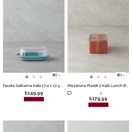
2
2
Fausta Saklama Kabı 17,4 x 12,5 x 6 cm Yeşil
Mezaluna Plastik 2 Katlı Lunch Box 710 ml+710 ml Turuncu
₺149,99
1
₺179,99
4 AL 3 ÖDE
4 AL 3 ÖDE