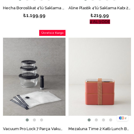
Hecha Borosilikat 4'lü Saklama Kabı 240-240-560-2878 ml Gri
Aline Plastik 4'lü Saklama Kabı 280 ml Yeşil-Mavi
₺1.199,99
₺219,99
4 AL 3 ÖDE
Ücretsiz Kargo
2
Vacuum Pro Lock 7 Parça Vakum Cihazlı Cam Saklama Kabı Siyah
Mezaluna Time 2 Katlı Lunch Box 1 L- 1 L Turuncu