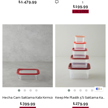
₺1.479,99
1
₺199,99
4 AL 3 ÖDE
2
Hecha Cam Saklama Kabı Kırmızı
Keep Me Plastik 5'li Saklama Kabı 160-300-500-885-1500 ml Turuncu
₺399,99
₺279,99