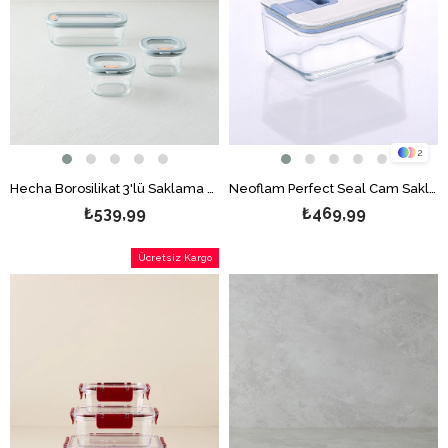
2
Hecha Borosilikat 3'lü Saklama Kabı 240-240-560 ml Gri
Neoflam Perfect Seal Cam Saklama Kabı Şeffaf
₺539,99
₺469,99
Ücretsiz Kargo