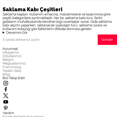
Saklama Kabı Çeşitleri
Saklama kapları, kullanım amacına, malzemesine ve tasarımına göre
çeşitli kategorilere ayrılmaktadır. Her bir saklama kabı türü, farklı
gıdaların muhafazasında kendine özgü avantajlar sunar. Gıda saklama
kabı seçimi yaparken, saklanacak yiyeceğin türü, saklama süresi ve
kullanım kolaylığı gibi faktörlerin dikkate alınması gerekir.
Devamını Gör
Gönder
Kurumsal
Hikayemiz
Ödüllerimiz
İletişim
Mağazalarımız
Franchising
Toptan Satış
Blog
Bizi Takip Edin
Yardım
Kişisel Verilerin Korunması