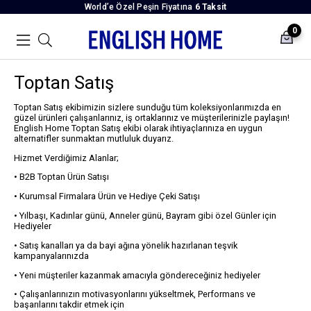
World’e Özel Peşin Fiyatına
6 Taksit
0
Toptan Satış
Toptan Satış ekibimizin sizlere sunduğu tüm koleksiyonlarımızda en
güzel ürünleri çalışanlarınız, iş ortaklarınız ve müşterilerinizle paylaşın!
English Home Toptan Satış ekibi olarak ihtiyaçlarınıza en uygun
alternatifler sunmaktan mutluluk duyarız.
Hizmet Verdiğimiz Alanlar;
• B2B Toptan Ürün Satışı
• Kurumsal Firmalara Ürün ve Hediye Çeki Satışı
• Yılbaşı, Kadınlar günü, Anneler günü, Bayram gibi özel Günler için
Hediyeler
• Satış kanalları ya da bayi ağına yönelik hazırlanan teşvik
kampanyalarınızda
• Yeni müşteriler kazanmak amacıyla göndereceğiniz hediyeler
• Çalışanlarınızın motivasyonlarını yükseltmek, Performans ve
başarılarını takdir etmek için