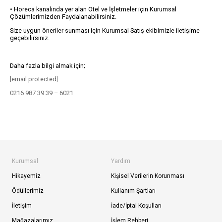
• Horeca kanalında yer alan Otel ve İşletmeler için Kurumsal
Çözümlerimizden Faydalanabilirsiniz.
Size uygun öneriler sunması için Kurumsal Satış ekibimizle iletişime
geçebilirsiniz.
Daha fazla bilgi almak için;
[email protected]
0216 987 39 39 – 6021
Kurumsal
Yardım
Hikayemiz
Kişisel Verilerin Korunması
Ödüllerimiz
Kullanım Şartları
İletişim
İade/İptal Koşulları
Mağazalarımız
İşlem Rehberi