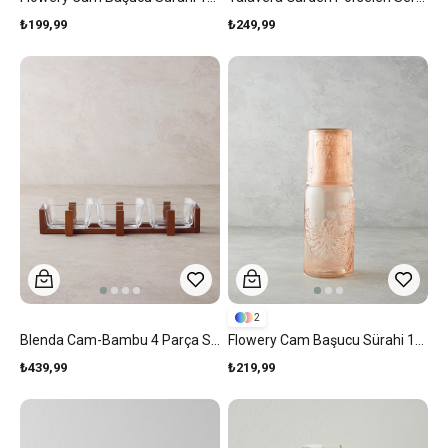
₺199,99
₺249,99
2
Blenda Cam-Bambu 4 Parça Sunumluk 10x5 Cm Şeffaf
Flowery Cam Başucu Sürahi 1200 Ml + 400 Ml Pudra
₺439,99
₺219,99