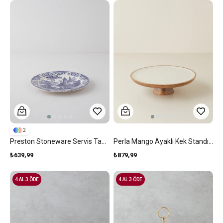
2
Preston Stoneware Servis Tabağı 26 Cm Lacivert
Perla Mango Ayaklı Kek Standı 28 Cm Krem
₺639,99
₺879,99
4 AL 3 ÖDE
4 AL 3 ÖDE