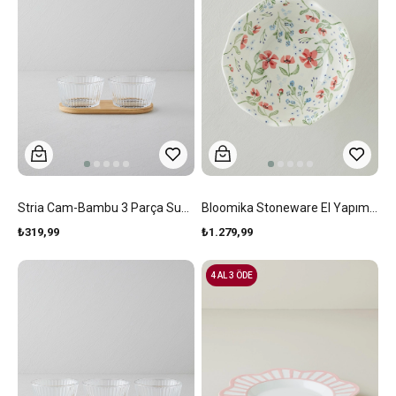
Stria Cam-Bambu 3 Parça Sunumluk 11x6,5 Cm Şeffaf
Bloomika Stoneware El Yapımı Sunumluk 26x25,5x13 Cm Pembe - Yeşil
₺319,99
₺1.279,99
4 AL 3 ÖDE