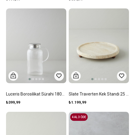
Luceris Borosilikat Sürahi 1800 Ml Şeffaf
Slate Traverten Kek Standı 25 Cm Natural
₺399,99
₺1.199,99
4 AL 3 ÖDE