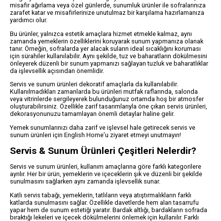
misafir ağırlama veya özel günlerde, sunumluk ürünler ile sofralarınıza
zarafet katar ve misafirlerinize unutulmaz bir karşılama hazırlamanıza
yardımcı olur.
Bu ürünler, yalnızca estetik amaçlara hizmet etmekle kalmaz, aynı
zamanda yemeklerin özelliklerini koruyarak sunum yapmanıza olanak
tanır. Örneğin, sofralarda yer alacak suların ideal sıcaklığını koruması
için sürahiler kullanılabilir. Aynı şekilde, tuz ve baharatların dökülmesini
önleyerek düzenli bir sunum yapmanızı sağlayan tuzluk ve baharatlıklar
da işlevsellik açısından önemlidir.
Servis ve sunum ürünleri dekoratif amaçlarla da kullanılabilir.
Kullanılmadıkları zamanlarda bu ürünleri mutfak raflarında, salonda
veya vitrinlerde sergileyerek bulunduğunuz ortamda hoş bir atmosfer
oluşturabilirsiniz. Özellikle zarif tasarımlarıyla öne çıkan servis ürünleri,
dekorasyonunuzu tamamlayan önemli detaylar haline gelir.
Yemek sunumlarınızı daha zarif ve işlevsel hale getirecek servis ve
sunum ürünleri için English Home’u ziyaret etmeyi unutmayın!
Servis & Sunum Ürünleri Çeşitleri Nelerdir?
Servis ve sunum ürünleri, kullanım amaçlarına göre farklı kategorilere
ayrılır. Her bir ürün, yemeklerin ve içeceklerin şık ve düzenli bir şekilde
sunulmasını sağlarken aynı zamanda işlevsellik sunar.
Katlı servis tabağı, yemeklerin, tatlıların veya atıştırmalıkların farklı
katlarda sunulmasını sağlar. Özellikle davetlerde hem alan tasarrufu
yapar hem de sunum estetiği yaratır. Bardak altlığı, bardakların sofrada
bıraktığı lekeleri ve içecek dökülmelerini önlemek için kullanılır. Farklı