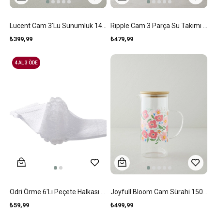
Lucent Cam 3'lü Sunumluk 145 Ml Şeffaf
Ripple Cam 3 Parça Su Takımı 1200 Ml + 220 Ml Şeffaf
₺399,99
₺479,99
4 AL 3 ÖDE
Odri Örme 6'Lı Peçete Halkası Beyaz
Joyfull Bloom Cam Sürahi 1500 Ml Renkli
₺59,99
₺499,99