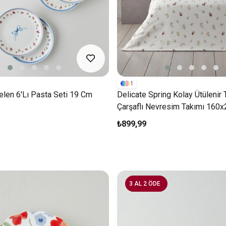
1
len 6'lı Pasta Seti 19 Cm
Delicate Spring Kolay Ütülenir T
Çarşaflı Nevresim Takımı 160
Yeşil – Kırmızı
₺899,99
3 AL 2 ÖDE