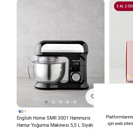
3 AL 2 ÖD
1
English Home SMR 3001 Hammurix
Fleur D'Am
Hamur Yoğurma Makinesi 5,5 L Siyah-
Pembe
Krom