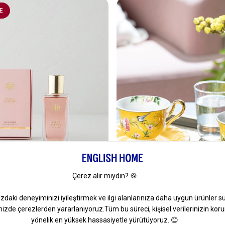
E
7
or Kadın Parfümü 100 Ml
Vanilla New Bone China 4 Parça
Kahve Fincan Takımı Sarı