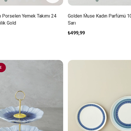
n Porselen Yemek Takımı 24
Golden Ḿuse Kadın Parfümü 1
ilik Gold
Sarı
₺499,99
E