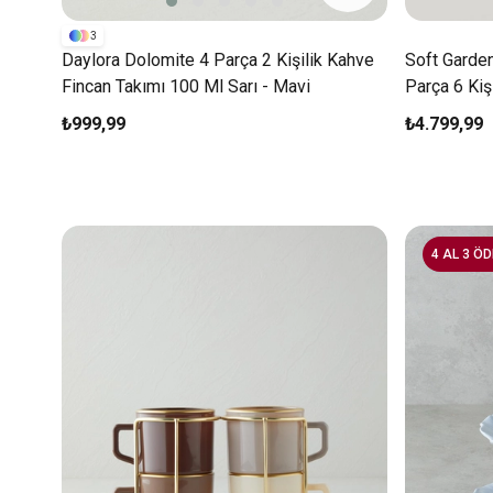
3
Daylora Dolomite 4 Parça 2 Kişilik Kahve
Soft Garde
Fincan Takımı 100 Ml Sarı - Mavi
Parça 6 Kiş
₺999,99
₺4.799,99
4 AL 3 ÖD