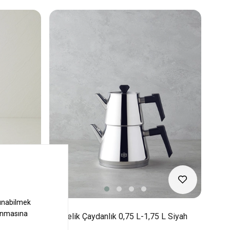
s 600 Ml Gri
Tia Çelik Çaydanlık 0,75 L-1,75 L Siyah