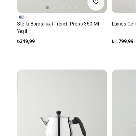
3
Stella Borosilikat French Press 360 Ml
Lumos Çelik
Yeşil
₺349,99
₺1.799,99