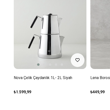
Nova Çelik Çaydanlık 1L- 2L Siyah
Lena Borosi
₺1.599,99
₺449,99