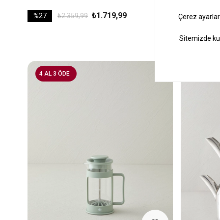
₺1.719,99
₺419,99
%27
₺2.359,99
4 AL 3 ÖDE