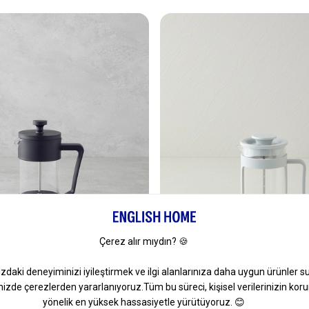
3
orosilikat French Press 350 Ml
Stella Borosilikat French Pres