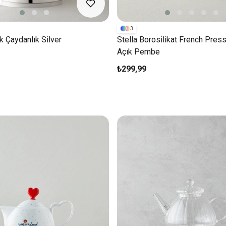
3
 Çaydanlık Silver
Stella Borosilikat French Pres
Açık Pembe
₺299,99