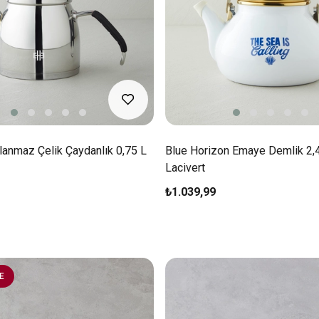
lanmaz Çelik Çaydanlık 0,75 L
Blue Horizon Emaye Demlik 2,4
Lacivert
₺1.039,99
E