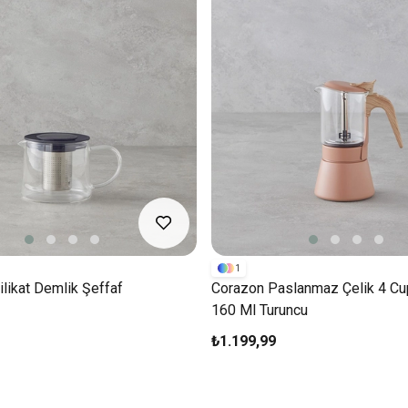
1
likat Demlik Şeffaf
Corazon Paslanmaz Çelik 4 C
160 Ml Turuncu
₺1.199,99