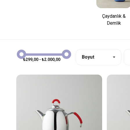
Çaydanlık &
Demlik
Boyut
₺299,00 - ₺2.000,00