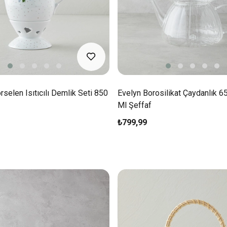
selen Isıtıcılı Demlik Seti 850
Evelyn Borosilikat Çaydanlık 
Ml Şeffaf
₺799,99