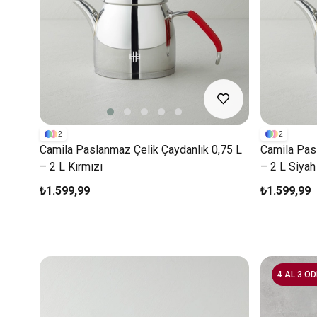
2
2
Camila Paslanmaz Çelik Çaydanlık 0,75 L
Camila Pas
– 2 L Kırmızı
– 2 L Siyah
₺1.599,99
₺1.599,99
4 AL 3 ÖD