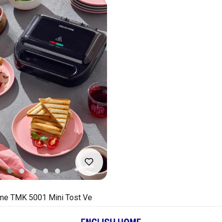
me TMK 5001 Mini Tost Ve
inesi Siyah