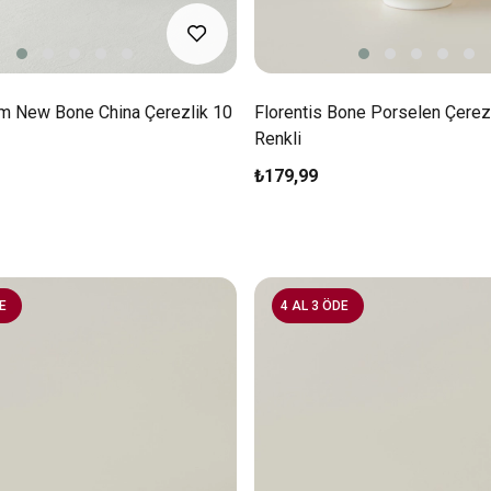
om New Bone China Çerezlik 10
Florentis Bone Porselen Çerez
Renkli
₺179,99
E
4 AL 3 ÖDE