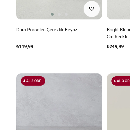
Dora Porselen Çerezlik Beyaz
Bright Blo
Cm Renkli
₺149,99
₺249,99
4 AL 3 ÖDE
4 AL 3 ÖD