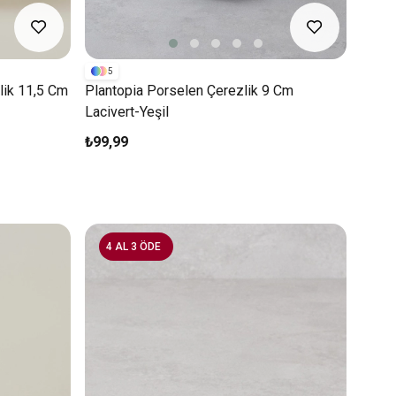
5
lik 11,5 Cm
Plantopia Porselen Çerezlik 9 Cm
Lacivert-Yeşil
₺99,99
4 AL 3 ÖDE