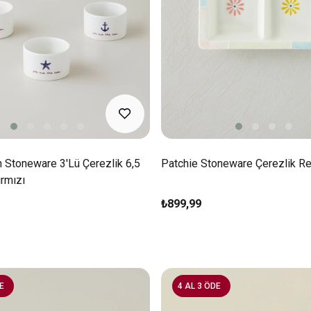
 Stoneware 3'lü Çerezlik 6,5
Patchie Stoneware Çerezlik Re
rmızı
₺899,99
E
4 AL 3 ÖDE