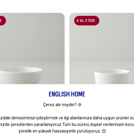
E
4 AL 3 ÖDE
len Çerezlik Beyaz
Marcelo Porselen Çerezlik Be