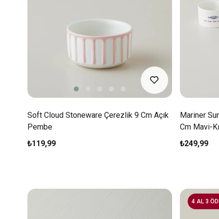
Soft Cloud Stoneware Çerezlik 9 Cm Açık
Mariner Sun
Pembe
Cm Mavi-Kı
₺119,99
₺249,99
4 AL 3 ÖD