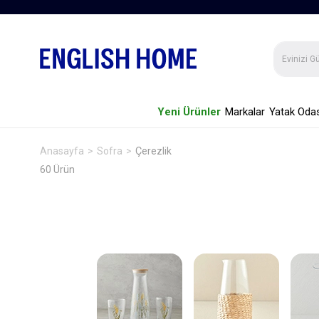
Yeni Ürünler
Markalar
Yatak Odas
Anasayfa
Sofra
Çerezlik
60 Ürün