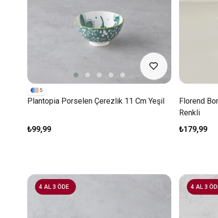
5
Plantopia Porselen Çerezlik 11 Cm Yeşil
Florend Bo
Renkli
₺99,99
₺179,99
4 AL 3 ÖDE
4 AL 3 ÖD