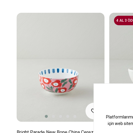
4 AL 3 ÖD
Bright Parade New Bone China Çerezlik
Vera Porse