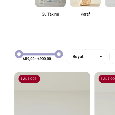
Su Takımı
Karaf
Boyut
₺59,00 - ₺900,00
4 AL 3 ÖDE
4 AL 3 ÖD