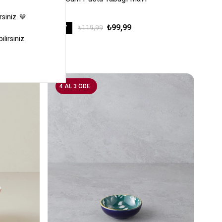
₺99,99
%17
₺119,99
4 AL 3 ÖDE