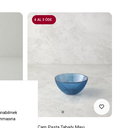
4 AL 3 ÖDE
yaz
Olith Cam Pasta Tabağı Mavi