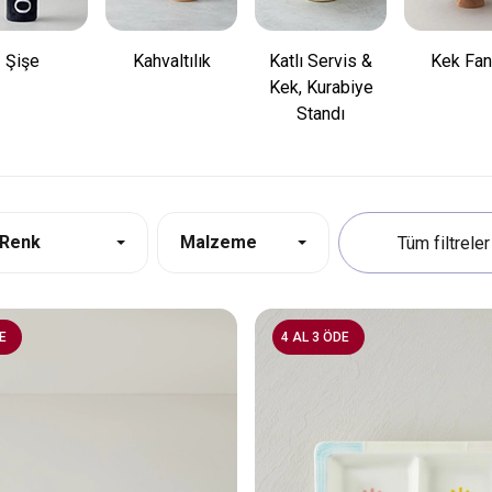
Şişe
Kahvaltılık
Katlı Servis &
Kek Fa
Kek, Kurabiye
Standı
Renk
Malzeme
E
4 AL 3 ÖDE