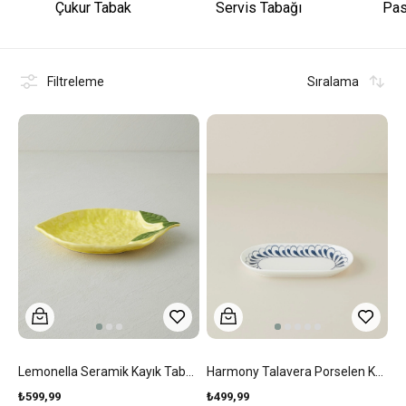
Çukur Tabak
Servis Tabağı
Pas
Filtreleme
Sıralama
Lemonella Seramik Kayık Tabak Sarı
Harmony Talavera Porselen Kayık Tabak 24 Cm Beyaz - Lacivert
₺599,99
₺499,99