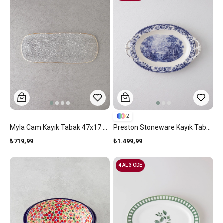
2
Myla Cam Kayık Tabak 47x17 Cm Gold
Preston Stoneware Kayık Tabak Lacivert
₺719,99
₺1.499,99
4 AL 3 ÖDE