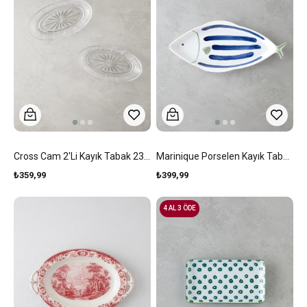
Cross Cam 2'li Kayık Tabak 23x17 Cm Şeffaf
Marinique Porselen Kayık Tabak Mavi-Yeşil
₺359,99
₺399,99
4 AL 3 ÖDE