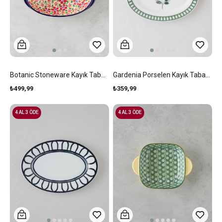
Botanic Stoneware Kayık Tabak Renkli
Gardenia Porselen Kayık Tabak 30 Cm Yeşil
₺499,99
₺359,99
4 AL 3 ÖDE
4 AL 3 ÖDE