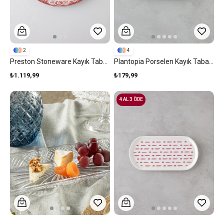
2
4
Preston Stoneware Kayık Tabak Bordo
Plantopia Porselen Kayık Tabak 17x10 Cm Beyaz - Yeşil
₺1.119,99
₺179,99
4 AL 3 ÖDE