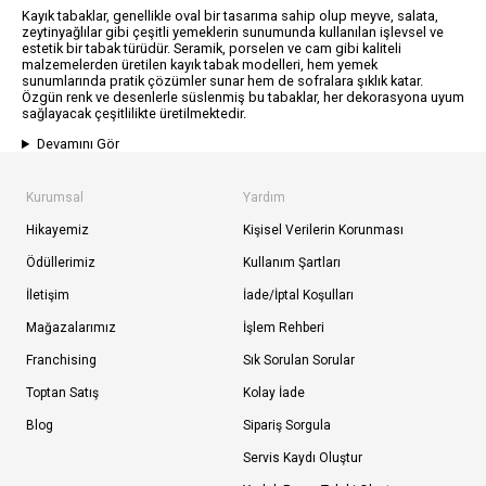
Kayık tabaklar, genellikle oval bir tasarıma sahip olup meyve, salata,
zeytinyağlılar gibi çeşitli yemeklerin sunumunda kullanılan işlevsel ve
estetik bir tabak türüdür. Seramik, porselen ve cam gibi kaliteli
malzemelerden üretilen kayık tabak modelleri, hem yemek
sunumlarında pratik çözümler sunar hem de sofralara şıklık katar.
Özgün renk ve desenlerle süslenmiş bu tabaklar, her dekorasyona uyum
sağlayacak çeşitlilikte üretilmektedir.
Devamını Gör
Kurumsal
Yardım
Hikayemiz
Kişisel Verilerin Korunması
Ödüllerimiz
Kullanım Şartları
İletişim
İade/İptal Koşulları
Mağazalarımız
İşlem Rehberi
Franchising
Sık Sorulan Sorular
Toptan Satış
Kolay İade
Blog
Sipariş Sorgula
Servis Kaydı Oluştur