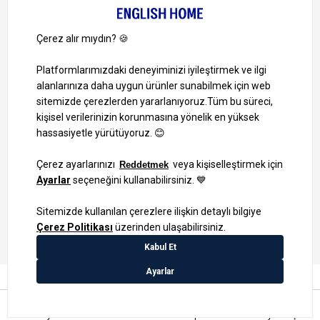
Bizi Takip Edin
Ayrıcalıklardan yararlanmak için uygulamamızı indirin.
1000 TL ve Üzeri Alışverişlerinizde Kargo Bedava!
Bilgi Toplum Hizmetleri
KVKK Veri İşleme Politikamız
Site Haritası
Anasayfa
Favorilerim
Sepetim
Üye Girişi