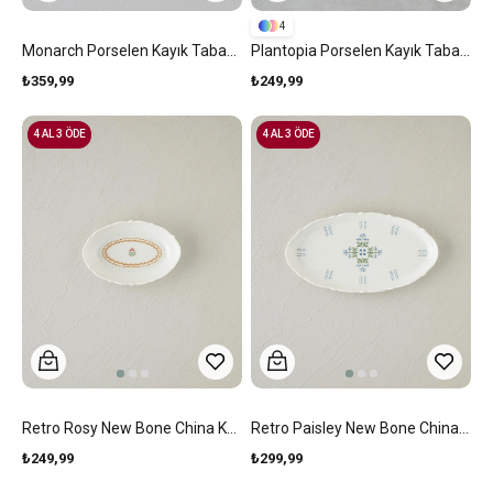
4
Monarch Porselen Kayık Tabak 30 Cm Siyah - Beyaz
Plantopia Porselen Kayık Tabak 18x14 Cm Yeşil
₺359,99
₺249,99
4 AL 3 ÖDE
4 AL 3 ÖDE
Retro Rosy New Bone China Kayık Tabak 17 Cm Beyaz - Turuncu
Retro Paisley New Bone China Kayık Tabak 26 Cm Beyaz - Mavi
₺249,99
₺299,99