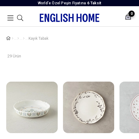
World’e Özel Peşin Fiyatına
6 Taksit
0
Kayık Tabak
29 Ürün