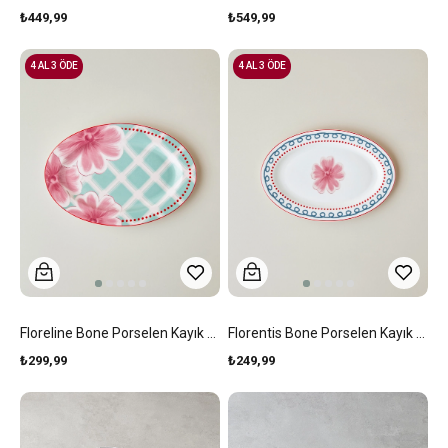
₺449,99
₺549,99
4 AL 3 ÖDE
4 AL 3 ÖDE
Floreline Bone Porselen Kayık Tabak 25,5 Cm Renkli
Florentis Bone Porselen Kayık Tabak 21,5 Cm Renkli
₺299,99
₺249,99