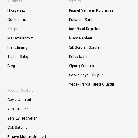
Kurumsal
Yardım
Hikayemiz
Kişisel Verilerin Korunması
Ödüllerimiz
Kullanım Şartları
İletişim
İade/İptal Koşulları
Mağazalarımız
İşlem Rehberi
Franchising
Sık Sorulan Sorular
Toptan Satış
Kolay İade
Blog
Sipariş Sorgula
Servis Kaydı Oluştur
Yedek Parça Talebi Oluştur
Popüler Sayfalar
Çeyiz Ürünleri
Yeni Ürünler
Yeni Ev Hediyeleri
Çok Satanlar
Emaye Mutfak Ürünleri