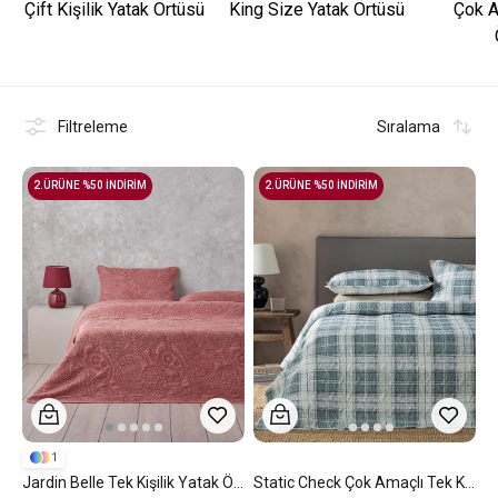
Çift Kişilik Yatak Örtüsü
King Size Yatak Örtüsü
Çok A
Filtreleme
Sıralama
2.ÜRÜNE %50 İNDİRİM
2.ÜRÜNE %50 İNDİRİM
1
Jardin Belle Tek Kişilik Yatak Örtüsü Takımı 160x220 Cm Bordo
Static Check Çok Amaçlı Tek Kişilik Yatak Örtüsü Takımı 160x220 Cm Gri