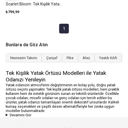
Scarlet Bloom Tek Kişilik Yatak Örtüsü Takımı 160x220 Cm Kırmızı
₺799,99
1
Bunlara da Göz Atın
Nevresim Takımı
Çarşaf
Pike
Alez
Yastık Kılıfı
L
Tek Kişilik Yatak Örtüsü Modelleri ile Yatak
Odanızı Yenileyin
Yatak odanızın atmosferini değiştirmenin en kolay yolu, doğru yatak
örtüsü seçimi yapmaktır. Tek kişilik yatak örtüsü modelleri, hem praktik
kullanım hem de estetik görünüm sunan ev tekstili ürünleridir. Özellikle
çocuk odaları, misafir odaları ve genç odaları için tercih edilen bu
ürünler, yatak odanızı tamamlayan önemli dekoratif unsurlardır. Kaliteli
kumaş seçenekleri ve çeşitli desen alternatifleriyle her zevke uygun
modeller bulunmaktadır.
Devamını Gör