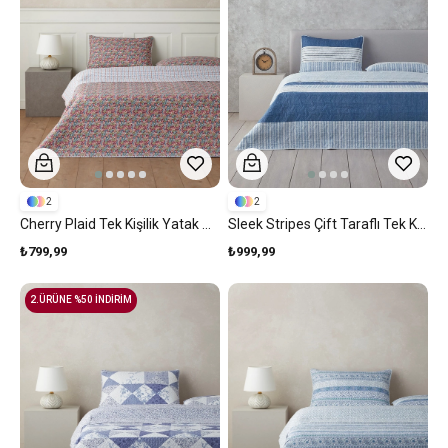
2
2
Cherry Plaid Tek Kişilik Yatak Örtüsü Takımı 160x220 Cm Fuşya
Sleek Stripes Çift Taraflı Tek Kişilik Yatak Örtüsü Takımı Mavi
₺799,99
₺999,99
2.ÜRÜNE %50 İNDİRİM