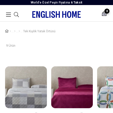
World’e Özel Peşin Fiyatına
6 Taksit
0
Tek Kişilik Yatak Örtüsü
9 Ürün