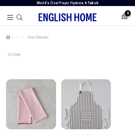
World’e Özel Peşin Fiyatına
6 Taksit
0
Fırın Eldiveni
15 Ürün