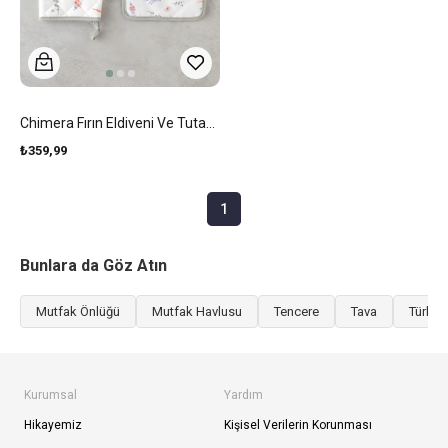
Chimera Fırın Eldiveni Ve Tutacak Seti Yeşil
₺359,99
1
Bunlara da Göz Atın
Mutfak Önlüğü
Mutfak Havlusu
Tencere
Tava
Türk K
Kurumsal
Yardım
Hikayemiz
Kişisel Verilerin Korunması