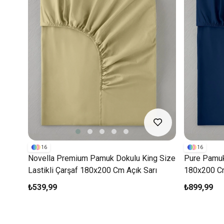
16
16
Novella Premium Pamuk Dokulu King Size
Pure Pamukl
Lastikli Çarşaf 180x200 Cm Açık Sarı
180x200 C
₺539,99
₺899,99