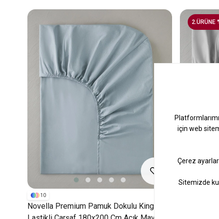
2.ÜRÜNE 
10
16
Novella Premium Pamuk Dokulu King Size
Pure Pamukl
Lastikli Çarşaf 180x200 Cm Açık Mavi
180x200 Cm