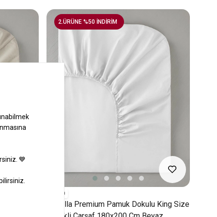
2.ÜRÜNE %50 İNDİRİM
10
u King Size
Novella Premium Pamuk Dokulu King Size
rem
Lastikli Çarşaf 180x200 Cm Beyaz