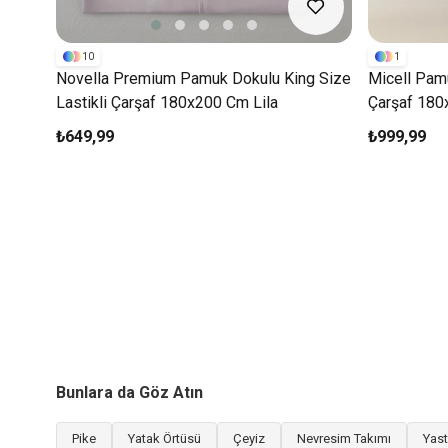
10
1
Novella Premium Pamuk Dokulu King Size
Micell Pamu
Lastikli Çarşaf 180x200 Cm Lila
Çarşaf 180
₺649,99
₺999,99
Bunlara da Göz Atın
Pike
Yatak Örtüsü
Çeyiz
Nevresim Takımı
Yast