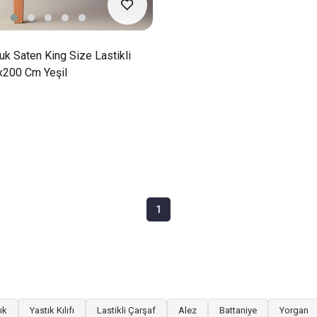
k Saten King Size Lastikli
x200 Cm Yeşil
1
ık
Yastık Kılıfı
Lastikli Çarşaf
Alez
Battaniye
Yorgan