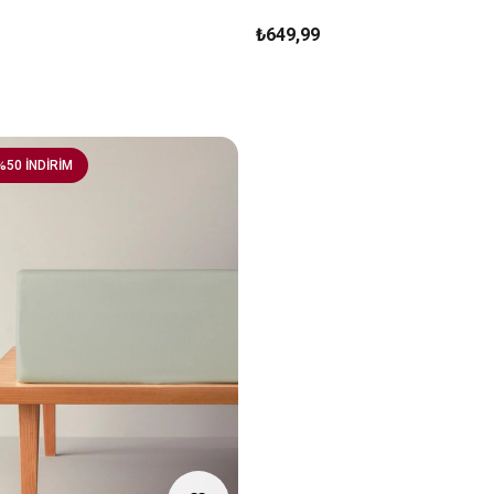
₺649,99
%50 İNDİRİM