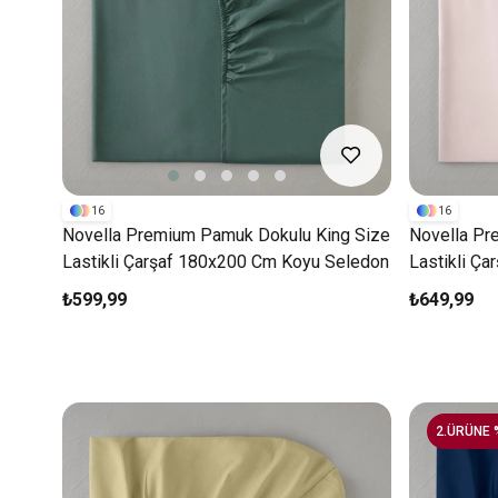
16
16
Novella Premium Pamuk Dokulu King Size
Novella Pr
Lastikli Çarşaf 180x200 Cm Koyu Seledon
Lastikli Ç
₺599,99
₺649,99
2.ÜRÜNE 