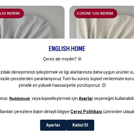
%50 İNDİRİM
2.ÜRÜNE %50 İNDİRİM
10
u King Size Lastikli Çarşaf
Novella Premium Pamuk Dokul
 Çakıl Taşı
Lastikli Çarşaf 180x200 Cm K