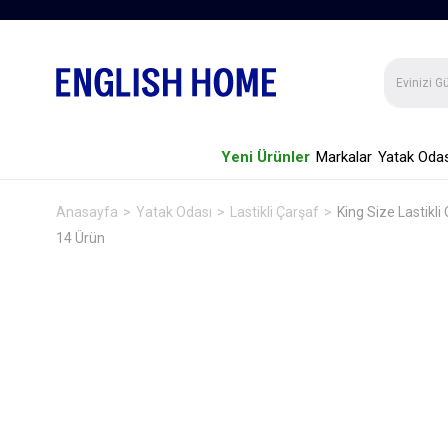
Yeni Ürünler
Markalar
Yatak Odas
Anasayfa
Yatak Odası
Lastikli Çarşaf
King Size Lastikli
14 Ürün