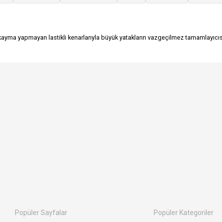
 kayma yapmayan lastikli kenarlarıyla büyük yatakların vazgeçilmez tamamlayıcısıd
Popüler Sayfalar
Popüler Kategoriler