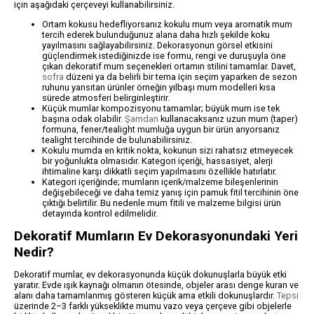
için aşağıdaki çerçeveyi kullanabilirsiniz.
Ortam kokusu hedefliyorsanız kokulu mum veya aromatik mum
tercih ederek bulunduğunuz alana daha hızlı şekilde koku
yayılmasını sağlayabilirsiniz. Dekorasyonun görsel etkisini
güçlendirmek istediğinizde ise formu, rengi ve duruşuyla öne
çıkan dekoratif mum seçenekleri ortamın stilini tamamlar. Davet,
sofra
düzeni ya da belirli bir tema için seçim yaparken de sezon
ruhunu yansıtan ürünler örneğin yılbaşı mum modelleri kısa
sürede atmosferi belirginleştirir.
Küçük mumlar kompozisyonu tamamlar; büyük mum ise tek
başına odak olabilir.
Şamdan
kullanacaksanız uzun mum (taper)
formuna, fener/tealight mumluğa uygun bir ürün arıyorsanız
tealight tercihinde de bulunabilirsiniz.
Kokulu mumda en kritik nokta, kokunun sizi rahatsız etmeyecek
bir yoğunlukta olmasıdır. Kategori içeriği, hassasiyet, alerji
ihtimaline karşı dikkatli seçim yapılmasını özellikle hatırlatır.
Kategori içeriğinde; mumların içerik/malzeme bileşenlerinin
değişebileceği ve daha temiz yanış için pamuk fitil tercihinin öne
çıktığı belirtilir. Bu nedenle mum fitili ve malzeme bilgisi ürün
detayında kontrol edilmelidir.
Dekoratif Mumların Ev Dekorasyonundaki Yeri
Nedir?
Dekoratif mumlar, ev dekorasyonunda küçük dokunuşlarla büyük etki
yaratır. Evde ışık kaynağı olmanın ötesinde, objeler arası denge kuran ve
alanı daha tamamlanmış gösteren küçük ama etkili dokunuşlardır.
Tepsi
üzerinde 2–3 farklı yükseklikte mumu vazo veya çerçeve gibi objelerle