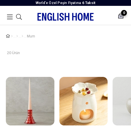
World’e Özel Peşin Fiyatına
6 Taksit
0
Mum
20 Ürün