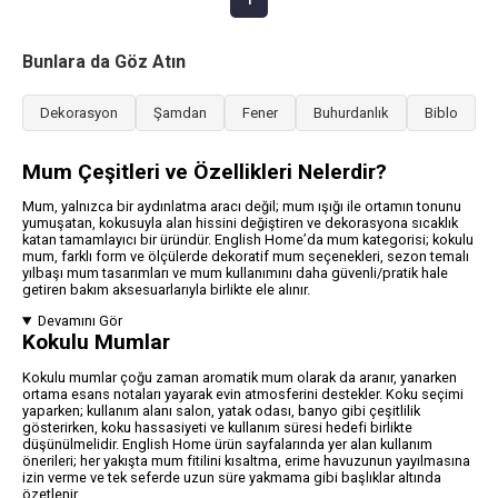
Bunlara da Göz Atın
Dekorasyon
Şamdan
Fener
Buhurdanlık
Biblo
Mum Çeşitleri ve Özellikleri Nelerdir?
Mum, yalnızca bir aydınlatma aracı değil; mum ışığı ile ortamın tonunu
yumuşatan, kokusuyla alan hissini değiştiren ve dekorasyona sıcaklık
katan tamamlayıcı bir üründür. English Home’da mum kategorisi; kokulu
mum, farklı form ve ölçülerde dekoratif mum seçenekleri, sezon temalı
yılbaşı mum tasarımları ve mum kullanımını daha güvenli/pratik hale
getiren bakım aksesuarlarıyla birlikte ele alınır.
Devamını Gör
Kokulu Mumlar
Kokulu mumlar çoğu zaman aromatik mum olarak da aranır, yanarken
ortama esans notaları yayarak evin atmosferini destekler. Koku seçimi
yaparken; kullanım alanı salon, yatak odası, banyo gibi çeşitlilik
gösterirken, koku hassasiyeti ve kullanım süresi hedefi birlikte
düşünülmelidir. English Home ürün sayfalarında yer alan kullanım
önerileri; her yakışta mum fitilini kısaltma, erime havuzunun yayılmasına
izin verme ve tek seferde uzun süre yakmama gibi başlıklar altında
özetlenir.