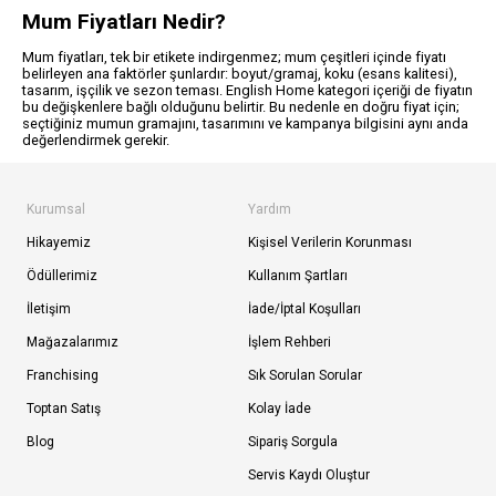
Mum Fiyatları Nedir?
Mum fiyatları, tek bir etikete indirgenmez; mum çeşitleri içinde fiyatı
belirleyen ana faktörler şunlardır: boyut/gramaj, koku (esans kalitesi),
tasarım, işçilik ve sezon teması. English Home kategori içeriği de fiyatın
bu değişkenlere bağlı olduğunu belirtir. Bu nedenle en doğru fiyat için;
seçtiğiniz mumun gramajını, tasarımını ve kampanya bilgisini aynı anda
değerlendirmek gerekir.
Kurumsal
Yardım
Hikayemiz
Kişisel Verilerin Korunması
Ödüllerimiz
Kullanım Şartları
İletişim
İade/İptal Koşulları
Mağazalarımız
İşlem Rehberi
Franchising
Sık Sorulan Sorular
Toptan Satış
Kolay İade
Blog
Sipariş Sorgula
Servis Kaydı Oluştur