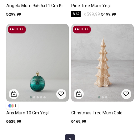
Angela Mum 9x6,5x11 Cm Kırmızı
Pine Tree Mum Yeşil
₺299,99
%67
₺599,99
₺199,99
4 AL 3 ÖDE
4 AL 3 ÖDE
1
Aris Mum 10 Cm Yeşil
Christmas Tree Mum Gold
₺539,99
₺169,99
1