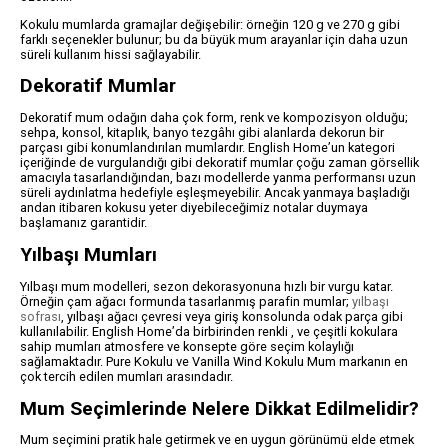
Kokulu mumlarda gramajlar değişebilir: örneğin 120 g ve 270 g gibi
farklı seçenekler bulunur; bu da büyük mum arayanlar için daha uzun
süreli kullanım hissi sağlayabilir.
Dekoratif Mumlar
Dekoratif mum odağın daha çok form, renk ve kompozisyon olduğu;
sehpa, konsol, kitaplık, banyo tezgâhı gibi alanlarda dekorun bir
parçası gibi konumlandırılan mumlardır. English Home’un kategori
içeriğinde de vurgulandığı gibi dekoratif mumlar çoğu zaman görsellik
amacıyla tasarlandığından, bazı modellerde yanma performansı uzun
süreli aydınlatma hedefiyle eşleşmeyebilir. Ancak yanmaya başladığı
andan itibaren kokusu yeter diyebileceğimiz notalar duymaya
başlamanız garantidir.
Yılbaşı Mumları
Yılbaşı mum modelleri, sezon dekorasyonuna hızlı bir vurgu katar.
Örneğin çam ağacı formunda tasarlanmış parafin mumlar;
yılbaşı
sofrası
, yılbaşı ağacı çevresi veya giriş konsolunda odak parça gibi
kullanılabilir. English Home’da birbirinden renkli , ve çeşitli kokulara
sahip mumları atmosfere ve konsepte göre seçim kolaylığı
sağlamaktadır. Pure Kokulu ve Vanilla Wind Kokulu Mum markanın en
çok tercih edilen mumları arasındadır.
Mum Seçimlerinde Nelere Dikkat Edilmelidir?
Mum seçimini pratik hale getirmek ve en uygun görünümü elde etmek