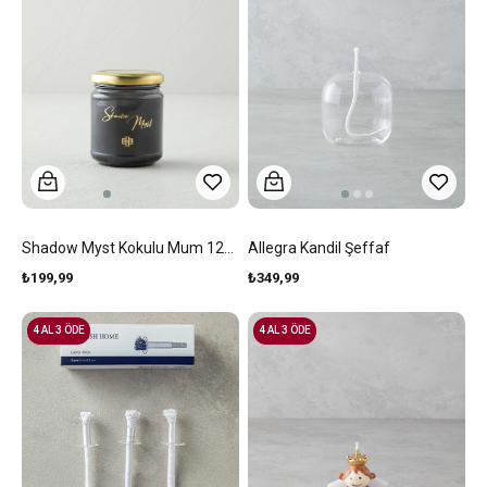
Shadow Myst Kokulu Mum 120 Gr Antrasit
Allegra Kandil Şeffaf
₺199,99
₺349,99
4 AL 3 ÖDE
4 AL 3 ÖDE