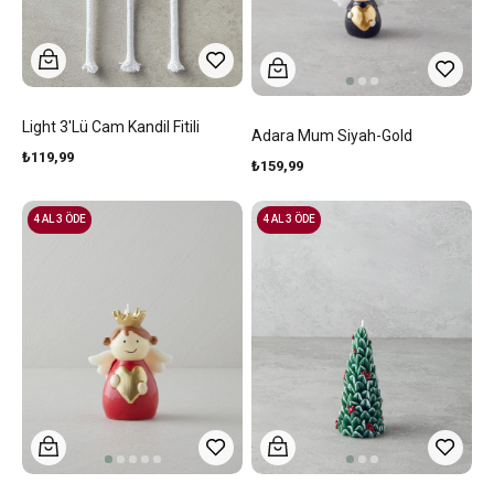
Light 3'lü Cam Kandil Fitili
Adara Mum Siyah-Gold
₺119,99
₺159,99
4 AL 3 ÖDE
4 AL 3 ÖDE