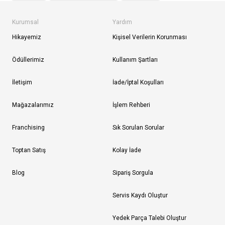
Kurumsal
Yardım
Hikayemiz
Kişisel Verilerin Korunması
Ödüllerimiz
Kullanım Şartları
İletişim
İade/İptal Koşulları
Mağazalarımız
İşlem Rehberi
Franchising
Sık Sorulan Sorular
Toptan Satış
Kolay İade
Blog
Sipariş Sorgula
Servis Kaydı Oluştur
Yedek Parça Talebi Oluştur