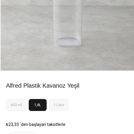
Alfred Plastik Kavanoz Yeşil
600 ml
1,8L
1 Litre
₺23,33
`den başlayan taksitlerle