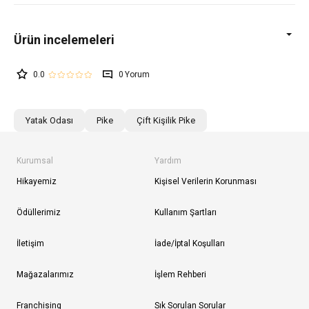
0.0
0
Yatak Odası
Pike
Çift Kişilik Pike
Kurumsal
Yardım
Hikayemiz
Kişisel Verilerin Korunması
Ödüllerimiz
Kullanım Şartları
İletişim
İade/İptal Koşulları
Mağazalarımız
İşlem Rehberi
Franchising
Sık Sorulan Sorular