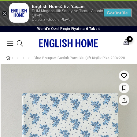
English Home: Ev, Yaşam
EHM Magazacilik Sanayi ve Ticaret Anonim
Görüntüle
Sirketi
Ücretsiz -Google Play'de
World’e Özel Peşin Fiyatına
6 Taksit
0
Blue Bouquet Baskılı Pamuklu Çift Kişilik Pike 200x220 cm Mavi