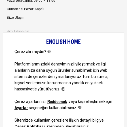
Pazartesi-Cuma: 09:00 – 18:00
Cumartesi-Pazar: Kapalı
Bize Ulaşın
Bizi Takip Edin
Ayrıcalıklardan yararlanmak için uygulamamızı indirin.
1000 TL ve Üzeri Alışverişlerinizde Kargo Bedava!
Bilgi Toplum Hizmetleri
KVKK Veri İşleme Politikamız
Site Haritası