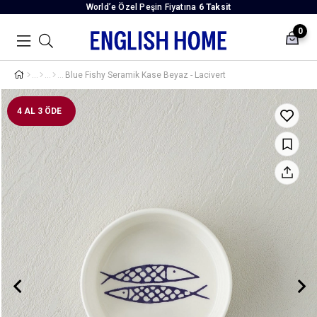
World’e Özel Peşin Fiyatına
6 Taksit
0
Blue Fishy Seramik Kase Beyaz - Lacivert
4 AL 3 ÖDE