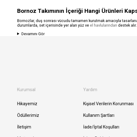
Bornoz Takımının İçeriği Hangi Ürünleri Kap
Bornozlar, duş sonrası vücudu tamamen kurutmak amacıyla tasarlanan, 
durumlarda, set içerisinde yer alan yüz ve
el havlularından
destek alır
Devamını Gör
Kurumsal
Yardım
Hikayemiz
Kişisel Verilerin Korunması
Ödüllerimiz
Kullanım Şartları
İletişim
İade/İptal Koşulları