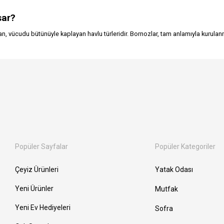
sar?
vücudu bütünüyle kaplayan havlu türleridir. Bornozlar, tam anlamıyla kurulanma
.
Popüler Sayfalar
Popüler Kategoriler
Çeyiz Ürünleri
Yatak Odası
Yeni Ürünler
Mutfak
Yeni Ev Hediyeleri
Sofra