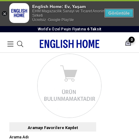
English Home: Ev, Yaşam
EHM Magazacilik Sanayi ve Ticaret Anonim
Görüntüle
Sirketi
Ücretsiz -Google Play'de
World’e Özel Peşin Fiyatına
6 Taksit
0
Aramayı Favorilere Kaydet
Arama Adı