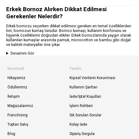
Erkek Bornoz Alırken Dikkat Edilmesi
Gerekenler Nelerdir?
Erkek bornozu seçerken dikkat edilmesi gereken en temel özelliklerden
biri, bornozun kumaş türüdür. Bornoz kumaşı, kullanım konforunu ve
hijyenik özelliklerini doğrudan etkiler. Erkek bornozlarında yaygın olarak
kullanılan kumaşlar arasında pamuk, microcotton ve bambu gibi doğal
ve kaliteli materyaller öne çıkar.
Devamını Gör
Kurumsal
Yardım
Hikayemiz
Kişisel Verilerin Korunması
Ödüllerimiz
Kullanım Şartları
İletişim
İade/İptal Koşulları
Mağazalarımız
İşlem Rehberi
Franchising
Sık Sorulan Sorular
Toptan Satış
Kolay İade
Blog
Sipariş Sorgula