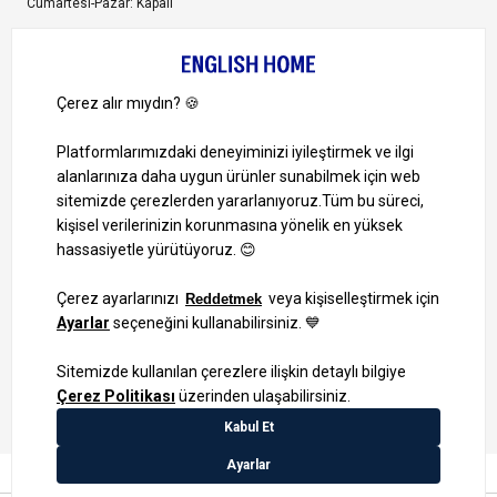
Cumartesi-Pazar: Kapalı
Bize Ulaşın
Bizi Takip Edin
Ayrıcalıklardan yararlanmak için uygulamamızı indirin.
1000 TL ve Üzeri Alışverişlerinizde Kargo Bedava!
Bilgi Toplum Hizmetleri
KVKK Veri İşleme Politikamız
Site Haritası