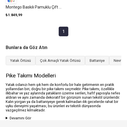
2
Montego Baskılı Pamuklu Çift Kişilik Pike Takımı 200x220 Cm Mavi
₺1.849,99
1
Bunlara da Göz Atın
Yatak Örtüsü
Çok Amaçlı Yatak Örtüsü
Battaniye
Nevresi
Pike Takımı Modelleri
Yatak odanızı hem şık hem de konforlu bir hale getirmenin en pratik
yollarından biri, doğru bir pike takımı seçmektir. Pike takımı, özellikle
ilkbahar ve yaz aylarında yatakların üzerine serilen, hafif yapısıyla nefes
aldıran ve aynı zamanda dekoratif bir görünüm sunan tekstil ürünleridir.
Kalın yorgan ya da battaniyeye gerek kalmadan ılık gecelerde rahat bir
uyku deneyimi yaşatması, bu ürünleri ev tekstili dünyasında
vazgeçilmez kılmaktadır.
Devamını Gör