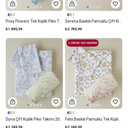
2
1
Posy Flowers Tek Kişilik Pike Takımı 150x220 Cm Sarı
Serena Baskılı Pamuklu Çift Kişilik Pike Takımı 200x220 Cm Pembe
₺1.899,99
₺2.769,99
2.ÜRÜNE %50 İNDİRİM
3
2
Dyna Çift Kişilik Pike Takımı 200x220 Cm Mavi
Felix Baskılı Pamuklu Tek Kişilik Pike Takımı 150x220 Cm Sarı
₺2.249,99
₺2.249,99