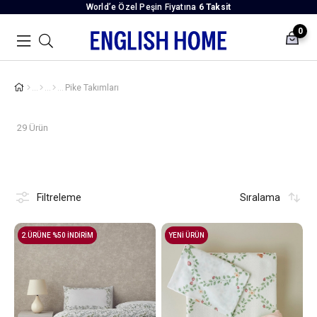
World’e Özel Peşin Fiyatına
6 Taksit
0
Pike Takımları
29 Ürün
Filtreleme
Sıralama
2.ÜRÜNE %50 İNDİRİM
YENİ ÜRÜN