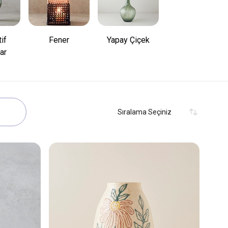
if
Fener
Yapay Çiçek
Abajur
ar