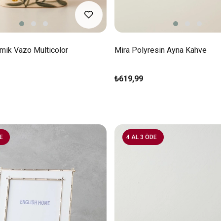
mik Vazo Multicolor
Mira Polyresin Ayna Kahve
₺619,99
E
4 AL 3 ÖDE