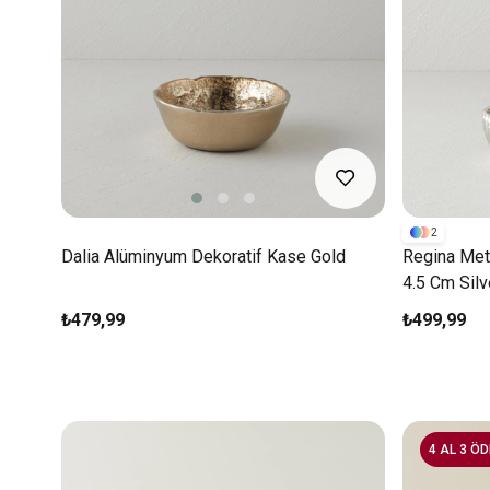
2
Dalia Alüminyum Dekoratif Kase Gold
Regina Met
4.5 Cm Silv
₺479,99
₺499,99
4 AL 3 ÖD