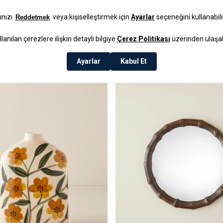
₺379,99