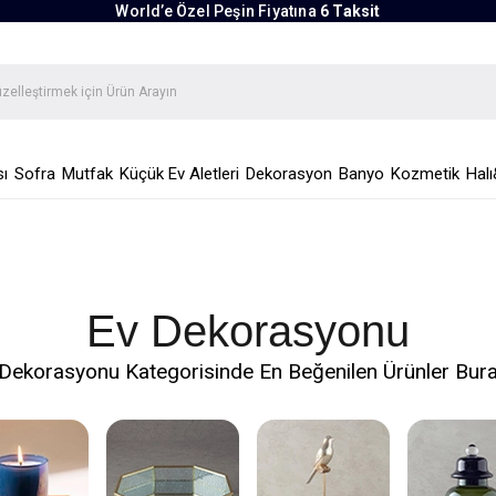
World’e Özel Peşin Fiyatına
6 Taksit
ı
Sofra
Mutfak
Küçük Ev Aletleri
Dekorasyon
Banyo
Kozmetik
Halı
Ev Dekorasyonu
Dekorasyonu Kategorisinde En Beğenilen Ürünler Bur