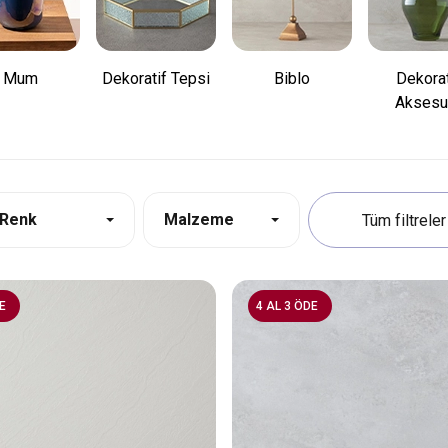
Mum
Dekoratif Tepsi
Biblo
Dekorat
Aksesu
Renk
Malzeme
E
4 AL 3 ÖDE