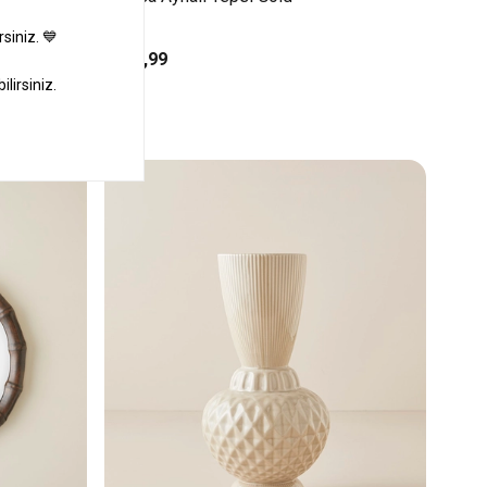
₺479,99