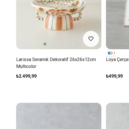
1
Larissa Seramik Dekoratif 26x26x12cm
Loya Çerç
Multicolor
₺2.499,99
₺499,99