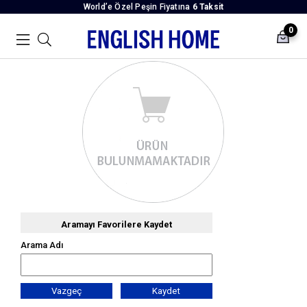
World’e Özel Peşin Fiyatına
6 Taksit
0
Aramayı Favorilere Kaydet
Arama Adı
Vazgeç
Kaydet