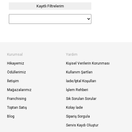
Kayıtlı Filtrelerim
Kurumsal
Yardım
Hikayemiz
Kişisel Verilerin Korunması
Ödüllerimiz
Kullanım Şartları
İletişim
İade/İptal Koşulları
Mağazalarımız
İşlem Rehberi
Franchising
Sık Sorulan Sorular
Toptan Satış
Kolay İade
Blog
Sipariş Sorgula
Servis Kaydı Oluştur