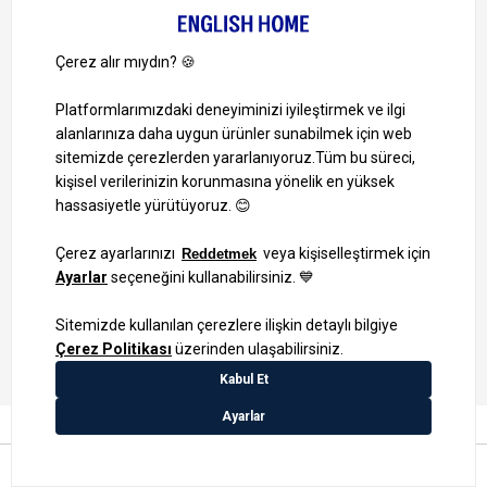
Bizi Takip Edin
Ayrıcalıklardan yararlanmak için uygulamamızı indirin.
1000 TL ve Üzeri Alışverişlerinizde Kargo Bedava!
Bilgi Toplum Hizmetleri
KVKK Veri İşleme Politikamız
Site Haritası
Anasayfa
Favorilerim
Sepetim
Üye Girişi