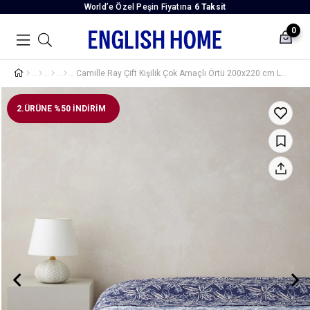
World’e Özel Peşin Fiyatına
6 Taksit
0
Camille Ray Çift Kişilik Çok Amaçlı Örtü 200x220 cm Lacivert
2.ÜRÜNE %50 İNDİRİM