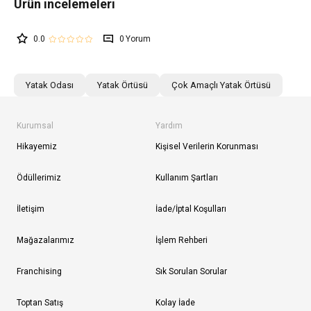
0.0
0
Yatak Odası
Yatak Örtüsü
Çok Amaçlı Yatak Örtüsü
Kurumsal
Yardım
Hikayemiz
Kişisel Verilerin Korunması
Ödüllerimiz
Kullanım Şartları
İletişim
İade/İptal Koşulları
Mağazalarımız
İşlem Rehberi
Franchising
Sık Sorulan Sorular
Toptan Satış
Kolay İade