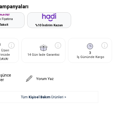
ampanyaları
 Fiyatına
Taksit
%10 İndirim Kazan
 Üzeri
3
rinizde
14 Gün İade Garantisi
İş Gününde Kargo
DAVA!
üşünce
Yorum Yaz
Ver
Tüm
Kişisel Bakım
Ürünleri >