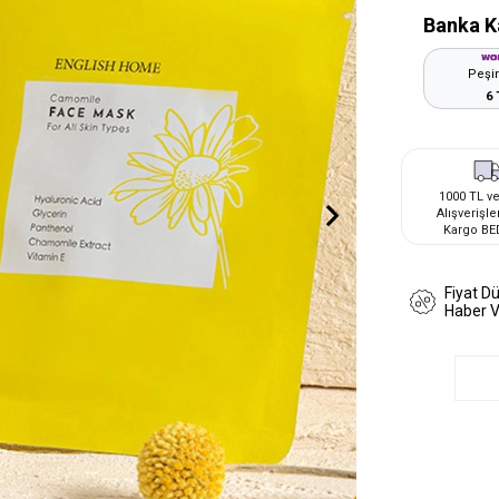
Banka K
Peşin
6 
1000 TL ve
Alışverişle
Kargo BE
Fiyat D
Haber 