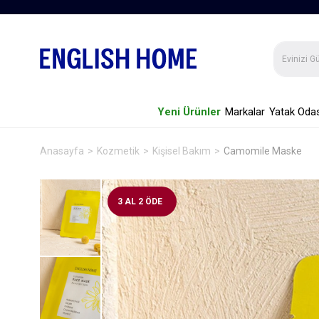
Yeni Ürünler
Markalar
Yatak Odas
Anasayfa
Kozmetik
Kişisel Bakım
Camomile Maske
3 AL 2 ÖDE