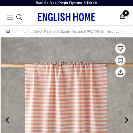
World’e Özel Peşin Fiyatına
6 Taksit
0
Candy Rejenere Çizgili Peştamal 90x150 cm Turuncu-Açık Mavi