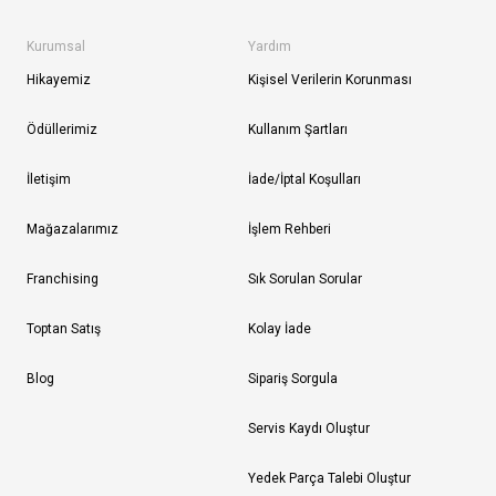
Kurumsal
Yardım
Hikayemiz
Kişisel Verilerin Korunması
Ödüllerimiz
Kullanım Şartları
İletişim
İade/İptal Koşulları
Mağazalarımız
İşlem Rehberi
Franchising
Sık Sorulan Sorular
Toptan Satış
Kolay İade
Blog
Sipariş Sorgula
Servis Kaydı Oluştur
Yedek Parça Talebi Oluştur