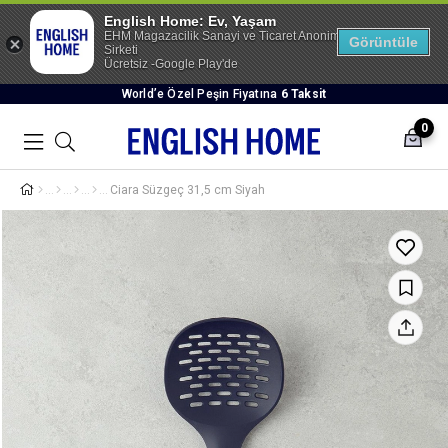
English Home: Ev, Yaşam
EHM Magazacilik Sanayi ve Ticaret Anonim
Görüntüle
Sirketi
Ücretsiz -Google Play'de
World’e Özel Peşin Fiyatına
6 Taksit
0
Ciara Süzgeç 31,5 cm Siyah