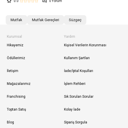
0.0
0
Mutfak
Mutfak Gereçleri
Süzgeç
Kurumsal
Yardım
Hikayemiz
Kişisel Verilerin Korunması
Ödüllerimiz
Kullanım Şartları
İletişim
İade/İptal Koşulları
Mağazalarımız
İşlem Rehberi
Franchising
Sık Sorulan Sorular
Toptan Satış
Kolay İade
Blog
Sipariş Sorgula