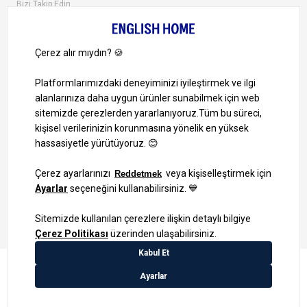
Bizi Takip Edin
Ayrıcalıklardan yararlanmak için uygulamamızı indirin.
1000 TL ve Üzeri Alışverişlerinizde Kargo Bedava!
Bilgi Toplum Hizmetleri
KVKK Veri İşleme Politikamız
Site Haritası