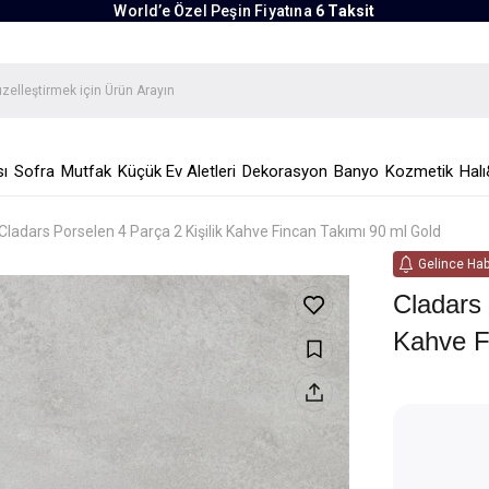
World’e Özel Peşin Fiyatına
6 Taksit
ı
Sofra
Mutfak
Küçük Ev Aletleri
Dekorasyon
Banyo
Kozmetik
Halı
Cladars Porselen 4 Parça 2 Kişilik Kahve Fincan Takımı 90 ml Gold
Gelince Hab
Cladars 
Kahve F