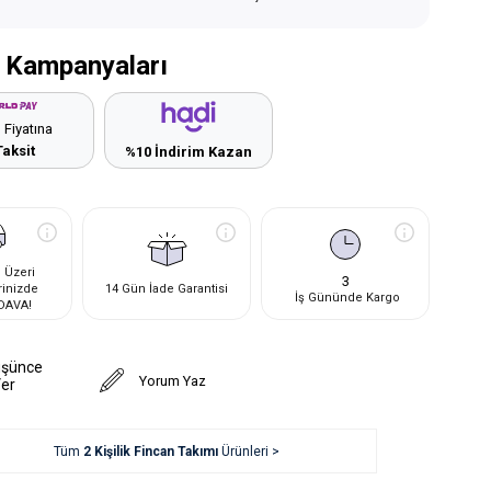
 Kampanyaları
 Fiyatına
Taksit
%10 İndirim Kazan
 Üzeri
3
rinizde
14 Gün İade Garantisi
İş Gününde Kargo
DAVA!
üşünce
Yorum Yaz
Ver
Tüm
2 Kişilik Fincan Takımı
Ürünleri >