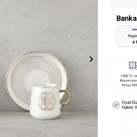
Banka
Peşin
6 
1000 TL ve
Alışverişle
Kargo BE
Fiyat D
Haber 